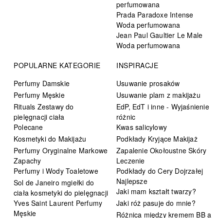
perfumowana
Prada Paradoxe Intense
Woda perfumowana
Jean Paul Gaultier Le Male
Woda perfumowana
POPULARNE KATEGORIE
INSPIRACJE
Perfumy Damskie
Usuwanie prosaków
Perfumy Męskie
Usuwanie plam z makijażu
Rituals Zestawy do
EdP, EdT i inne - Wyjaśnienie
pielęgnacji ciała
różnic
Polecane
Kwas salicylowy
Kosmetyki do Makijażu
Podkłady Kryjące Makijaż
Perfumy Oryginalne Markowe
Zapalenie Okołoustne Skóry
Zapachy
Leczenie
Perfumy i Wody Toaletowe
Podkłady do Cery Dojrzałej
Najlepsze
Sol de Janeiro mgiełki do
Jaki mam kształt twarzy?
ciała kosmetyki do pielęgnacji
Yves Saint Laurent Perfumy
Jaki róż pasuje do mnie?
Męskie
Różnica między kremem BB a