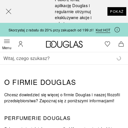
[navigation.slideout.screenreader]
aplikację Douglas i
regularnie otrzymuj
POKAŻ
ekskluzywne akcje i
rabaty
Skorzystaj z rabatu do 20% przy zakupach od 199 zł!
Kod:
HOT
Strona główna Douglas
Do listy ży
Otwórz menu
Moje konto
Do 
Menu
Wracać
Wykonaj wyszukiwanie
O FIRMIE DOUGLAS
Chcesz dowiedzieć się więcej o firmie Douglas i naszej filozofii
przedsiębiorstwa? Zapoznaj się z poniższymi informacjami!
PERFUMERIE DOUGLAS