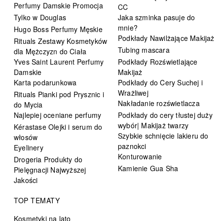
Perfumy Damskie Promocja
CC
Tylko w Douglas
Jaka szminka pasuje do
mnie?
Hugo Boss Perfumy Męskie
Podkłady Nawilżające Makijaż
Rituals Zestawy Kosmetyków
Tubing mascara
dla Mężczyzn do Ciała
Yves Saint Laurent Perfumy
Podkłady Rozświetlające
Damskie
Makijaż
Karta podarunkowa
Podkłady do Cery Suchej i
Wrażliwej
Rituals Pianki pod Prysznic i
Nakładanie rozświetlacza
do Mycia
Najlepiej oceniane perfumy
Podkłady do cery tłustej duży
wybór| Makijaż twarzy
Kérastase Olejki i serum do
Szybkie schnięcie lakieru do
włosów
paznokci
Eyelinery
Konturowanie
Drogeria Produkty do
Kamienie Gua Sha
Pielęgnacji Najwyższej
Jakości
TOP TEMATY
Kosmetyki na lato