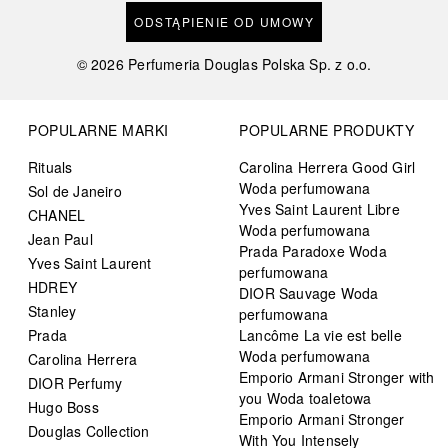
ODSTĄPIENIE OD UMOWY
©
2026
Perfumeria Douglas Polska Sp. z o.o.
POPULARNE MARKI
POPULARNE PRODUKTY
Rituals
Carolina Herrera Good Girl
Woda perfumowana
Sol de Janeiro
Yves Saint Laurent Libre
CHANEL
Woda perfumowana
Jean Paul
Prada Paradoxe Woda
Yves Saint Laurent
perfumowana
HDREY
DIOR Sauvage Woda
Stanley
perfumowana
Prada
Lancôme La vie est belle
Woda perfumowana
Carolina Herrera
Emporio Armani Stronger with
DIOR Perfumy
you Woda toaletowa
Hugo Boss
Emporio Armani Stronger
Douglas Collection
With You Intensely