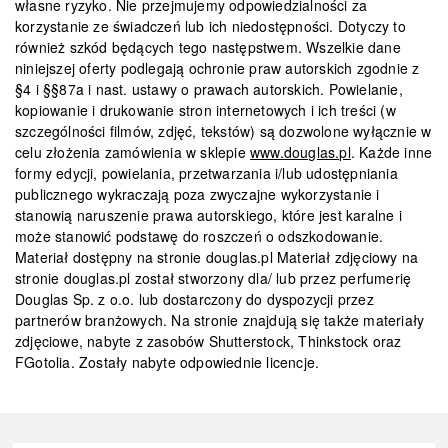
własne ryzyko. Nie przejmujemy odpowiedzialności za
korzystanie ze świadczeń lub ich niedostępności. Dotyczy to
również szkód będących tego następstwem. Wszelkie dane
niniejszej oferty podlegają ochronie praw autorskich zgodnie z
§4 i §§87a i nast. ustawy o prawach autorskich. Powielanie,
kopiowanie i drukowanie stron internetowych i ich treści (w
szczególności filmów, zdjęć, tekstów) są dozwolone wyłącznie w
celu złożenia zamówienia w sklepie
www.douglas.pl
. Każde inne
formy edycji, powielania, przetwarzania i/lub udostępniania
publicznego wykraczają poza zwyczajne wykorzystanie i
stanowią naruszenie prawa autorskiego, które jest karalne i
może stanowić podstawę do roszczeń o odszkodowanie.
Materiał dostępny na stronie douglas.pl Materiał zdjęciowy na
stronie douglas.pl został stworzony dla/ lub przez perfumerię
Douglas Sp. z o.o. lub dostarczony do dyspozycji przez
partnerów branżowych. Na stronie znajdują się także materiały
zdjęciowe, nabyte z zasobów Shutterstock, Thinkstock oraz
FGotolia. Zostały nabyte odpowiednie licencje.