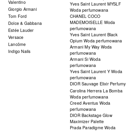
Valentino
Yves Saint Laurent MYSLF
Giorgio Armani
Woda perfumowana
Tom Ford
CHANEL COCO
MADEMOISELLE Woda
Dolce & Gabbana
perfumowana
Estée Lauder
Yves Saint Laurent Black
Versace
Opium Woda perfumowana
Lancôme
Armani My Way Woda
Indigo Nails
perfumowana
Armani Si Woda
perfumowana
Yves Saint Laurent Y Woda
perfumowana
DIOR Sauvage Elixir Perfumy
Carolina Herrera La Bomba
Woda perfumowana
Creed Aventus Woda
perfumowana
DIOR Backstage Glow
Maximizer Palette
Prada Paradigme Woda