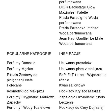
perfumowana
DIOR Backstage Glow
Maximizer Palette
Prada Paradigme Woda
perfumowana
Prada Paradoxe Intense
Woda perfumowana
Jean Paul Gaultier Le Male
Woda perfumowana
POPULARNE KATEGORIE
INSPIRACJE
Perfumy Damskie
Usuwanie prosaków
Perfumy Męskie
Usuwanie plam z makijażu
Rituals Zestawy do
EdP, EdT i inne - Wyjaśnienie
pielęgnacji ciała
różnic
Polecane
Kwas salicylowy
Kosmetyki do Makijażu
Podkłady Kryjące Makijaż
Perfumy Oryginalne Markowe
Zapalenie Okołoustne Skóry
Zapachy
Leczenie
Perfumy i Wody Toaletowe
Podkłady do Cery Dojrzałej