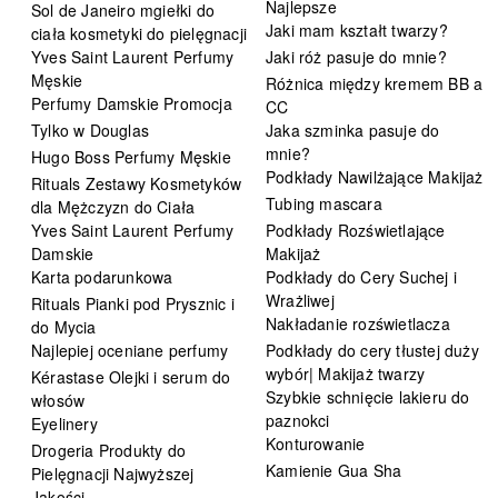
Najlepsze
Sol de Janeiro mgiełki do
Jaki mam kształt twarzy?
ciała kosmetyki do pielęgnacji
Yves Saint Laurent Perfumy
Jaki róż pasuje do mnie?
Męskie
Różnica między kremem BB a
Perfumy Damskie Promocja
CC
Tylko w Douglas
Jaka szminka pasuje do
mnie?
Hugo Boss Perfumy Męskie
Podkłady Nawilżające Makijaż
Rituals Zestawy Kosmetyków
Tubing mascara
dla Mężczyzn do Ciała
Yves Saint Laurent Perfumy
Podkłady Rozświetlające
Damskie
Makijaż
Karta podarunkowa
Podkłady do Cery Suchej i
Wrażliwej
Rituals Pianki pod Prysznic i
Nakładanie rozświetlacza
do Mycia
Najlepiej oceniane perfumy
Podkłady do cery tłustej duży
wybór| Makijaż twarzy
Kérastase Olejki i serum do
Szybkie schnięcie lakieru do
włosów
paznokci
Eyelinery
Konturowanie
Drogeria Produkty do
Kamienie Gua Sha
Pielęgnacji Najwyższej
Jakości