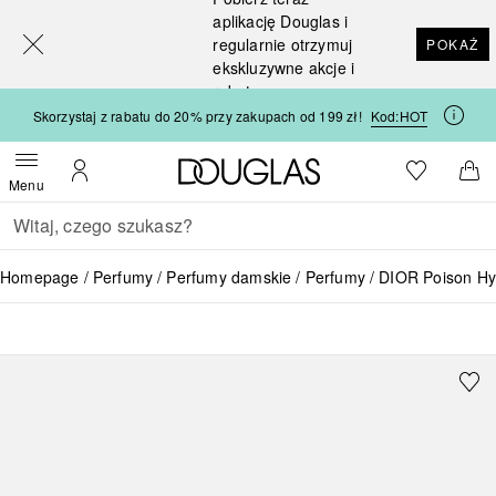
[navigation.slideout.screenreader]
aplikację Douglas i
regularnie otrzymuj
POKAŻ
ekskluzywne akcje i
rabaty
Skorzystaj z rabatu do 20% przy zakupach od 199 zł!
Kod:
HOT
Strona główna Douglas
Do listy ży
Otwórz menu
Moje konto
Do 
Menu
Wracać
Wykonaj wyszukiwanie
Homepage
Perfumy
Perfumy damskie
Perfumy
DIOR Poison Hy