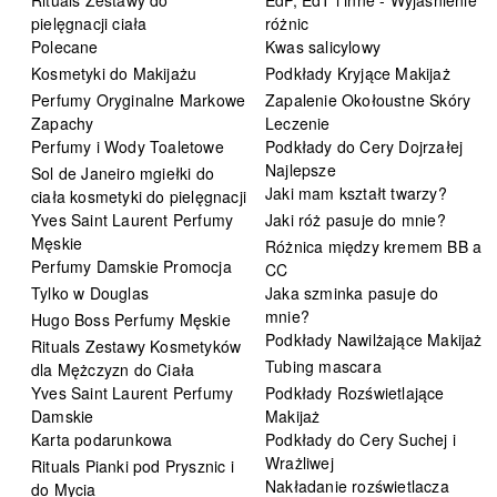
pielęgnacji ciała
różnic
Polecane
Kwas salicylowy
Kosmetyki do Makijażu
Podkłady Kryjące Makijaż
Perfumy Oryginalne Markowe
Zapalenie Okołoustne Skóry
Zapachy
Leczenie
Perfumy i Wody Toaletowe
Podkłady do Cery Dojrzałej
Najlepsze
Sol de Janeiro mgiełki do
Jaki mam kształt twarzy?
ciała kosmetyki do pielęgnacji
Yves Saint Laurent Perfumy
Jaki róż pasuje do mnie?
Męskie
Różnica między kremem BB a
Perfumy Damskie Promocja
CC
Tylko w Douglas
Jaka szminka pasuje do
mnie?
Hugo Boss Perfumy Męskie
Podkłady Nawilżające Makijaż
Rituals Zestawy Kosmetyków
Tubing mascara
dla Mężczyzn do Ciała
Yves Saint Laurent Perfumy
Podkłady Rozświetlające
Damskie
Makijaż
Karta podarunkowa
Podkłady do Cery Suchej i
Wrażliwej
Rituals Pianki pod Prysznic i
Nakładanie rozświetlacza
do Mycia