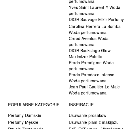
perfumowana
Yves Saint Laurent Y Woda
perfumowana
DIOR Sauvage Elixir Perfumy
Carolina Herrera La Bomba
Woda perfumowana
Creed Aventus Woda
perfumowana
DIOR Backstage Glow
Maximizer Palette
Prada Paradigme Woda
perfumowana
Prada Paradoxe Intense
Woda perfumowana
Jean Paul Gaultier Le Male
Woda perfumowana
POPULARNE KATEGORIE
INSPIRACJE
Perfumy Damskie
Usuwanie prosaków
Perfumy Męskie
Usuwanie plam z makijażu
Rituals Zestawy do
EdP, EdT i inne - Wyjaśnienie