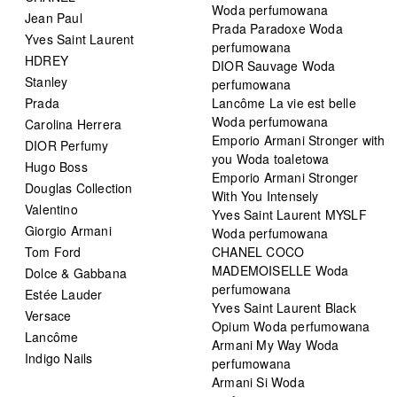
Woda perfumowana
Jean Paul
Prada Paradoxe Woda
Yves Saint Laurent
perfumowana
HDREY
DIOR Sauvage Woda
Stanley
perfumowana
Prada
Lancôme La vie est belle
Woda perfumowana
Carolina Herrera
Emporio Armani Stronger with
DIOR Perfumy
you Woda toaletowa
Hugo Boss
Emporio Armani Stronger
Douglas Collection
With You Intensely
Valentino
Yves Saint Laurent MYSLF
Giorgio Armani
Woda perfumowana
Tom Ford
CHANEL COCO
MADEMOISELLE Woda
Dolce & Gabbana
perfumowana
Estée Lauder
Yves Saint Laurent Black
Versace
Opium Woda perfumowana
Lancôme
Armani My Way Woda
Indigo Nails
perfumowana
Armani Si Woda