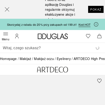
[navigation.slideout.screenreader]
aplikację Douglas i
regularnie otrzymuj
POKAŻ
ekskluzywne akcje i
rabaty
Skorzystaj z rabatu do 20% przy zakupach od 199 zł!
Kod:
HOT
Strona główna Douglas
Do listy ży
Otwórz menu
Moje konto
Do 
Menu
Wracać
Wykonaj wyszukiwanie
Homepage
Makijaż
Makijaż oczu
Eyelinery
ARTDECO High Preci