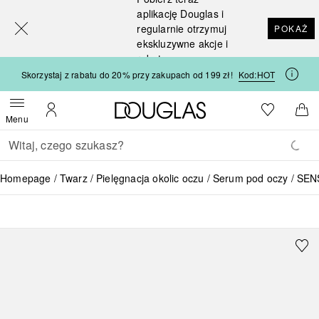
[navigation.slideout.screenreader]
aplikację Douglas i
regularnie otrzymuj
POKAŻ
ekskluzywne akcje i
rabaty
Skorzystaj z rabatu do 20% przy zakupach od 199 zł!
Kod:
HOT
Strona główna Douglas
Do listy ży
Otwórz menu
Moje konto
Do 
Menu
Wracać
Wykonaj wyszukiwanie
Homepage
Twarz
Pielęgnacja okolic oczu
Serum pod oczy
SENS