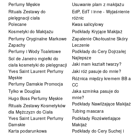
Perfumy Męskie
Usuwanie plam z makijażu
Rituals Zestawy do
EdP, EdT i inne - Wyjaśnienie
pielęgnacji ciała
różnic
Polecane
Kwas salicylowy
Kosmetyki do Makijażu
Podkłady Kryjące Makijaż
Perfumy Oryginalne Markowe
Zapalenie Okołoustne Skóry
Zapachy
Leczenie
Perfumy i Wody Toaletowe
Podkłady do Cery Dojrzałej
Najlepsze
Sol de Janeiro mgiełki do
Jaki mam kształt twarzy?
ciała kosmetyki do pielęgnacji
Yves Saint Laurent Perfumy
Jaki róż pasuje do mnie?
Męskie
Różnica między kremem BB a
Perfumy Damskie Promocja
CC
Tylko w Douglas
Jaka szminka pasuje do
mnie?
Hugo Boss Perfumy Męskie
Podkłady Nawilżające Makijaż
Rituals Zestawy Kosmetyków
Tubing mascara
dla Mężczyzn do Ciała
Yves Saint Laurent Perfumy
Podkłady Rozświetlające
Damskie
Makijaż
Karta podarunkowa
Podkłady do Cery Suchej i