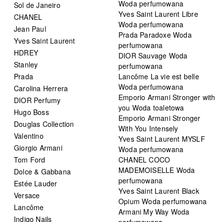
Woda perfumowana
Sol de Janeiro
Yves Saint Laurent Libre
CHANEL
Woda perfumowana
Jean Paul
Prada Paradoxe Woda
Yves Saint Laurent
perfumowana
HDREY
DIOR Sauvage Woda
Stanley
perfumowana
Prada
Lancôme La vie est belle
Woda perfumowana
Carolina Herrera
Emporio Armani Stronger with
DIOR Perfumy
you Woda toaletowa
Hugo Boss
Emporio Armani Stronger
Douglas Collection
With You Intensely
Valentino
Yves Saint Laurent MYSLF
Giorgio Armani
Woda perfumowana
Tom Ford
CHANEL COCO
MADEMOISELLE Woda
Dolce & Gabbana
perfumowana
Estée Lauder
Yves Saint Laurent Black
Versace
Opium Woda perfumowana
Lancôme
Armani My Way Woda
Indigo Nails
perfumowana