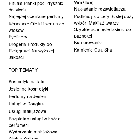
Wrażliwej
Rituals Pianki pod Prysznic i
Nakładanie rozświetlacza
do Mycia
Najlepiej oceniane perfumy
Podkłady do cery tłustej duży
wybór| Makijaż twarzy
Kérastase Olejki i serum do
Szybkie schnięcie lakieru do
włosów
paznokci
Eyelinery
Konturowanie
Drogeria Produkty do
Kamienie Gua Sha
Pielęgnacji Najwyższej
Jakości
TOP TEMATY
Kosmetyki na lato
Jesienne kosmetyki
Perfumy na Jesień
Usługi w Douglas
Usługi makijażowe
Bezpłatne usługi w każdej
perfumerii
Wydarzenia makijażowe
Click & Collect