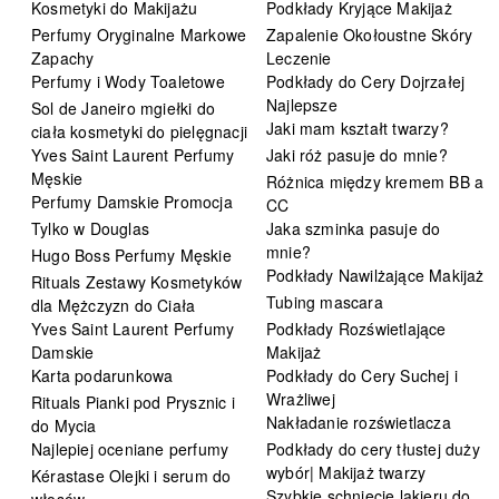
Kosmetyki do Makijażu
Podkłady Kryjące Makijaż
Perfumy Oryginalne Markowe
Zapalenie Okołoustne Skóry
Zapachy
Leczenie
Perfumy i Wody Toaletowe
Podkłady do Cery Dojrzałej
Najlepsze
Sol de Janeiro mgiełki do
Jaki mam kształt twarzy?
ciała kosmetyki do pielęgnacji
Yves Saint Laurent Perfumy
Jaki róż pasuje do mnie?
Męskie
Różnica między kremem BB a
Perfumy Damskie Promocja
CC
Tylko w Douglas
Jaka szminka pasuje do
mnie?
Hugo Boss Perfumy Męskie
Podkłady Nawilżające Makijaż
Rituals Zestawy Kosmetyków
Tubing mascara
dla Mężczyzn do Ciała
Yves Saint Laurent Perfumy
Podkłady Rozświetlające
Damskie
Makijaż
Karta podarunkowa
Podkłady do Cery Suchej i
Wrażliwej
Rituals Pianki pod Prysznic i
Nakładanie rozświetlacza
do Mycia
Najlepiej oceniane perfumy
Podkłady do cery tłustej duży
wybór| Makijaż twarzy
Kérastase Olejki i serum do
Szybkie schnięcie lakieru do
włosów