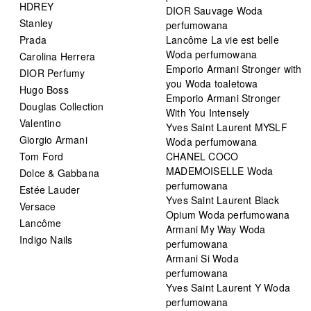
HDREY
DIOR Sauvage Woda
Stanley
perfumowana
Prada
Lancôme La vie est belle
Woda perfumowana
Carolina Herrera
Emporio Armani Stronger with
DIOR Perfumy
you Woda toaletowa
Hugo Boss
Emporio Armani Stronger
Douglas Collection
With You Intensely
Valentino
Yves Saint Laurent MYSLF
Giorgio Armani
Woda perfumowana
Tom Ford
CHANEL COCO
MADEMOISELLE Woda
Dolce & Gabbana
perfumowana
Estée Lauder
Yves Saint Laurent Black
Versace
Opium Woda perfumowana
Lancôme
Armani My Way Woda
Indigo Nails
perfumowana
Armani Si Woda
perfumowana
Yves Saint Laurent Y Woda
perfumowana