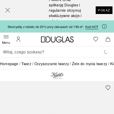
[navigation.slideout.screenreader]
aplikację Douglas i
regularnie otrzymuj
POKAŻ
ekskluzywne akcje i
rabaty
Skorzystaj z rabatu do 20% przy zakupach od 199 zł!
Kod:
HOT
Strona główna Douglas
Do listy ży
Otwórz menu
Moje konto
Do 
Menu
Wracać
Wykonaj wyszukiwanie
Homepage
Twarz
Oczyszczanie twarzy
Żele do mycia twarzy
Ki