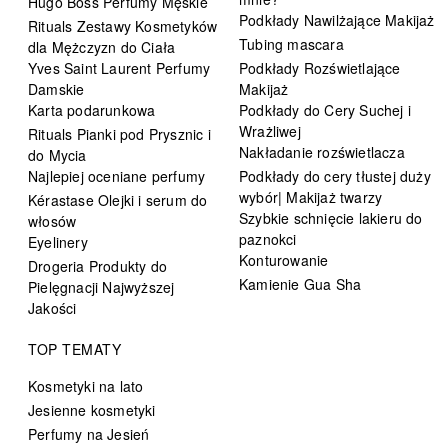
Hugo Boss Perfumy Męskie
Podkłady Nawilżające Makijaż
Rituals Zestawy Kosmetyków
Tubing mascara
dla Mężczyzn do Ciała
Yves Saint Laurent Perfumy
Podkłady Rozświetlające
Damskie
Makijaż
Karta podarunkowa
Podkłady do Cery Suchej i
Wrażliwej
Rituals Pianki pod Prysznic i
Nakładanie rozświetlacza
do Mycia
Najlepiej oceniane perfumy
Podkłady do cery tłustej duży
wybór| Makijaż twarzy
Kérastase Olejki i serum do
Szybkie schnięcie lakieru do
włosów
paznokci
Eyelinery
Konturowanie
Drogeria Produkty do
Kamienie Gua Sha
Pielęgnacji Najwyższej
Jakości
TOP TEMATY
Kosmetyki na lato
Jesienne kosmetyki
Perfumy na Jesień