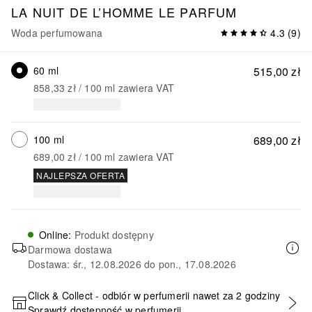
LA NUIT DE L’HOMME
LE PARFUM
Woda perfumowana
4.3
(
9
)
60 ml
515,00 zł
858,33 zł
 / 
100
ml
zawiera VAT
100 ml
689,00 zł
689,00 zł
 / 
100
ml
zawiera VAT
NAJLEPSZA OFERTA
Online
:
Produkt dostępny
Darmowa dostawa
Dostawa: śr., 12.08.2026 do pon., 17.08.2026
Click & Collect - odbiór w perfumerii nawet za 2 godziny
Sprawdź dostępność w perfumerii
DODAJ DO KOSZYKA