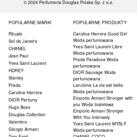
©
2026
Perfumeria Douglas Polska Sp. z o.o.
POPULARNE MARKI
POPULARNE PRODUKTY
Rituals
Carolina Herrera Good Girl
Woda perfumowana
Sol de Janeiro
Yves Saint Laurent Libre
CHANEL
Woda perfumowana
Jean Paul
Prada Paradoxe Woda
Yves Saint Laurent
perfumowana
HDREY
DIOR Sauvage Woda
Stanley
perfumowana
Prada
Lancôme La vie est belle
Woda perfumowana
Carolina Herrera
Emporio Armani Stronger with
DIOR Perfumy
you Woda toaletowa
Hugo Boss
Emporio Armani Stronger
Douglas Collection
With You Intensely
Valentino
Yves Saint Laurent MYSLF
Giorgio Armani
Woda perfumowana
Tom Ford
CHANEL COCO