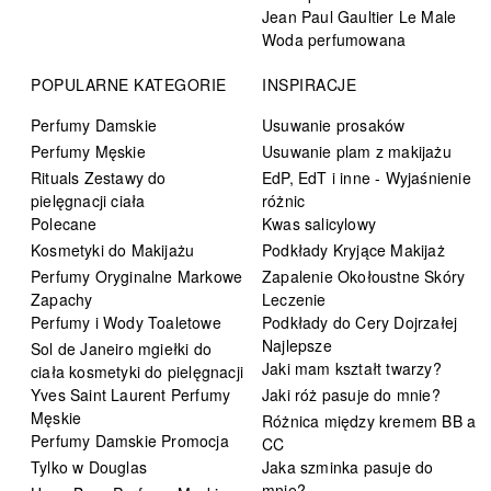
Jean Paul Gaultier Le Male
Woda perfumowana
POPULARNE KATEGORIE
INSPIRACJE
Perfumy Damskie
Usuwanie prosaków
Perfumy Męskie
Usuwanie plam z makijażu
Rituals Zestawy do
EdP, EdT i inne - Wyjaśnienie
pielęgnacji ciała
różnic
Polecane
Kwas salicylowy
Kosmetyki do Makijażu
Podkłady Kryjące Makijaż
Perfumy Oryginalne Markowe
Zapalenie Okołoustne Skóry
Zapachy
Leczenie
Perfumy i Wody Toaletowe
Podkłady do Cery Dojrzałej
Najlepsze
Sol de Janeiro mgiełki do
Jaki mam kształt twarzy?
ciała kosmetyki do pielęgnacji
Yves Saint Laurent Perfumy
Jaki róż pasuje do mnie?
Męskie
Różnica między kremem BB a
Perfumy Damskie Promocja
CC
Tylko w Douglas
Jaka szminka pasuje do
mnie?