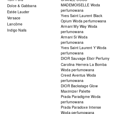
MADEMOISELLE Woda
Dolce & Gabbana
perfumowana
Estée Lauder
Yves Saint Laurent Black
Versace
Opium Woda perfumowana
Lancôme
Armani My Way Woda
Indigo Nails
perfumowana
Armani Si Woda
perfumowana
Yves Saint Laurent Y Woda
perfumowana
DIOR Sauvage Elixir Perfumy
Carolina Herrera La Bomba
Woda perfumowana
Creed Aventus Woda
perfumowana
DIOR Backstage Glow
Maximizer Palette
Prada Paradigme Woda
perfumowana
Prada Paradoxe Intense
Woda perfumowana