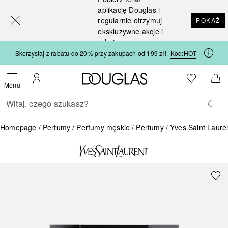
[navigation.slideout.screenreader]
aplikację Douglas i
regularnie otrzymuj
POKAŻ
ekskluzywne akcje i
rabaty
Skorzystaj z rabatu do 20% przy zakupach od 199 zł!
Kod:
HOT
Strona główna Douglas
Do listy ży
Otwórz menu
Moje konto
Do 
Menu
Wracać
Wykonaj wyszukiwanie
Homepage
Perfumy
Perfumy męskie
Perfumy
Yves Saint Laure