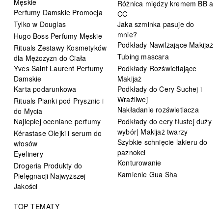
Męskie
Różnica między kremem BB a
Perfumy Damskie Promocja
CC
Tylko w Douglas
Jaka szminka pasuje do
mnie?
Hugo Boss Perfumy Męskie
Podkłady Nawilżające Makijaż
Rituals Zestawy Kosmetyków
Tubing mascara
dla Mężczyzn do Ciała
Yves Saint Laurent Perfumy
Podkłady Rozświetlające
Damskie
Makijaż
Karta podarunkowa
Podkłady do Cery Suchej i
Wrażliwej
Rituals Pianki pod Prysznic i
Nakładanie rozświetlacza
do Mycia
Najlepiej oceniane perfumy
Podkłady do cery tłustej duży
wybór| Makijaż twarzy
Kérastase Olejki i serum do
Szybkie schnięcie lakieru do
włosów
paznokci
Eyelinery
Konturowanie
Drogeria Produkty do
Kamienie Gua Sha
Pielęgnacji Najwyższej
Jakości
TOP TEMATY