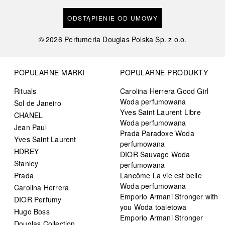
ODSTĄPIENIE OD UMOWY
©
2026
Perfumeria Douglas Polska Sp. z o.o.
POPULARNE MARKI
POPULARNE PRODUKTY
Rituals
Carolina Herrera Good Girl
Woda perfumowana
Sol de Janeiro
Yves Saint Laurent Libre
CHANEL
Woda perfumowana
Jean Paul
Prada Paradoxe Woda
Yves Saint Laurent
perfumowana
HDREY
DIOR Sauvage Woda
Stanley
perfumowana
Prada
Lancôme La vie est belle
Woda perfumowana
Carolina Herrera
Emporio Armani Stronger with
DIOR Perfumy
you Woda toaletowa
Hugo Boss
Emporio Armani Stronger
Douglas Collection