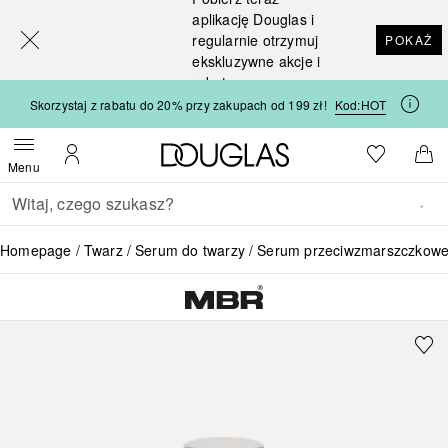
[navigation.slideout.screenreader]
aplikację Douglas i
regularnie otrzymuj
POKAŻ
ekskluzywne akcje i
rabaty
Skorzystaj z rabatu do 20% przy zakupach od 199 zł!
Kod:
HOT
Strona główna Douglas
Do listy ży
Otwórz menu
Moje konto
Do 
Menu
Wracać
Wykonaj wyszukiwanie
Homepage
Twarz
Serum do twarzy
Serum przeciwzmarszczkow