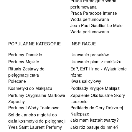
Prada Paradigme Woda
perfumowana
Prada Paradoxe Intense
Woda perfumowana
Jean Paul Gaultier Le Male
Woda perfumowana
POPULARNE KATEGORIE
INSPIRACJE
Perfumy Damskie
Usuwanie prosaków
Perfumy Męskie
Usuwanie plam z makijażu
Rituals Zestawy do
EdP, EdT i inne - Wyjaśnienie
pielęgnacji ciała
różnic
Polecane
Kwas salicylowy
Kosmetyki do Makijażu
Podkłady Kryjące Makijaż
Perfumy Oryginalne Markowe
Zapalenie Okołoustne Skóry
Zapachy
Leczenie
Perfumy i Wody Toaletowe
Podkłady do Cery Dojrzałej
Najlepsze
Sol de Janeiro mgiełki do
Jaki mam kształt twarzy?
ciała kosmetyki do pielęgnacji
Yves Saint Laurent Perfumy
Jaki róż pasuje do mnie?