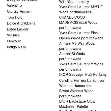
With You Intensely
Valentino
Yves Saint Laurent MYSLF
Giorgio Armani
Woda perfumowana
Tom Ford
CHANEL COCO
MADEMOISELLE Woda
Dolce & Gabbana
perfumowana
Estée Lauder
Yves Saint Laurent Black
Versace
Opium Woda perfumowana
Lancôme
Armani My Way Woda
Indigo Nails
perfumowana
Armani Si Woda
perfumowana
Yves Saint Laurent Y Woda
perfumowana
DIOR Sauvage Elixir Perfumy
Carolina Herrera La Bomba
Woda perfumowana
Creed Aventus Woda
perfumowana
DIOR Backstage Glow
Maximizer Palette