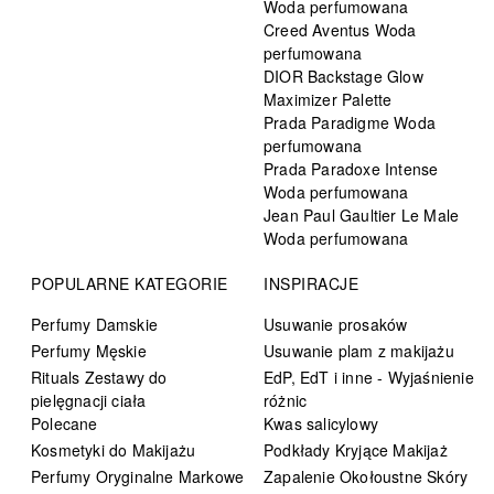
Woda perfumowana
Creed Aventus Woda
perfumowana
DIOR Backstage Glow
Maximizer Palette
Prada Paradigme Woda
perfumowana
Prada Paradoxe Intense
Woda perfumowana
Jean Paul Gaultier Le Male
Woda perfumowana
POPULARNE KATEGORIE
INSPIRACJE
Perfumy Damskie
Usuwanie prosaków
Perfumy Męskie
Usuwanie plam z makijażu
Rituals Zestawy do
EdP, EdT i inne - Wyjaśnienie
pielęgnacji ciała
różnic
Polecane
Kwas salicylowy
Kosmetyki do Makijażu
Podkłady Kryjące Makijaż
Perfumy Oryginalne Markowe
Zapalenie Okołoustne Skóry