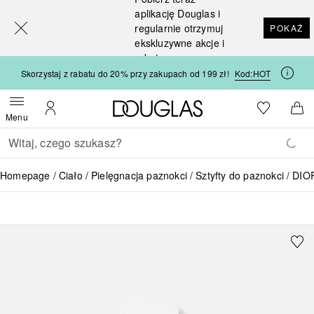
[navigation.slideout.screenreader]
aplikację Douglas i
regularnie otrzymuj
POKAŻ
ekskluzywne akcje i
rabaty
Skorzystaj z rabatu do 20% przy zakupach od 199 zł!
Kod:
HOT
Strona główna Douglas
Do listy ży
Otwórz menu
Moje konto
Do 
Menu
Wracać
Wykonaj wyszukiwanie
Homepage
Ciało
Pielęgnacja paznokci
Sztyfty do paznokci
DIOR