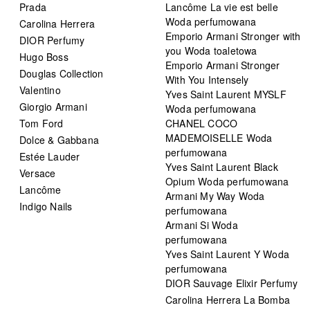
Prada
Lancôme La vie est belle
Woda perfumowana
Carolina Herrera
Emporio Armani Stronger with
DIOR Perfumy
you Woda toaletowa
Hugo Boss
Emporio Armani Stronger
Douglas Collection
With You Intensely
Valentino
Yves Saint Laurent MYSLF
Giorgio Armani
Woda perfumowana
Tom Ford
CHANEL COCO
MADEMOISELLE Woda
Dolce & Gabbana
perfumowana
Estée Lauder
Yves Saint Laurent Black
Versace
Opium Woda perfumowana
Lancôme
Armani My Way Woda
Indigo Nails
perfumowana
Armani Si Woda
perfumowana
Yves Saint Laurent Y Woda
perfumowana
DIOR Sauvage Elixir Perfumy
Carolina Herrera La Bomba