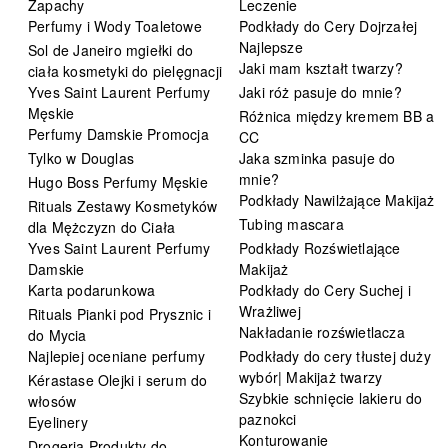
Zapachy
Leczenie
Perfumy i Wody Toaletowe
Podkłady do Cery Dojrzałej
Najlepsze
Sol de Janeiro mgiełki do
Jaki mam kształt twarzy?
ciała kosmetyki do pielęgnacji
Yves Saint Laurent Perfumy
Jaki róż pasuje do mnie?
Męskie
Różnica między kremem BB a
Perfumy Damskie Promocja
CC
Tylko w Douglas
Jaka szminka pasuje do
mnie?
Hugo Boss Perfumy Męskie
Podkłady Nawilżające Makijaż
Rituals Zestawy Kosmetyków
Tubing mascara
dla Mężczyzn do Ciała
Yves Saint Laurent Perfumy
Podkłady Rozświetlające
Damskie
Makijaż
Karta podarunkowa
Podkłady do Cery Suchej i
Wrażliwej
Rituals Pianki pod Prysznic i
Nakładanie rozświetlacza
do Mycia
Najlepiej oceniane perfumy
Podkłady do cery tłustej duży
wybór| Makijaż twarzy
Kérastase Olejki i serum do
Szybkie schnięcie lakieru do
włosów
paznokci
Eyelinery
Konturowanie
Drogeria Produkty do