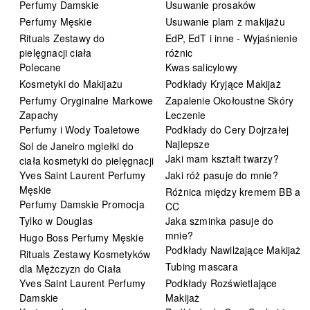
Perfumy Damskie
Usuwanie prosaków
Perfumy Męskie
Usuwanie plam z makijażu
Rituals Zestawy do
EdP, EdT i inne - Wyjaśnienie
pielęgnacji ciała
różnic
Polecane
Kwas salicylowy
Kosmetyki do Makijażu
Podkłady Kryjące Makijaż
Perfumy Oryginalne Markowe
Zapalenie Okołoustne Skóry
Zapachy
Leczenie
Perfumy i Wody Toaletowe
Podkłady do Cery Dojrzałej
Najlepsze
Sol de Janeiro mgiełki do
Jaki mam kształt twarzy?
ciała kosmetyki do pielęgnacji
Yves Saint Laurent Perfumy
Jaki róż pasuje do mnie?
Męskie
Różnica między kremem BB a
Perfumy Damskie Promocja
CC
Tylko w Douglas
Jaka szminka pasuje do
mnie?
Hugo Boss Perfumy Męskie
Podkłady Nawilżające Makijaż
Rituals Zestawy Kosmetyków
Tubing mascara
dla Mężczyzn do Ciała
Yves Saint Laurent Perfumy
Podkłady Rozświetlające
Damskie
Makijaż