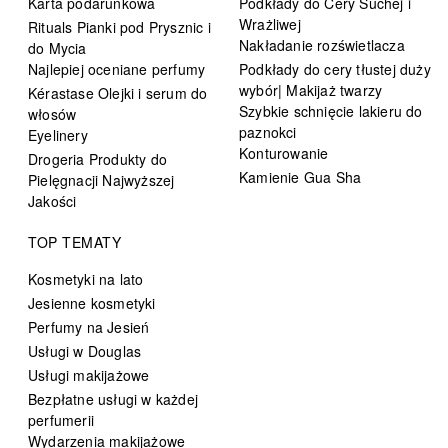
Karta podarunkowa
Podkłady do Cery Suchej i
Wrażliwej
Rituals Pianki pod Prysznic i
Nakładanie rozświetlacza
do Mycia
Najlepiej oceniane perfumy
Podkłady do cery tłustej duży
wybór| Makijaż twarzy
Kérastase Olejki i serum do
Szybkie schnięcie lakieru do
włosów
paznokci
Eyelinery
Konturowanie
Drogeria Produkty do
Kamienie Gua Sha
Pielęgnacji Najwyższej
Jakości
TOP TEMATY
Kosmetyki na lato
Jesienne kosmetyki
Perfumy na Jesień
Usługi w Douglas
Usługi makijażowe
Bezpłatne usługi w każdej
perfumerii
Wydarzenia makijażowe