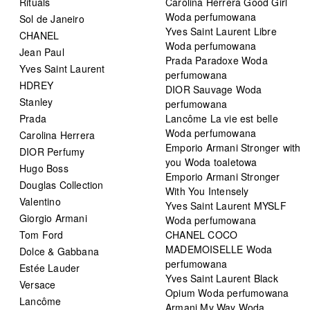
Rituals
Carolina Herrera Good Girl
Woda perfumowana
Sol de Janeiro
Yves Saint Laurent Libre
CHANEL
Woda perfumowana
Jean Paul
Prada Paradoxe Woda
Yves Saint Laurent
perfumowana
HDREY
DIOR Sauvage Woda
Stanley
perfumowana
Prada
Lancôme La vie est belle
Woda perfumowana
Carolina Herrera
Emporio Armani Stronger with
DIOR Perfumy
you Woda toaletowa
Hugo Boss
Emporio Armani Stronger
Douglas Collection
With You Intensely
Valentino
Yves Saint Laurent MYSLF
Giorgio Armani
Woda perfumowana
Tom Ford
CHANEL COCO
MADEMOISELLE Woda
Dolce & Gabbana
perfumowana
Estée Lauder
Yves Saint Laurent Black
Versace
Opium Woda perfumowana
Lancôme
Armani My Way Woda