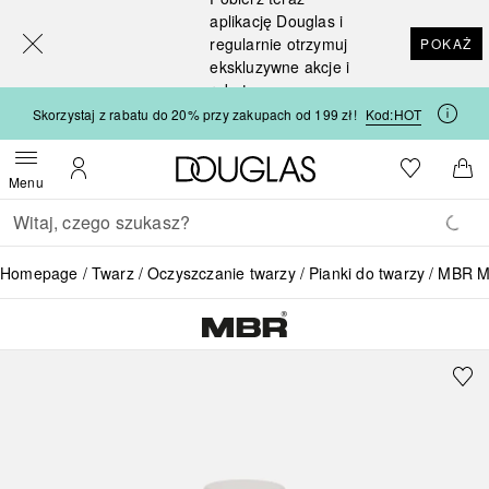
[navigation.slideout.screenreader]
aplikację Douglas i
regularnie otrzymuj
POKAŻ
ekskluzywne akcje i
rabaty
Skorzystaj z rabatu do 20% przy zakupach od 199 zł!
Kod:
HOT
Strona główna Douglas
Do listy ży
Otwórz menu
Moje konto
Do 
Menu
Wracać
Wykonaj wyszukiwanie
Homepage
Twarz
Oczyszczanie twarzy
Pianki do twarzy
MBR Me