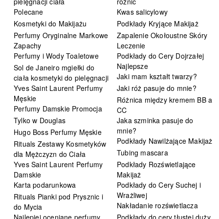
pielęgnacji ciała
różnic
Polecane
Kwas salicylowy
Kosmetyki do Makijażu
Podkłady Kryjące Makijaż
Perfumy Oryginalne Markowe
Zapalenie Okołoustne Skóry
Zapachy
Leczenie
Perfumy i Wody Toaletowe
Podkłady do Cery Dojrzałej
Najlepsze
Sol de Janeiro mgiełki do
Jaki mam kształt twarzy?
ciała kosmetyki do pielęgnacji
Yves Saint Laurent Perfumy
Jaki róż pasuje do mnie?
Męskie
Różnica między kremem BB a
Perfumy Damskie Promocja
CC
Tylko w Douglas
Jaka szminka pasuje do
mnie?
Hugo Boss Perfumy Męskie
Podkłady Nawilżające Makijaż
Rituals Zestawy Kosmetyków
Tubing mascara
dla Mężczyzn do Ciała
Yves Saint Laurent Perfumy
Podkłady Rozświetlające
Damskie
Makijaż
Karta podarunkowa
Podkłady do Cery Suchej i
Wrażliwej
Rituals Pianki pod Prysznic i
Nakładanie rozświetlacza
do Mycia
Najlepiej oceniane perfumy
Podkłady do cery tłustej duży