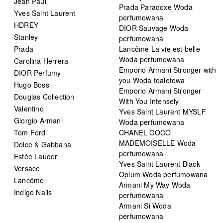
Jean Paul
Prada Paradoxe Woda
Yves Saint Laurent
perfumowana
HDREY
DIOR Sauvage Woda
Stanley
perfumowana
Prada
Lancôme La vie est belle
Woda perfumowana
Carolina Herrera
Emporio Armani Stronger with
DIOR Perfumy
you Woda toaletowa
Hugo Boss
Emporio Armani Stronger
Douglas Collection
With You Intensely
Valentino
Yves Saint Laurent MYSLF
Giorgio Armani
Woda perfumowana
Tom Ford
CHANEL COCO
MADEMOISELLE Woda
Dolce & Gabbana
perfumowana
Estée Lauder
Yves Saint Laurent Black
Versace
Opium Woda perfumowana
Lancôme
Armani My Way Woda
Indigo Nails
perfumowana
Armani Si Woda
perfumowana