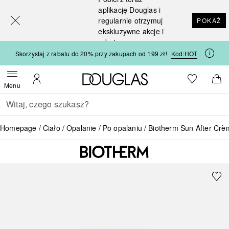
[navigation.slideout.screenreader]
aplikację Douglas i
regularnie otrzymuj
POKAŻ
ekskluzywne akcje i
rabaty
Skorzystaj z rabatu do 20% przy zakupach od 199 zł!
Kod:
HOT
Strona główna Douglas
Do listy ży
Otwórz menu
Moje konto
Do 
Menu
Wracać
Wykonaj wyszukiwanie
Homepage
Ciało
Opalanie
Po opalaniu
Biotherm Sun After Cr