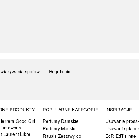
związywania sporów
Regulamin
RNE PRODUKTY
POPULARNE KATEGORIE
INSPIRACJE
Herrera Good Girl
Perfumy Damskie
Usuwanie prosa
rfumowana
Perfumy Męskie
Usuwanie plam z
t Laurent Libre
Rituals Zestawy do
EdP, EdT i inne -