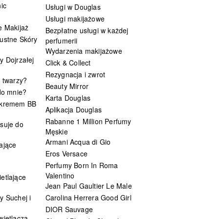
ic
Usługi w Douglas
Usługi makijażowe
e Makijaż
Bezpłatne usługi w każdej
ustne Skóry
perfumerii
Wydarzenia makijażowe
y Dojrzałej
Click & Collect
Rezygnacja i zwrot
t twarzy?
Beauty Mirror
 do mnie?
Karta Douglas
 kremem BB
Aplikacja Douglas
Rabanne 1 Million Perfumy
suje do
Męskie
Armani Acqua di Gio
ające
Eros Versace
Perfumy Born In Roma
Valentino
etlające
Jean Paul Gaultier Le Male
y Suchej i
Carolina Herrera Good Girl
DIOR Sauvage
wietlacza