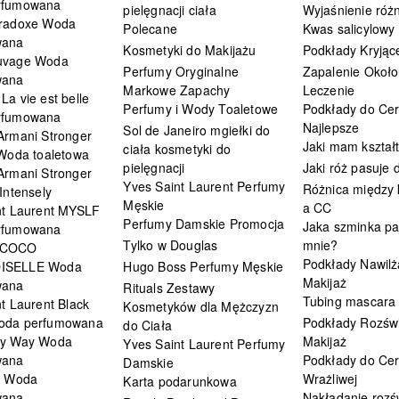
rfumowana
pielęgnacji ciała
Wyjaśnienie różn
radoxe Woda
Polecane
Kwas salicylowy
wana
Kosmetyki do Makijażu
Podkłady Kryjąc
uvage Woda
Perfumy Oryginalne
Zapalenie Około
wana
Markowe Zapachy
Leczenie
a vie est belle
Perfumy i Wody Toaletowe
Podkłady do Cer
rfumowana
Najlepsze
Sol de Janeiro mgiełki do
Armani Stronger
Jaki mam kształ
ciała kosmetyki do
 Woda toaletowa
pielęgnacji
Jaki róż pasuje
Armani Stronger
Yves Saint Laurent Perfumy
Różnica między
Intensely
Męskie
a CC
nt Laurent MYSLF
Perfumy Damskie Promocja
Jaka szminka pa
rfumowana
Tylko w Douglas
mnie?
 COCO
Podkłady Nawilż
ISELLE Woda
Hugo Boss Perfumy Męskie
Makijaż
wana
Rituals Zestawy
Tubing mascara
t Laurent Black
Kosmetyków dla Mężczyzn
oda perfumowana
Podkłady Rozświ
do Ciała
My Way Woda
Makijaż
Yves Saint Laurent Perfumy
wana
Podkłady do Cer
Damskie
i Woda
Wrażliwej
Karta podarunkowa
wana
Nakładanie rozś