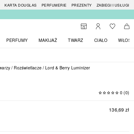
 produktów
KARTA DOUGLAS
PERFUMERIE
PREZENTY
ZABIEGI I USŁUGI
Do listy ży
Do wyszukiwarki
Moje konto
Do 
PERFUMY
MAKIJAŻ
TWARZ
CIAŁO
WŁOSY
menu MARKI
Otwórz menu Perfumy
Otwórz menu Makijaż
Otwórz menu Twarz
Otwórz menu Ciało
Otwórz
twarzy
Rozświetlacze
Lord & Berry Luminizer
0
(
0
)
136,69 zł
T