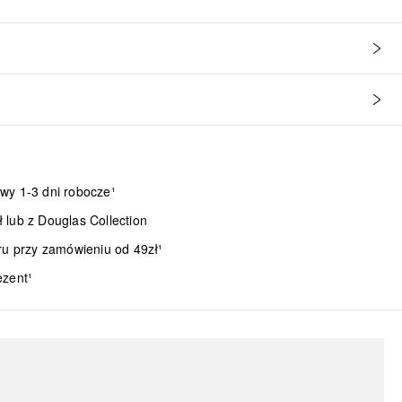
wy 1-3 dni robocze¹
lub z Douglas Collection
ru przy zamówieniu od 49zł¹
ezent¹