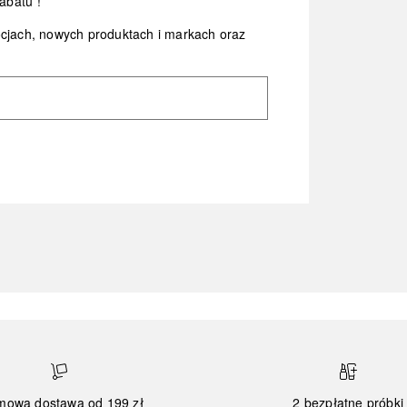
abatu*!
ocjach, nowych produktach i markach oraz
mowa dostawa od 199 zł
2 bezpłatne próbki