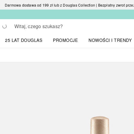
Darmowa dostawa od 199 zł lub z Douglas Collection | Bezpłatny zwrot przez 
Wracać
Wykonaj wyszukiwanie
25 LAT DOUGLAS
PROMOCJE
NOWOŚCI I TRENDY
Otwórz menu NOWOŚC