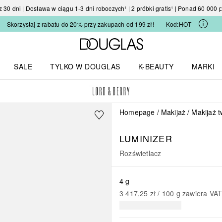
30 dni | Dostawa w ciągu 1-3 dni roboczych¹ | 2 próbki gratis¹ | Ponad 60 000
Skorzystaj z rabatu do 20% przy zakupach od 199 zł!
Kod:
HOT
Strona główna Douglas
SALE
TYLKO W DOUGLAS
K-BEAUTY
MARKI
I I TRENDY
Otwórz menu TYLKO W DOUGLAS
Otwórz menu K-BEAUTY
Otwórz 
Homepage
Makijaż
Makijaż 
LUMINIZER
Rozświetlacz
4 g
3 417,25 zł
 / 
100
g
zawiera VA