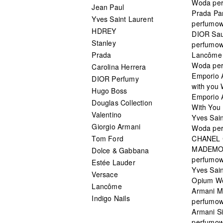
Woda pe
Jean Paul
Prada Pa
Yves Saint Laurent
perfumo
HDREY
DIOR Sa
Stanley
perfumo
Prada
Lancôme L
Woda pe
Carolina Herrera
Emporio 
DIOR Perfumy
with you
Hugo Boss
Emporio 
Douglas Collection
With You 
Valentino
Yves Sai
Giorgio Armani
Woda pe
Tom Ford
CHANEL
MADEMO
Dolce & Gabbana
perfumo
Estée Lauder
Yves Sain
Versace
Opium W
Lancôme
Armani 
Indigo Nails
perfumo
Armani S
perfumo