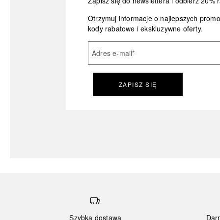
Zapisz się do newslettera i odbierz 20% r
Otrzymuj informacje o najlepszych prom
kody rabatowe i ekskluzywne oferty.
Adres e-mail
*
ZAPISZ SIĘ
Szybka dostawa
Dar