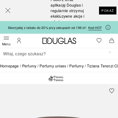
[navigation.slideout.screenreader]
aplikację Douglas i
regularnie otrzymuj
POKAŻ
ekskluzywne akcje i
rabaty
Skorzystaj z rabatu do 20% przy zakupach od 199 zł!
Kod:
HOT
Strona główna Douglas
Do listy ży
Otwórz menu
Moje konto
Do 
Menu
Wracać
Wykonaj wyszukiwanie
Homepage
Perfumy
Perfumy unisex
Perfumy
Tiziana Terenzi Cl