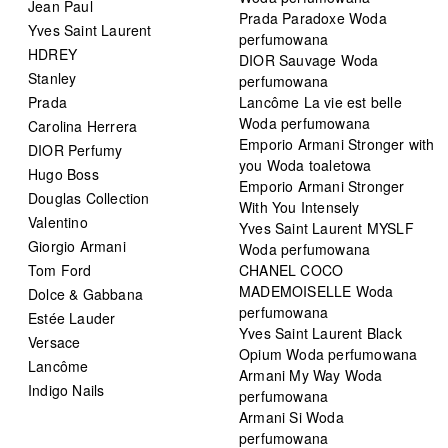
Jean Paul
Prada Paradoxe Woda
Yves Saint Laurent
perfumowana
HDREY
DIOR Sauvage Woda
Stanley
perfumowana
Prada
Lancôme La vie est belle
Woda perfumowana
Carolina Herrera
Emporio Armani Stronger with
DIOR Perfumy
you Woda toaletowa
Hugo Boss
Emporio Armani Stronger
Douglas Collection
With You Intensely
Valentino
Yves Saint Laurent MYSLF
Giorgio Armani
Woda perfumowana
Tom Ford
CHANEL COCO
MADEMOISELLE Woda
Dolce & Gabbana
perfumowana
Estée Lauder
Yves Saint Laurent Black
Versace
Opium Woda perfumowana
Lancôme
Armani My Way Woda
Indigo Nails
perfumowana
Armani Si Woda
perfumowana