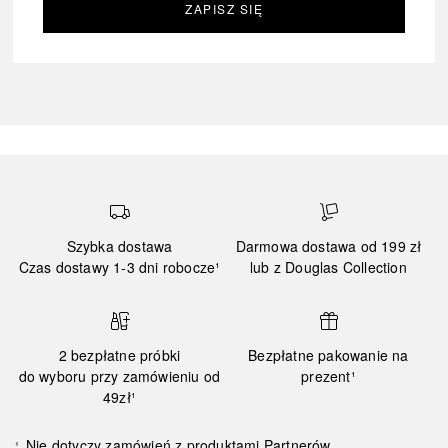
ZAPISZ SIĘ
Szybka dostawa
Darmowa dostawa od 199 zł
Czas dostawy 1-3 dni robocze¹
lub z Douglas Collection
2 bezpłatne próbki
Bezpłatne pakowanie na
do wyboru przy zamówieniu od
prezent¹
49zł¹
Nie dotyczy zamówień z produktami Partnerów.
¹