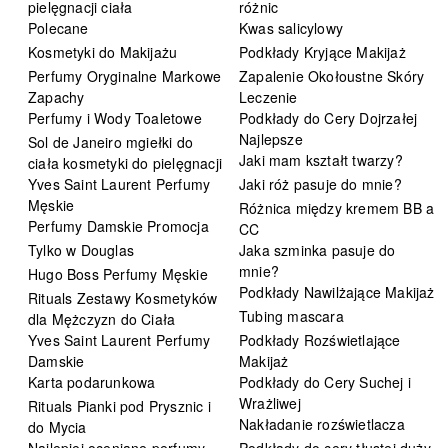
pielęgnacji ciała
różnic
Polecane
Kwas salicylowy
Kosmetyki do Makijażu
Podkłady Kryjące Makijaż
Perfumy Oryginalne Markowe
Zapalenie Okołoustne Skóry
Zapachy
Leczenie
Perfumy i Wody Toaletowe
Podkłady do Cery Dojrzałej
Najlepsze
Sol de Janeiro mgiełki do
Jaki mam kształt twarzy?
ciała kosmetyki do pielęgnacji
Yves Saint Laurent Perfumy
Jaki róż pasuje do mnie?
Męskie
Różnica między kremem BB a
Perfumy Damskie Promocja
CC
Tylko w Douglas
Jaka szminka pasuje do
mnie?
Hugo Boss Perfumy Męskie
Podkłady Nawilżające Makijaż
Rituals Zestawy Kosmetyków
Tubing mascara
dla Mężczyzn do Ciała
Yves Saint Laurent Perfumy
Podkłady Rozświetlające
Damskie
Makijaż
Karta podarunkowa
Podkłady do Cery Suchej i
Wrażliwej
Rituals Pianki pod Prysznic i
Nakładanie rozświetlacza
do Mycia
Najlepiej oceniane perfumy
Podkłady do cery tłustej duży