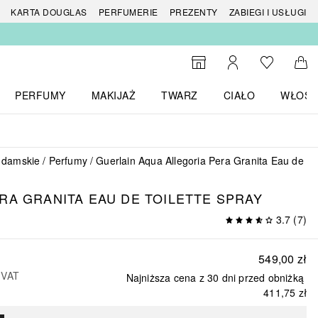
 produktów
KARTA DOUGLAS
PERFUMERIE
PREZENTY
ZABIEGI I USŁUGI
Do listy ży
Do wyszukiwarki
Moje konto
Do 
PERFUMY
MAKIJAŻ
TWARZ
CIAŁO
WŁOSY
menu MARKI
Otwórz menu Perfumy
Otwórz menu Makijaż
Otwórz menu Twarz
Otwórz menu Ciało
Otwórz
 damskie
Perfumy
Guerlain Aqua Allegoria Pera Granita Eau de To
RA GRANITA EAU DE TOILETTE SPRAY
3.7
(
7
)
549,00 zł
 VAT
Najniższa cena z 30 dni przed obniżką
411,75 zł