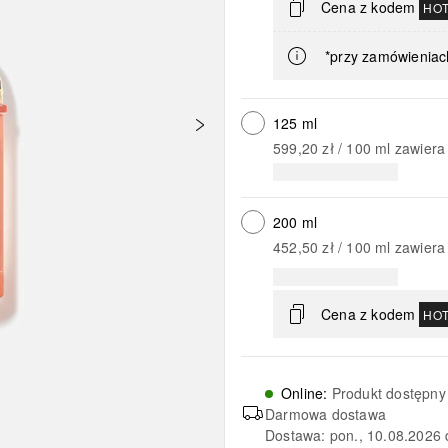
Cena z kodem
HO
*przy zamówieniac
125 ml
599,20 zł
 / 
100
ml
zawiera
200 ml
452,50 zł
 / 
100
ml
zawiera
Cena z kodem
HO
Online
:
Produkt dostępny
Darmowa dostawa
Dostawa: pon., 10.08.2026 