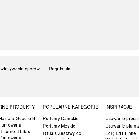
związywania sporów
Regulamin
RNE PRODUKTY
POPULARNE KATEGORIE
INSPIRACJE
Herrera Good Girl
Perfumy Damskie
Usuwanie prosa
rfumowana
Perfumy Męskie
Usuwanie plam z
t Laurent Libre
Rituals Zestawy do
EdP, EdT i inne -
rfumowana