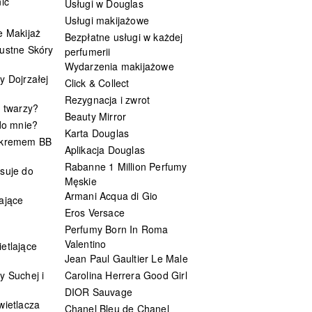
ic
Usługi w Douglas
Usługi makijażowe
e Makijaż
Bezpłatne usługi w każdej
ustne Skóry
perfumerii
Wydarzenia makijażowe
y Dojrzałej
Click & Collect
Rezygnacja i zwrot
t twarzy?
Beauty Mirror
 do mnie?
Karta Douglas
 kremem BB
Aplikacja Douglas
Rabanne 1 Million Perfumy
suje do
Męskie
Armani Acqua di Gio
ające
Eros Versace
Perfumy Born In Roma
Valentino
etlające
Jean Paul Gaultier Le Male
y Suchej i
Carolina Herrera Good Girl
DIOR Sauvage
wietlacza
Chanel Bleu de Chanel