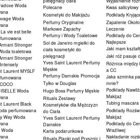
pielęgnacji ciała
Wyjaśnienie różn
radoxe Woda
Polecane
Kwas salicylowy
wana
Kosmetyki do Makijażu
Podkłady Kryjąc
uvage Woda
Perfumy Oryginalne
Zapalenie Około
wana
Markowe Zapachy
Leczenie
a vie est belle
Perfumy i Wody Toaletowe
Podkłady do Cer
rfumowana
Najlepsze
Sol de Janeiro mgiełki do
Armani Stronger
Jaki mam kształ
ciała kosmetyki do
 Woda toaletowa
pielęgnacji
Jaki róż pasuje
Armani Stronger
Yves Saint Laurent Perfumy
Różnica między
Intensely
Męskie
a CC
nt Laurent MYSLF
Perfumy Damskie Promocja
Jaka szminka pa
rfumowana
Tylko w Douglas
mnie?
 COCO
Podkłady Nawilż
ISELLE Woda
Hugo Boss Perfumy Męskie
Makijaż
wana
Rituals Zestawy
Tubing mascara
t Laurent Black
Kosmetyków dla Mężczyzn
oda perfumowana
Podkłady Rozświ
do Ciała
My Way Woda
Makijaż
Yves Saint Laurent Perfumy
wana
Podkłady do Cer
Damskie
i Woda
Wrażliwej
Karta podarunkowa
wana
Nakładanie rozś
Rituals Pianki pod Prysznic i