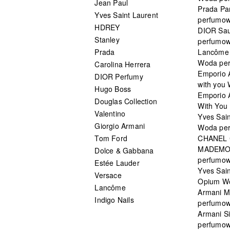
Jean Paul
Prada Pa
Yves Saint Laurent
perfumo
HDREY
DIOR Sa
Stanley
perfumo
Prada
Lancôme L
Woda pe
Carolina Herrera
Emporio 
DIOR Perfumy
with you
Hugo Boss
Emporio 
Douglas Collection
With You 
Valentino
Yves Sai
Giorgio Armani
Woda pe
Tom Ford
CHANEL
MADEMO
Dolce & Gabbana
perfumo
Estée Lauder
Yves Sain
Versace
Opium W
Lancôme
Armani 
Indigo Nails
perfumo
Armani S
perfumo