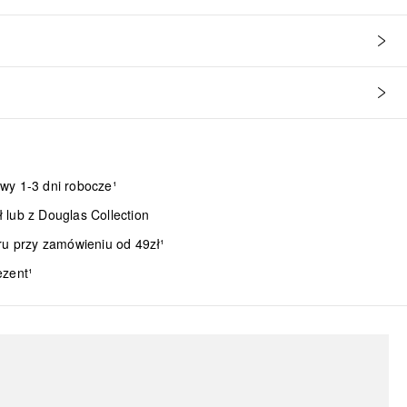
wy 1-3 dni robocze¹
lub z Douglas Collection
ru przy zamówieniu od 49zł¹
ezent¹