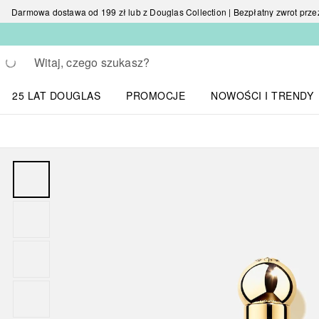
Darmowa dostawa od 199 zł lub z Douglas Collection | Bezpłatny zwrot przez 
Wracać
Wykonaj wyszukiwanie
25 LAT DOUGLAS
PROMOCJE
NOWOŚCI I TRENDY
Otwórz menu NOWOŚC