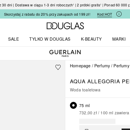
30 dni | Dostawa w ciągu 1-3 dni roboczych¹ | 2 próbki gratis¹ | Ponad 60 000
Skorzystaj z rabatu do 20% przy zakupach od 199 zł!
Kod:
HOT
Strona główna Douglas
SALE
TYLKO W DOUGLAS
K-BEAUTY
MARKI
I I TRENDY
Otwórz menu TYLKO W DOUGLAS
Otwórz menu K-BEAUTY
Otwórz 
Homepage
Perfumy
Perfumy
AQUA ALLEGORIA
PE
Woda toaletowa
75 ml
732,00 zł
 / 
100
ml
zawiera