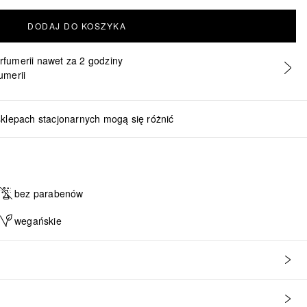
DODAJ DO KOSZYKA
erfumerii nawet za 2 godziny
umerii
sklepach stacjonarnych mogą się różnić
bez parabenów
wegańskie