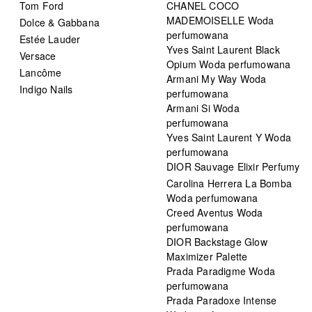
Tom Ford
CHANEL COCO
MADEMOISELLE Woda
Dolce & Gabbana
perfumowana
Estée Lauder
Yves Saint Laurent Black
Versace
Opium Woda perfumowana
Lancôme
Armani My Way Woda
Indigo Nails
perfumowana
Armani Si Woda
perfumowana
Yves Saint Laurent Y Woda
perfumowana
DIOR Sauvage Elixir Perfumy
Carolina Herrera La Bomba
Woda perfumowana
Creed Aventus Woda
perfumowana
DIOR Backstage Glow
Maximizer Palette
Prada Paradigme Woda
perfumowana
Prada Paradoxe Intense