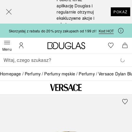
[navigation.slideout.screenreader]
aplikację Douglas i
regularnie otrzymuj
POKAŻ
ekskluzywne akcje i
rabaty
Skorzystaj z rabatu do 20% przy zakupach od 199 zł!
Kod:
HOT
Strona główna Douglas
Do listy ży
Otwórz menu
Moje konto
Do 
Menu
Wracać
Wykonaj wyszukiwanie
Homepage
Perfumy
Perfumy męskie
Perfumy
Versace Dylan Bl