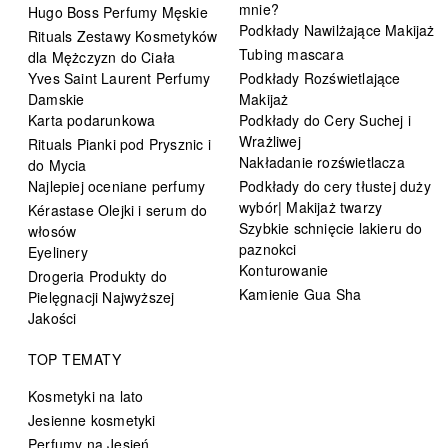
mnie?
Hugo Boss Perfumy Męskie
Podkłady Nawilżające Makijaż
Rituals Zestawy Kosmetyków
Tubing mascara
dla Mężczyzn do Ciała
Yves Saint Laurent Perfumy
Podkłady Rozświetlające
Damskie
Makijaż
Karta podarunkowa
Podkłady do Cery Suchej i
Wrażliwej
Rituals Pianki pod Prysznic i
Nakładanie rozświetlacza
do Mycia
Najlepiej oceniane perfumy
Podkłady do cery tłustej duży
wybór| Makijaż twarzy
Kérastase Olejki i serum do
Szybkie schnięcie lakieru do
włosów
paznokci
Eyelinery
Konturowanie
Drogeria Produkty do
Kamienie Gua Sha
Pielęgnacji Najwyższej
Jakości
TOP TEMATY
Kosmetyki na lato
Jesienne kosmetyki
Perfumy na Jesień