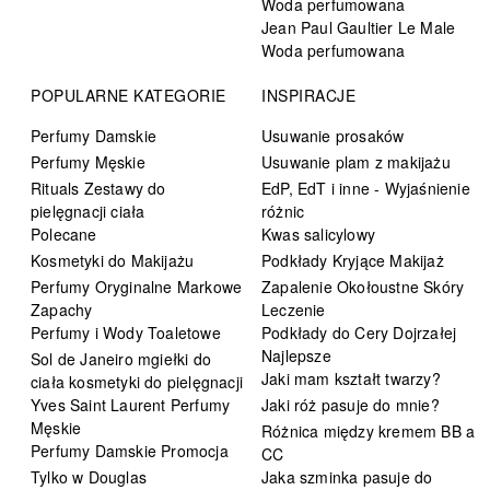
Woda perfumowana
Jean Paul Gaultier Le Male
Woda perfumowana
POPULARNE KATEGORIE
INSPIRACJE
Perfumy Damskie
Usuwanie prosaków
Perfumy Męskie
Usuwanie plam z makijażu
Rituals Zestawy do
EdP, EdT i inne - Wyjaśnienie
pielęgnacji ciała
różnic
Polecane
Kwas salicylowy
Kosmetyki do Makijażu
Podkłady Kryjące Makijaż
Perfumy Oryginalne Markowe
Zapalenie Okołoustne Skóry
Zapachy
Leczenie
Perfumy i Wody Toaletowe
Podkłady do Cery Dojrzałej
Najlepsze
Sol de Janeiro mgiełki do
Jaki mam kształt twarzy?
ciała kosmetyki do pielęgnacji
Yves Saint Laurent Perfumy
Jaki róż pasuje do mnie?
Męskie
Różnica między kremem BB a
Perfumy Damskie Promocja
CC
Tylko w Douglas
Jaka szminka pasuje do