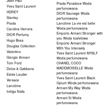
Jean Paul
Prada Paradoxe Woda
Yves Saint Laurent
perfumowana
HDREY
DIOR Sauvage Woda
Stanley
perfumowana
Prada
Lancôme La vie est belle
Woda perfumowana
Carolina Herrera
Emporio Armani Stronger with
DIOR Perfumy
you Woda toaletowa
Hugo Boss
Emporio Armani Stronger
Douglas Collection
With You Intensely
Valentino
Yves Saint Laurent MYSLF
Giorgio Armani
Woda perfumowana
Tom Ford
CHANEL COCO
MADEMOISELLE Woda
Dolce & Gabbana
perfumowana
Estée Lauder
Yves Saint Laurent Black
Versace
Opium Woda perfumowana
Lancôme
Armani My Way Woda
Indigo Nails
perfumowana
Armani Si Woda
perfumowana