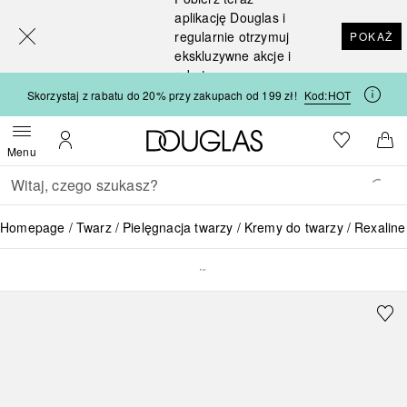
[navigation.slideout.screenreader]
aplikację Douglas i
regularnie otrzymuj
POKAŻ
ekskluzywne akcje i
rabaty
Skorzystaj z rabatu do 20% przy zakupach od 199 zł!
Kod:
HOT
Strona główna Douglas
Do listy ży
Otwórz menu
Moje konto
Do 
Menu
Wracać
Wykonaj wyszukiwanie
Homepage
Twarz
Pielęgnacja twarzy
Kremy do twarzy
Rexalin