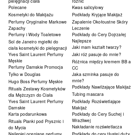
pielęgnacji ciała
różnic
Polecane
Kwas salicylowy
Kosmetyki do Makijażu
Podkłady Kryjące Makijaż
Perfumy Oryginalne Markowe
Zapalenie Okołoustne Skóry
Zapachy
Leczenie
Perfumy i Wody Toaletowe
Podkłady do Cery Dojrzałej
Najlepsze
Sol de Janeiro mgiełki do
Jaki mam kształt twarzy?
ciała kosmetyki do pielęgnacji
Yves Saint Laurent Perfumy
Jaki róż pasuje do mnie?
Męskie
Różnica między kremem BB a
Perfumy Damskie Promocja
CC
Tylko w Douglas
Jaka szminka pasuje do
mnie?
Hugo Boss Perfumy Męskie
Podkłady Nawilżające Makijaż
Rituals Zestawy Kosmetyków
Tubing mascara
dla Mężczyzn do Ciała
Yves Saint Laurent Perfumy
Podkłady Rozświetlające
Damskie
Makijaż
Karta podarunkowa
Podkłady do Cery Suchej i
Wrażliwej
Rituals Pianki pod Prysznic i
Nakładanie rozświetlacza
do Mycia
Najlepiej oceniane perfumy
Podkłady do cery tłustej duży