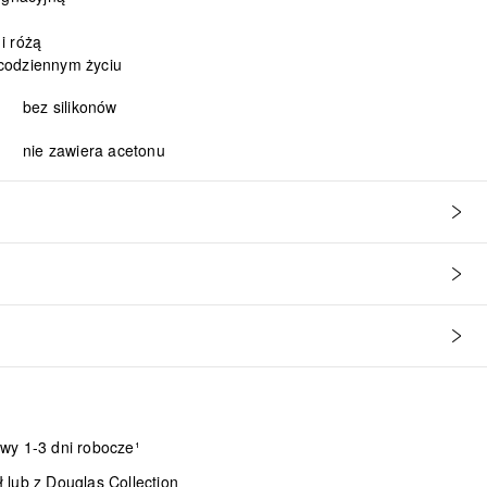
i różą
codziennym życiu
bez silikonów
nie zawiera acetonu
wy 1-3 dni robocze¹
lub z Douglas Collection