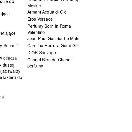
suje do
Męskie
Armani Acqua di Gio
ające
Eros Versace
Perfumy Born In Roma
Valentino
etlające
Jean Paul Gaultier Le Male
y Suchej i
Carolina Herrera Good Girl
DIOR Sauvage
wietlacza
Chanel Bleu de Chanel
 tłustej
perfumy
ijaż twarzy
e lakieru do
ha