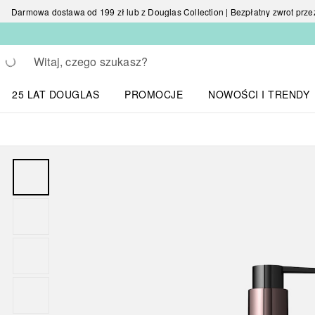
Darmowa dostawa od 199 zł lub z Douglas Collection | Bezpłatny zwrot przez 
Wracać
Wykonaj wyszukiwanie
25 LAT DOUGLAS
PROMOCJE
NOWOŚCI I TRENDY
Otwórz menu NOWOŚC