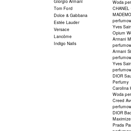
Giorgio Armani
Woda pe
Tom Ford
CHANEL
MADEMO
Dolce & Gabbana
perfumo
Estée Lauder
Yves Sain
Versace
Opium W
Lancôme
Armani 
Indigo Nails
perfumo
Armani S
perfumo
Yves Sai
perfumo
DIOR Sau
Perfumy
Carolina
Woda pe
Creed Av
perfumo
DIOR Bac
Maximizer
Prada Pa
perfumo