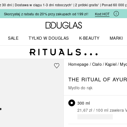
30 dni | Dostawa w ciągu 1-3 dni roboczych¹ | 2 próbki gratis¹ | Ponad 60 000
Skorzystaj z rabatu do 20% przy zakupach od 199 zł!
Kod:
HOT
Strona główna Douglas
SALE
TYLKO W DOUGLAS
K-BEAUTY
MARKI
I I TRENDY
Otwórz menu TYLKO W DOUGLAS
Otwórz menu K-BEAUTY
Otwórz 
Homepage
Ciało
Kąpiel
Myd
THE RITUAL OF AYU
Mydło do rąk
300 ml
21,67 zł
 / 
100
ml
zawiera 