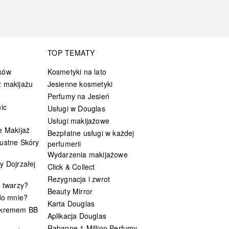
TOP TEMATY
ków
Kosmetyki na lato
 makijażu
Jesienne kosmetyki
Perfumy na Jesień
ic
Usługi w Douglas
Usługi makijażowe
e Makijaż
Bezpłatne usługi w każdej
ustne Skóry
perfumerii
Wydarzenia makijażowe
y Dojrzałej
Click & Collect
Rezygnacja i zwrot
t twarzy?
Beauty Mirror
 do mnie?
Karta Douglas
 kremem BB
Aplikacja Douglas
Rabanne 1 Million Perfumy