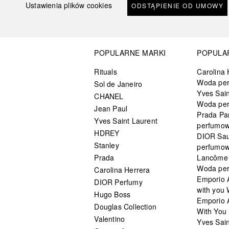
Ustawienia plików cookies
ODSTĄPIENIE OD UMOWY
POPULARNE MARKI
POPULA
Rituals
Carolina 
Woda pe
Sol de Janeiro
Yves Sain
CHANEL
Woda pe
Jean Paul
Prada Pa
Yves Saint Laurent
perfumo
HDREY
DIOR Sa
Stanley
perfumo
Prada
Lancôme L
Woda pe
Carolina Herrera
Emporio 
DIOR Perfumy
with you
Hugo Boss
Emporio 
Douglas Collection
With You 
Valentino
Yves Sai