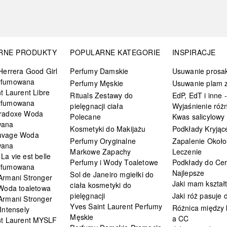
RNE PRODUKTY
POPULARNE KATEGORIE
INSPIRACJE
Herrera Good Girl
Perfumy Damskie
Usuwanie prosa
rfumowana
Perfumy Męskie
Usuwanie plam z
t Laurent Libre
Rituals Zestawy do
EdP, EdT i inne -
rfumowana
pielęgnacji ciała
Wyjaśnienie różn
radoxe Woda
Polecane
Kwas salicylowy
wana
Kosmetyki do Makijażu
Podkłady Kryjąc
uvage Woda
Perfumy Oryginalne
Zapalenie Około
wana
Markowe Zapachy
Leczenie
a vie est belle
Perfumy i Wody Toaletowe
Podkłady do Cer
rfumowana
Najlepsze
Sol de Janeiro mgiełki do
Armani Stronger
Jaki mam kształ
ciała kosmetyki do
 Woda toaletowa
pielęgnacji
Jaki róż pasuje
Armani Stronger
Yves Saint Laurent Perfumy
Różnica między
Intensely
Męskie
a CC
nt Laurent MYSLF