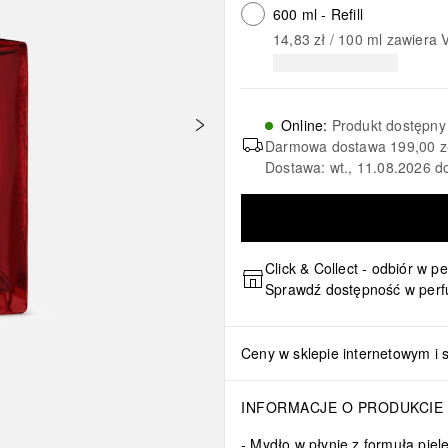
600 ml - Refill
14,83 zł
 / 
100
ml
zawiera 
Online
:
Produkt dostępny
Darmowa dostawa
199,00 z
Dostawa: wt., 11.08.2026 d
Click & Collect - odbiór w p
Sprawdź dostępność w perf
Ceny w sklepie internetowym i 
INFORMACJE O PRODUKCIE
Mydło w płynie z formułą piel