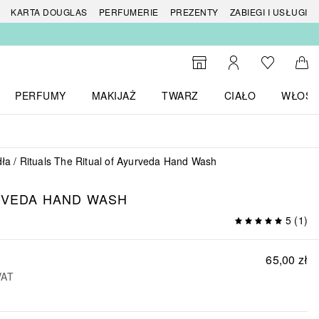
 produktów
KARTA DOUGLAS
PERFUMERIE
PREZENTY
ZABIEGI I USŁUGI
Do listy ży
Do wyszukiwarki
Moje konto
Do 
PERFUMY
MAKIJAŻ
TWARZ
CIAŁO
WŁOSY
menu MARKI
Otwórz menu Perfumy
Otwórz menu Makijaż
Otwórz menu Twarz
Otwórz menu Ciało
Otwórz
ła
Rituals The Ritual of Ayurveda Hand Wash
RVEDA
HAND WASH
5
(
1
)
65,00 zł
VAT