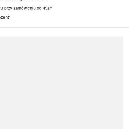
ru przy zamówieniu od 49zł¹
ezent¹