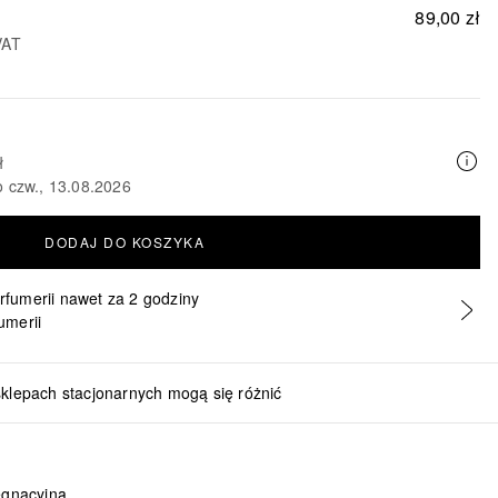
89,00 zł
VAT
ł
o czw., 13.08.2026
DODAJ DO KOSZYKA
erfumerii nawet za 2 godziny
umerii
sklepach stacjonarnych mogą się różnić
ęgnacyjną