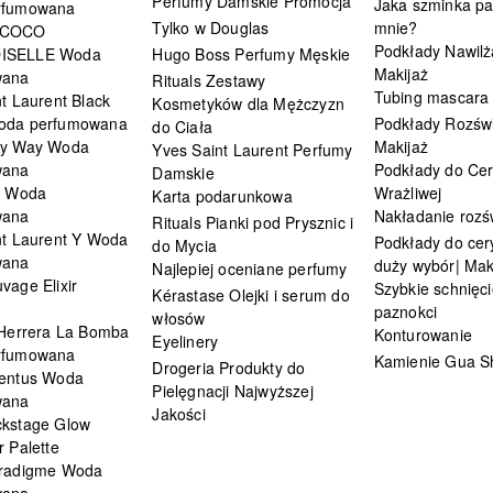
Perfumy Damskie Promocja
Jaka szminka pa
rfumowana
Tylko w Douglas
mnie?
 COCO
Podkłady Nawilż
ISELLE Woda
Hugo Boss Perfumy Męskie
Makijaż
wana
Rituals Zestawy
Tubing mascara
t Laurent Black
Kosmetyków dla Mężczyzn
oda perfumowana
Podkłady Rozświ
do Ciała
My Way Woda
Makijaż
Yves Saint Laurent Perfumy
wana
Podkłady do Cer
Damskie
i Woda
Wrażliwej
Karta podarunkowa
wana
Nakładanie rozś
Rituals Pianki pod Prysznic i
nt Laurent Y Woda
Podkłady do cery
do Mycia
wana
duży wybór| Mak
Najlepiej oceniane perfumy
vage Elixir
Szybkie schnięci
Kérastase Olejki i serum do
paznokci
włosów
 Herrera La Bomba
Konturowanie
Eyelinery
rfumowana
Kamienie Gua S
Drogeria Produkty do
entus Woda
Pielęgnacji Najwyższej
wana
Jakości
kstage Glow
 Palette
radigme Woda
wana