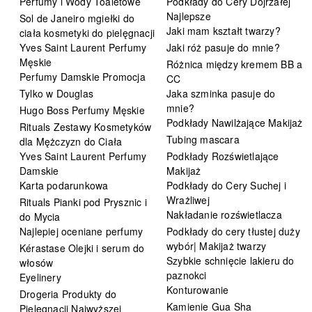
Perfumy i Wody Toaletowe
Podkłady do Cery Dojrzałej
Najlepsze
Sol de Janeiro mgiełki do
Jaki mam kształt twarzy?
ciała kosmetyki do pielęgnacji
Yves Saint Laurent Perfumy
Jaki róż pasuje do mnie?
Męskie
Różnica między kremem BB a
Perfumy Damskie Promocja
CC
Tylko w Douglas
Jaka szminka pasuje do
mnie?
Hugo Boss Perfumy Męskie
Podkłady Nawilżające Makijaż
Rituals Zestawy Kosmetyków
Tubing mascara
dla Mężczyzn do Ciała
Yves Saint Laurent Perfumy
Podkłady Rozświetlające
Damskie
Makijaż
Karta podarunkowa
Podkłady do Cery Suchej i
Wrażliwej
Rituals Pianki pod Prysznic i
Nakładanie rozświetlacza
do Mycia
Najlepiej oceniane perfumy
Podkłady do cery tłustej duży
wybór| Makijaż twarzy
Kérastase Olejki i serum do
Szybkie schnięcie lakieru do
włosów
paznokci
Eyelinery
Konturowanie
Drogeria Produkty do
Kamienie Gua Sha
Pielęgnacji Najwyższej