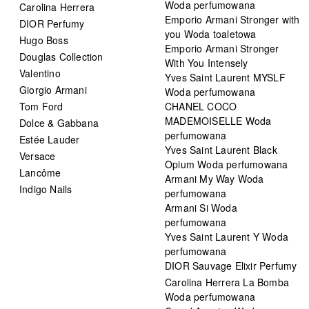
Woda perfumowana
Carolina Herrera
Emporio Armani Stronger with
DIOR Perfumy
you Woda toaletowa
Hugo Boss
Emporio Armani Stronger
Douglas Collection
With You Intensely
Valentino
Yves Saint Laurent MYSLF
Giorgio Armani
Woda perfumowana
Tom Ford
CHANEL COCO
MADEMOISELLE Woda
Dolce & Gabbana
perfumowana
Estée Lauder
Yves Saint Laurent Black
Versace
Opium Woda perfumowana
Lancôme
Armani My Way Woda
Indigo Nails
perfumowana
Armani Si Woda
perfumowana
Yves Saint Laurent Y Woda
perfumowana
DIOR Sauvage Elixir Perfumy
Carolina Herrera La Bomba
Woda perfumowana