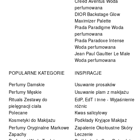
Creed Aventus Woda
perfumowana
DIOR Backstage Glow
Maximizer Palette
Prada Paradigme Woda
perfumowana
Prada Paradoxe Intense
Woda perfumowana
Jean Paul Gaultier Le Male
Woda perfumowana
POPULARNE KATEGORIE
INSPIRACJE
Perfumy Damskie
Usuwanie prosaków
Perfumy Męskie
Usuwanie plam z makijażu
Rituals Zestawy do
EdP, EdT i inne - Wyjaśnienie
pielęgnacji ciała
różnic
Polecane
Kwas salicylowy
Kosmetyki do Makijażu
Podkłady Kryjące Makijaż
Perfumy Oryginalne Markowe
Zapalenie Okołoustne Skóry
Zapachy
Leczenie