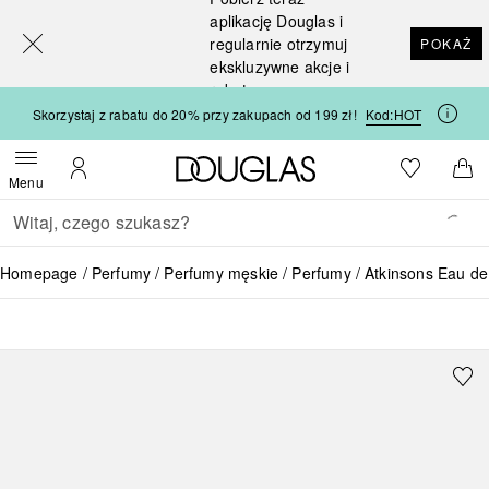
[navigation.slideout.screenreader]
aplikację Douglas i
regularnie otrzymuj
POKAŻ
ekskluzywne akcje i
rabaty
Skorzystaj z rabatu do 20% przy zakupach od 199 zł!
Kod:
HOT
Strona główna Douglas
Do listy ży
Otwórz menu
Moje konto
Do 
Menu
Wracać
Wykonaj wyszukiwanie
Homepage
Perfumy
Perfumy męskie
Perfumy
Atkinsons Eau 