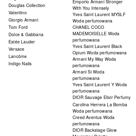
Emporio Armani Stronger
Douglas Collection
With You Intensely
Valentino
Yves Saint Laurent MYSLF
Giorgio Armani
Woda perfumowana
Tom Ford
CHANEL COCO
MADEMOISELLE Woda
Dolce & Gabbana
perfumowana
Estée Lauder
Yves Saint Laurent Black
Versace
Opium Woda perfumowana
Lancôme
Armani My Way Woda
Indigo Nails
perfumowana
Armani Si Woda
perfumowana
Yves Saint Laurent Y Woda
perfumowana
DIOR Sauvage Elixir Perfumy
Carolina Herrera La Bomba
Woda perfumowana
Creed Aventus Woda
perfumowana
DIOR Backstage Glow