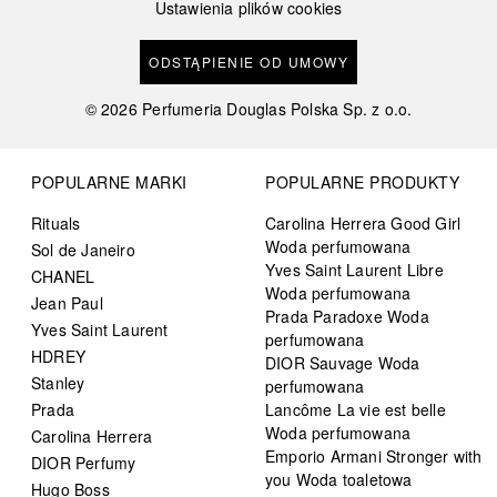
Ustawienia plików cookies
ODSTĄPIENIE OD UMOWY
©
2026
Perfumeria Douglas Polska Sp. z o.o.
POPULARNE MARKI
POPULARNE PRODUKTY
Rituals
Carolina Herrera Good Girl
Woda perfumowana
Sol de Janeiro
Yves Saint Laurent Libre
CHANEL
Woda perfumowana
Jean Paul
Prada Paradoxe Woda
Yves Saint Laurent
perfumowana
HDREY
DIOR Sauvage Woda
Stanley
perfumowana
Prada
Lancôme La vie est belle
Woda perfumowana
Carolina Herrera
Emporio Armani Stronger with
DIOR Perfumy
you Woda toaletowa
Hugo Boss