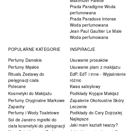
Maximizer Palette
Prada Paradigme Woda
perfumowana
Prada Paradoxe Intense
Woda perfumowana
Jean Paul Gaultier Le Male
Woda perfumowana
POPULARNE KATEGORIE
INSPIRACJE
Perfumy Damskie
Usuwanie prosaków
Perfumy Męskie
Usuwanie plam z makijażu
Rituals Zestawy do
EdP, EdT i inne - Wyjaśnienie
pielęgnacji ciała
różnic
Polecane
Kwas salicylowy
Kosmetyki do Makijażu
Podkłady Kryjące Makijaż
Perfumy Oryginalne Markowe
Zapalenie Okołoustne Skóry
Zapachy
Leczenie
Perfumy i Wody Toaletowe
Podkłady do Cery Dojrzałej
Najlepsze
Sol de Janeiro mgiełki do
Jaki mam kształt twarzy?
ciała kosmetyki do pielęgnacji