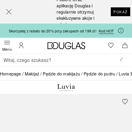
[navigation.slideout.screenreader]
aplikację Douglas i
regularnie otrzymuj
POKAŻ
ekskluzywne akcje i
rabaty
Skorzystaj z rabatu do 20% przy zakupach od 199 zł!
Kod:
HOT
Strona główna Douglas
Do listy ży
Otwórz menu
Moje konto
Do 
Menu
Wracać
Wykonaj wyszukiwanie
Homepage
Makijaż
Pędzle do makijażu
Pędzle do pudru
Luvia 