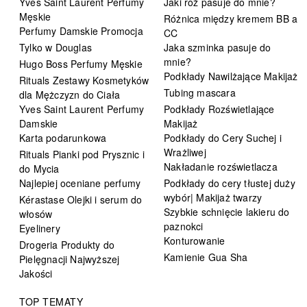
Yves Saint Laurent Perfumy
Jaki róż pasuje do mnie?
Męskie
Różnica między kremem BB a
Perfumy Damskie Promocja
CC
Tylko w Douglas
Jaka szminka pasuje do
mnie?
Hugo Boss Perfumy Męskie
Podkłady Nawilżające Makijaż
Rituals Zestawy Kosmetyków
Tubing mascara
dla Mężczyzn do Ciała
Yves Saint Laurent Perfumy
Podkłady Rozświetlające
Damskie
Makijaż
Karta podarunkowa
Podkłady do Cery Suchej i
Wrażliwej
Rituals Pianki pod Prysznic i
Nakładanie rozświetlacza
do Mycia
Najlepiej oceniane perfumy
Podkłady do cery tłustej duży
wybór| Makijaż twarzy
Kérastase Olejki i serum do
Szybkie schnięcie lakieru do
włosów
paznokci
Eyelinery
Konturowanie
Drogeria Produkty do
Kamienie Gua Sha
Pielęgnacji Najwyższej
Jakości
TOP TEMATY