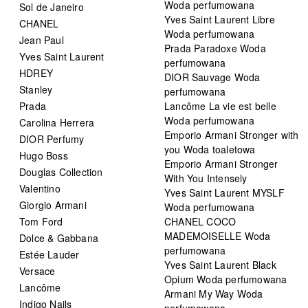
Woda perfumowana
Sol de Janeiro
Yves Saint Laurent Libre
CHANEL
Woda perfumowana
Jean Paul
Prada Paradoxe Woda
Yves Saint Laurent
perfumowana
HDREY
DIOR Sauvage Woda
Stanley
perfumowana
Prada
Lancôme La vie est belle
Woda perfumowana
Carolina Herrera
Emporio Armani Stronger with
DIOR Perfumy
you Woda toaletowa
Hugo Boss
Emporio Armani Stronger
Douglas Collection
With You Intensely
Valentino
Yves Saint Laurent MYSLF
Giorgio Armani
Woda perfumowana
Tom Ford
CHANEL COCO
MADEMOISELLE Woda
Dolce & Gabbana
perfumowana
Estée Lauder
Yves Saint Laurent Black
Versace
Opium Woda perfumowana
Lancôme
Armani My Way Woda
Indigo Nails
perfumowana