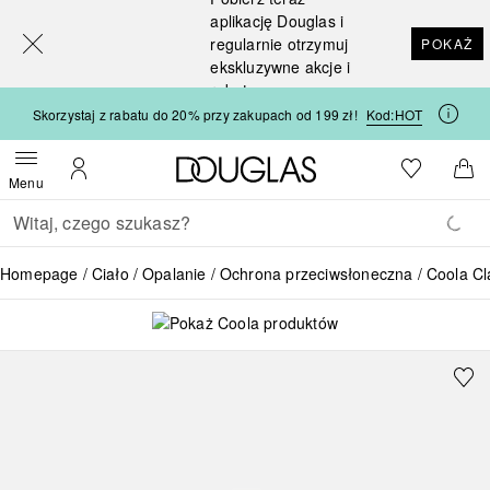
[navigation.slideout.screenreader]
aplikację Douglas i
regularnie otrzymuj
POKAŻ
ekskluzywne akcje i
rabaty
Skorzystaj z rabatu do 20% przy zakupach od 199 zł!
Kod:
HOT
Strona główna Douglas
Do listy ży
Otwórz menu
Moje konto
Do 
Menu
Wracać
Wykonaj wyszukiwanie
Homepage
Ciało
Opalanie
Ochrona przeciwsłoneczna
Coola Cl