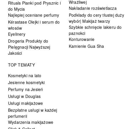
Wrażliwej
Rituals Pianki pod Prysznic i
Nakładanie rozświetlacza
do Mycia
Najlepiej oceniane perfumy
Podkłady do cery tłustej duży
wybór| Makijaż twarzy
Kérastase Olejki i serum do
Szybkie schnięcie lakieru do
włosów
paznokci
Eyelinery
Konturowanie
Drogeria Produkty do
Kamienie Gua Sha
Pielęgnacji Najwyższej
Jakości
TOP TEMATY
Kosmetyki na lato
Jesienne kosmetyki
Perfumy na Jesień
Usługi w Douglas
Usługi makijażowe
Bezpłatne usługi w każdej
perfumerii
Wydarzenia makijażowe
Click & Collect