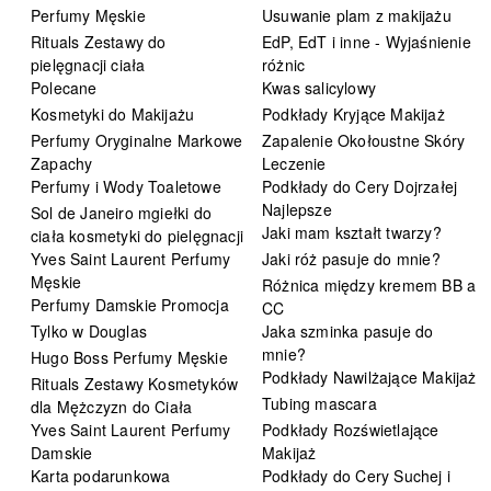
Perfumy Męskie
Usuwanie plam z makijażu
Rituals Zestawy do
EdP, EdT i inne - Wyjaśnienie
pielęgnacji ciała
różnic
Polecane
Kwas salicylowy
Kosmetyki do Makijażu
Podkłady Kryjące Makijaż
Perfumy Oryginalne Markowe
Zapalenie Okołoustne Skóry
Zapachy
Leczenie
Perfumy i Wody Toaletowe
Podkłady do Cery Dojrzałej
Najlepsze
Sol de Janeiro mgiełki do
Jaki mam kształt twarzy?
ciała kosmetyki do pielęgnacji
Yves Saint Laurent Perfumy
Jaki róż pasuje do mnie?
Męskie
Różnica między kremem BB a
Perfumy Damskie Promocja
CC
Tylko w Douglas
Jaka szminka pasuje do
mnie?
Hugo Boss Perfumy Męskie
Podkłady Nawilżające Makijaż
Rituals Zestawy Kosmetyków
Tubing mascara
dla Mężczyzn do Ciała
Yves Saint Laurent Perfumy
Podkłady Rozświetlające
Damskie
Makijaż
Karta podarunkowa
Podkłady do Cery Suchej i