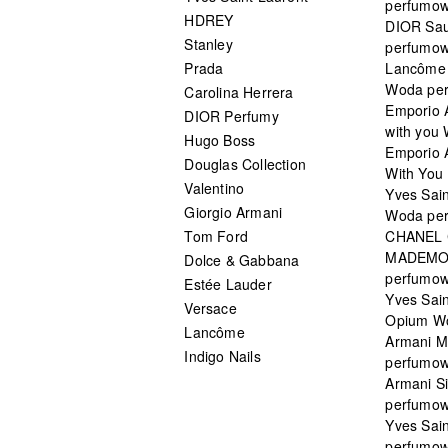
perfumo
HDREY
DIOR Sa
Stanley
perfumo
Prada
Lancôme L
Woda pe
Carolina Herrera
Emporio 
DIOR Perfumy
with you
Hugo Boss
Emporio 
Douglas Collection
With You 
Valentino
Yves Sai
Giorgio Armani
Woda pe
Tom Ford
CHANEL
MADEMO
Dolce & Gabbana
perfumo
Estée Lauder
Yves Sain
Versace
Opium W
Lancôme
Armani 
Indigo Nails
perfumo
Armani S
perfumo
Yves Sai
perfumo