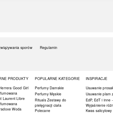
związywania sporów
Regulamin
RNE PRODUKTY
POPULARNE KATEGORIE
INSPIRACJE
Herrera Good Girl
Perfumy Damskie
Usuwanie prosa
rfumowana
Perfumy Męskie
Usuwanie plam z
t Laurent Libre
Rituals Zestawy do
EdP, EdT i inne -
rfumowana
pielęgnacji ciała
Wyjaśnienie różn
radoxe Woda
Polecane
Kwas salicylowy