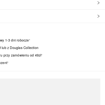
wy 1-3 dni robocze¹
lub z Douglas Collection
ru przy zamówieniu od 49zł¹
ezent¹