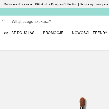
Darmowa dostawa od 199 zł lub z Douglas Collection | Bezpłatny zwrot przez 
Wracać
Wykonaj wyszukiwanie
25 LAT DOUGLAS
PROMOCJE
NOWOŚCI I TRENDY
Otwórz menu NOWOŚC