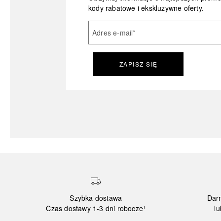
kody rabatowe i ekskluzywne oferty.
Adres e-mail
*
ZAPISZ SIĘ
Szybka dostawa
Dar
Czas dostawy 1-3 dni robocze¹
lu