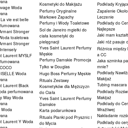
wana
Kosmetyki do Makijażu
Podkłady Kryjąc
uvage Woda
Perfumy Oryginalne
Zapalenie Około
wana
Markowe Zapachy
Leczenie
a vie est belle
Perfumy i Wody Toaletowe
Podkłady do Cer
rfumowana
Najlepsze
Sol de Janeiro mgiełki do
Armani Stronger
Jaki mam kształ
ciała kosmetyki do
 Woda toaletowa
pielęgnacji
Jaki róż pasuje
Armani Stronger
Yves Saint Laurent Perfumy
Różnica między
Intensely
Męskie
a CC
nt Laurent MYSLF
Perfumy Damskie Promocja
Jaka szminka pa
rfumowana
Tylko w Douglas
mnie?
 COCO
Podkłady Nawilż
ISELLE Woda
Hugo Boss Perfumy Męskie
Makijaż
wana
Rituals Zestawy
Tubing mascara
t Laurent Black
Kosmetyków dla Mężczyzn
oda perfumowana
Podkłady Rozświ
do Ciała
My Way Woda
Makijaż
Yves Saint Laurent Perfumy
wana
Podkłady do Cer
Damskie
i Woda
Wrażliwej
Karta podarunkowa
wana
Nakładanie rozś
Rituals Pianki pod Prysznic i
nt Laurent Y Woda
Podkłady do cery
do Mycia
wana