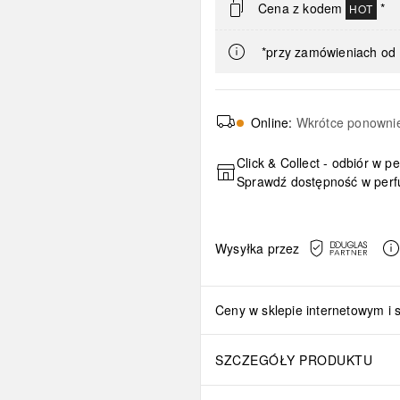
Cena z kodem
*
HOT
*przy zamówieniach od 
Online
:
Wkrótce ponowni
Click & Collect - odbiór w p
Sprawdź dostępność w perf
Wysyłka przez
Ceny w sklepie internetowym i 
SZCZEGÓŁY PRODUKTU