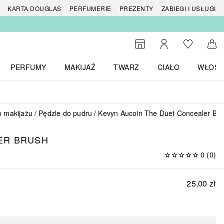
 produktów
KARTA DOUGLAS
PERFUMERIE
PREZENTY
ZABIEGI I USŁUGI
Do listy ży
Do wyszukiwarki
Moje konto
Do 
PERFUMY
MAKIJAŻ
TWARZ
CIAŁO
WŁOSY
menu MARKI
Otwórz menu Perfumy
Otwórz menu Makijaż
Otwórz menu Twarz
Otwórz menu Ciało
Otwórz
o makijażu
Pędzle do pudru
Kevyn Aucoin The Duet Concealer Br
ER BRUSH
0
(
0
)
25,00 zł