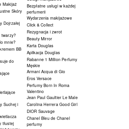
e Makijaż
Bezpłatne usługi w każdej
ustne Skóry
perfumerii
Wydarzenia makijażowe
y Dojrzałej
Click & Collect
Rezygnacja i zwrot
t twarzy?
Beauty Mirror
 do mnie?
Karta Douglas
 kremem BB
Aplikacja Douglas
Rabanne 1 Million Perfumy
suje do
Męskie
Armani Acqua di Gio
ające
Eros Versace
Perfumy Born In Roma
Valentino
etlające
Jean Paul Gaultier Le Male
y Suchej i
Carolina Herrera Good Girl
DIOR Sauvage
wietlacza
Chanel Bleu de Chanel
 tłustej
perfumy