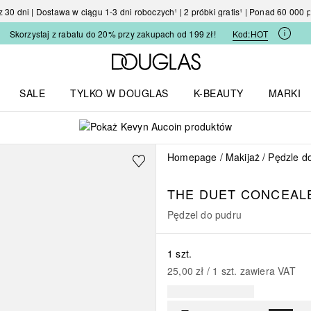
30 dni | Dostawa w ciągu 1-3 dni roboczych¹ | 2 próbki gratis¹ | Ponad 60 000
Skorzystaj z rabatu do 20% przy zakupach od 199 zł!
Kod:
HOT
Strona główna Douglas
SALE
TYLKO W DOUGLAS
K-BEAUTY
MARKI
I I TRENDY
Otwórz menu TYLKO W DOUGLAS
Otwórz menu K-BEAUTY
Otwórz 
Homepage
Makijaż
Pędzle d
THE DUET CONCEAL
Pędzel do pudru
1 szt.
25,00 zł
 / 
1
szt.
zawiera VAT