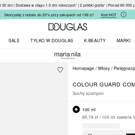
30 dni | Dostawa w ciągu 1-3 dni roboczych¹ | 2 próbki gratis¹ | Ponad 60 000
Skorzystaj z rabatu do 20% przy zakupach od 199 zł!
Kod:
HOT
Strona główna Douglas
SALE
TYLKO W DOUGLAS
K-BEAUTY
MARKI
I I TRENDY
Otwórz menu TYLKO W DOUGLAS
Otwórz menu K-BEAUTY
Otwórz 
Homepage
Włosy
Pielęgnacj
COLOUR GUARD CO
Suchy szampon
100 ml
85,79 zł
 / 
100
ml
zawiera 