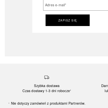
Adres e-mail
*
ZAPISZ SIĘ
Szybka dostawa
Dar
Czas dostawy 1-3 dni robocze¹
lu
Nie dotyczy zamówień z produktami Partnerów.
¹