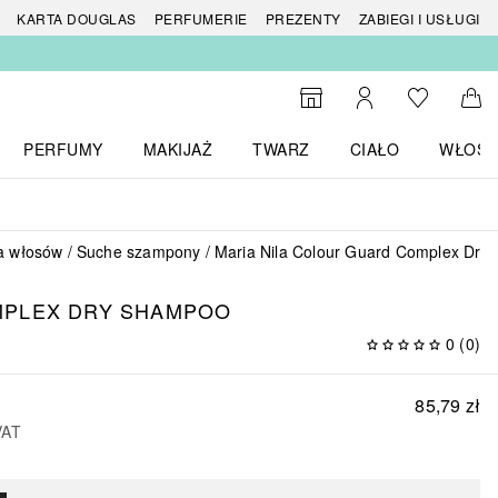
 produktów
KARTA DOUGLAS
PERFUMERIE
PREZENTY
ZABIEGI I USŁUGI
Do listy ży
Do wyszukiwarki
Moje konto
Do 
PERFUMY
MAKIJAŻ
TWARZ
CIAŁO
WŁOSY
menu MARKI
Otwórz menu Perfumy
Otwórz menu Makijaż
Otwórz menu Twarz
Otwórz menu Ciało
Otwórz
a włosów
Suche szampony
Maria Nila Colour Guard Complex Dr
MPLEX
DRY SHAMPOO
0
(
0
)
85,79 zł
VAT