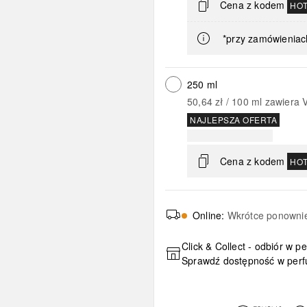
Cena z kodem
HO
*przy zamówieniac
250 ml
50,64 zł
 / 
100
ml
zawiera 
NAJLEPSZA OFERTA
Cena z kodem
HO
Online
:
Wkrótce ponowni
Click & Collect - odbiór w p
Sprawdź dostępność w perf