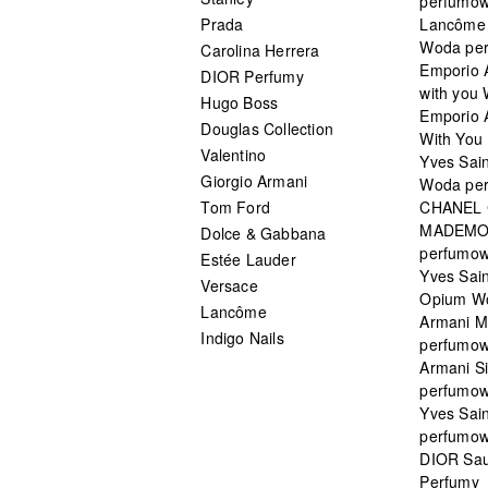
perfumo
Prada
Lancôme L
Woda pe
Carolina Herrera
Emporio 
DIOR Perfumy
with you
Hugo Boss
Emporio 
Douglas Collection
With You 
Valentino
Yves Sai
Giorgio Armani
Woda pe
Tom Ford
CHANEL
MADEMO
Dolce & Gabbana
perfumo
Estée Lauder
Yves Sain
Versace
Opium W
Lancôme
Armani 
Indigo Nails
perfumo
Armani S
perfumo
Yves Sai
perfumo
DIOR Sau
Perfumy