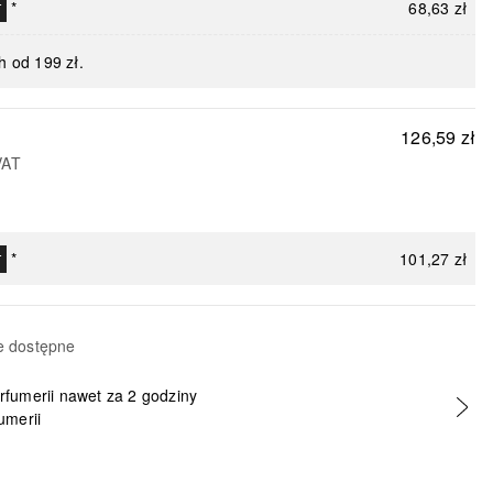
*
68,63 zł
T
h od 199 zł.
126,59 zł
VAT
*
101,27 zł
T
e dostępne
erfumerii nawet za 2 godziny
umerii