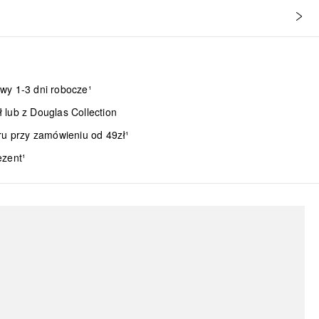
wy 1-3 dni robocze¹
lub z Douglas Collection
ru przy zamówieniu od 49zł¹
ezent¹