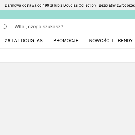
Darmowa dostawa od 199 zł lub z Douglas Collection | Bezpłatny zwrot przez 
Wracać
Wykonaj wyszukiwanie
25 LAT DOUGLAS
PROMOCJE
NOWOŚCI I TRENDY
Otwórz menu NOWOŚC