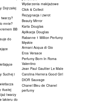
Wydarzenia makijażowe
y Dojrzałej
Click & Collect
Rezygnacja i zwrot
t twarzy?
Beauty Mirror
 do mnie?
Karta Douglas
 kremem BB
Aplikacja Douglas
Rabanne 1 Million Perfumy
suje do
Męskie
Armani Acqua di Gio
ające
Eros Versace
Perfumy Born In Roma
Valentino
etlające
Jean Paul Gaultier Le Male
y Suchej i
Carolina Herrera Good Girl
DIOR Sauvage
wietlacza
Chanel Bleu de Chanel
 tłustej
perfumy
ijaż twarzy
e lakieru do