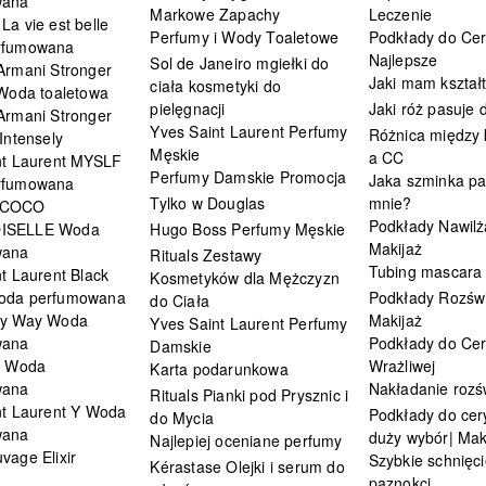
wana
Markowe Zapachy
Leczenie
a vie est belle
Perfumy i Wody Toaletowe
Podkłady do Cer
rfumowana
Najlepsze
Sol de Janeiro mgiełki do
Armani Stronger
Jaki mam kształ
ciała kosmetyki do
 Woda toaletowa
pielęgnacji
Jaki róż pasuje
Armani Stronger
Yves Saint Laurent Perfumy
Różnica między
Intensely
Męskie
a CC
nt Laurent MYSLF
Perfumy Damskie Promocja
Jaka szminka pa
rfumowana
Tylko w Douglas
mnie?
 COCO
Podkłady Nawilż
ISELLE Woda
Hugo Boss Perfumy Męskie
Makijaż
wana
Rituals Zestawy
Tubing mascara
t Laurent Black
Kosmetyków dla Mężczyzn
oda perfumowana
Podkłady Rozświ
do Ciała
My Way Woda
Makijaż
Yves Saint Laurent Perfumy
wana
Podkłady do Cer
Damskie
i Woda
Wrażliwej
Karta podarunkowa
wana
Nakładanie rozś
Rituals Pianki pod Prysznic i
nt Laurent Y Woda
Podkłady do cery
do Mycia
wana
duży wybór| Mak
Najlepiej oceniane perfumy
vage Elixir
Szybkie schnięci
Kérastase Olejki i serum do
paznokci