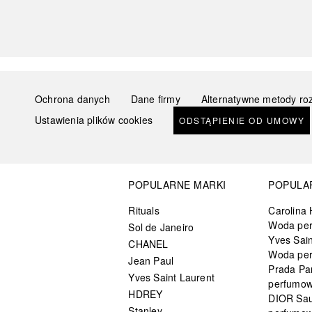
Ochrona danych
Dane firmy
Alternatywne metody ro
Ustawienia plików cookies
ODSTĄPIENIE OD UMOWY
POPULARNE MARKI
POPULA
Rituals
Carolina 
Woda pe
Sol de Janeiro
Yves Sain
CHANEL
Woda pe
Jean Paul
Prada Pa
Yves Saint Laurent
perfumo
HDREY
DIOR Sa
Stanley