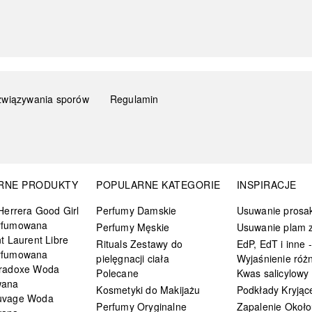
związywania sporów
Regulamin
RNE PRODUKTY
POPULARNE KATEGORIE
INSPIRACJE
Herrera Good Girl
Perfumy Damskie
Usuwanie prosa
rfumowana
Perfumy Męskie
Usuwanie plam z
t Laurent Libre
Rituals Zestawy do
EdP, EdT i inne -
rfumowana
pielęgnacji ciała
Wyjaśnienie różn
radoxe Woda
Polecane
Kwas salicylowy
wana
Kosmetyki do Makijażu
Podkłady Kryjąc
uvage Woda
Perfumy Oryginalne
Zapalenie Około