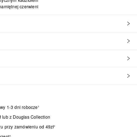
stycznym kadzidłem
namiętnej czerwieni
wy 1-3 dni robocze¹
lub z Douglas Collection
ru przy zamówieniu od 49zł¹
ezent¹