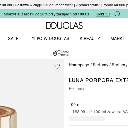
30 dni | Dostawa w ciągu 1-3 dni roboczych¹ | 2 próbki gratis¹ | Ponad 60 000
Skorzystaj z rabatu do 20% przy zakupach od 199 zł!
Kod:
HOT
Strona główna Douglas
SALE
TYLKO W DOUGLAS
K-BEAUTY
MARKI
I I TRENDY
Otwórz menu TYLKO W DOUGLAS
Otwórz menu K-BEAUTY
Otwórz 
Homepage
Perfumy
Perfumy
LUNA
PORPORA EXT
Perfumy
100 ml
1 183,09 zł
 / 
100
ml
zawiera V