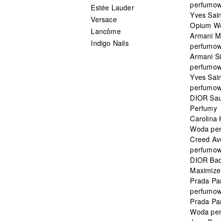
perfumo
Estée Lauder
Yves Sain
Versace
Opium W
Lancôme
Armani 
Indigo Nails
perfumo
Armani S
perfumo
Yves Sai
perfumo
DIOR Sau
Perfumy
Carolina
Woda pe
Creed Av
perfumo
DIOR Bac
Maximizer
Prada Pa
perfumo
Prada Pa
Woda pe