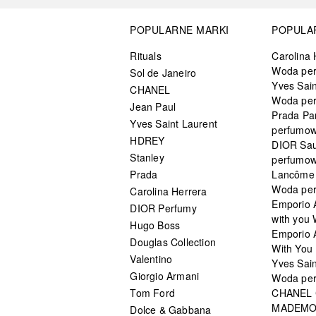
POPULARNE MARKI
POPULA
Rituals
Carolina 
Woda pe
Sol de Janeiro
Yves Sain
CHANEL
Woda pe
Jean Paul
Prada Pa
Yves Saint Laurent
perfumo
HDREY
DIOR Sa
Stanley
perfumo
Prada
Lancôme L
Woda pe
Carolina Herrera
Emporio 
DIOR Perfumy
with you
Hugo Boss
Emporio 
Douglas Collection
With You 
Valentino
Yves Sai
Giorgio Armani
Woda pe
Tom Ford
CHANEL
MADEMO
Dolce & Gabbana