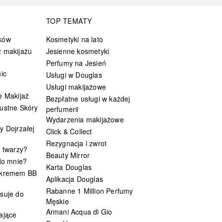
TOP TEMATY
ków
Kosmetyki na lato
 makijażu
Jesienne kosmetyki
Perfumy na Jesień
ic
Usługi w Douglas
Usługi makijażowe
e Makijaż
Bezpłatne usługi w każdej
ustne Skóry
perfumerii
Wydarzenia makijażowe
y Dojrzałej
Click & Collect
Rezygnacja i zwrot
t twarzy?
Beauty Mirror
 do mnie?
Karta Douglas
 kremem BB
Aplikacja Douglas
Rabanne 1 Million Perfumy
suje do
Męskie
Armani Acqua di Gio
ające