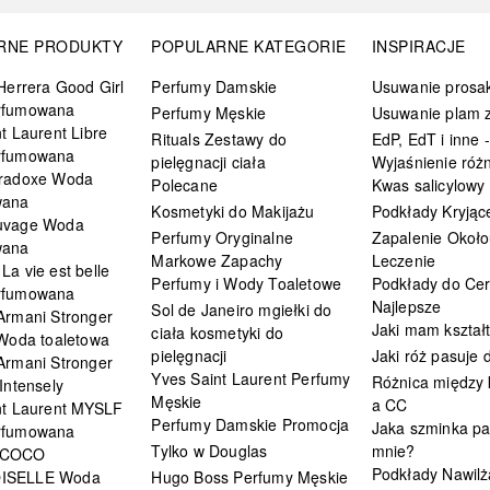
RNE PRODUKTY
POPULARNE KATEGORIE
INSPIRACJE
Herrera Good Girl
Perfumy Damskie
Usuwanie prosa
rfumowana
Perfumy Męskie
Usuwanie plam z
t Laurent Libre
Rituals Zestawy do
EdP, EdT i inne -
rfumowana
pielęgnacji ciała
Wyjaśnienie różn
radoxe Woda
Polecane
Kwas salicylowy
wana
Kosmetyki do Makijażu
Podkłady Kryjąc
uvage Woda
Perfumy Oryginalne
Zapalenie Około
wana
Markowe Zapachy
Leczenie
a vie est belle
Perfumy i Wody Toaletowe
Podkłady do Cer
rfumowana
Najlepsze
Sol de Janeiro mgiełki do
Armani Stronger
Jaki mam kształ
ciała kosmetyki do
 Woda toaletowa
pielęgnacji
Jaki róż pasuje
Armani Stronger
Yves Saint Laurent Perfumy
Różnica między
Intensely
Męskie
a CC
nt Laurent MYSLF
Perfumy Damskie Promocja
Jaka szminka pa
rfumowana
Tylko w Douglas
mnie?
 COCO
Podkłady Nawilż
ISELLE Woda
Hugo Boss Perfumy Męskie