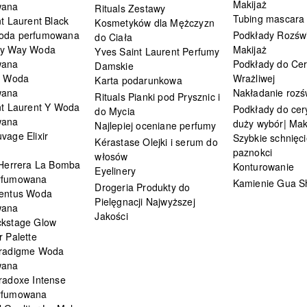
Makijaż
wana
Rituals Zestawy
Tubing mascara
t Laurent Black
Kosmetyków dla Mężczyzn
oda perfumowana
Podkłady Rozświ
do Ciała
My Way Woda
Makijaż
Yves Saint Laurent Perfumy
wana
Podkłady do Cer
Damskie
i Woda
Wrażliwej
Karta podarunkowa
wana
Nakładanie rozś
Rituals Pianki pod Prysznic i
nt Laurent Y Woda
Podkłady do cery
do Mycia
wana
duży wybór| Mak
Najlepiej oceniane perfumy
vage Elixir
Szybkie schnięci
Kérastase Olejki i serum do
paznokci
włosów
 Herrera La Bomba
Konturowanie
Eyelinery
rfumowana
Kamienie Gua S
Drogeria Produkty do
entus Woda
Pielęgnacji Najwyższej
wana
Jakości
kstage Glow
 Palette
radigme Woda
wana
radoxe Intense
rfumowana