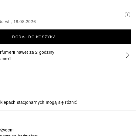
do wt., 18.08.2026
DODAJ DO KOSZYKA
erfumerii nawet za 2 godziny
umerii
sklepach stacjonarnych mogą się różnić
iężycem