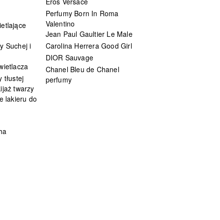
Eros Versace
Perfumy Born In Roma
Valentino
etlające
Jean Paul Gaultier Le Male
y Suchej i
Carolina Herrera Good Girl
DIOR Sauvage
wietlacza
Chanel Bleu de Chanel
 tłustej
perfumy
ijaż twarzy
e lakieru do
ha