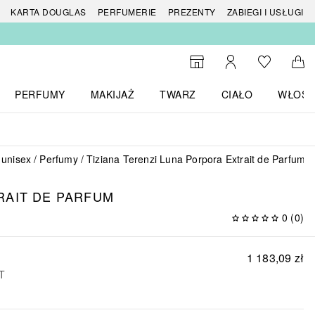
 produktów
KARTA DOUGLAS
PERFUMERIE
PREZENTY
ZABIEGI I USŁUGI
Do listy ży
Do wyszukiwarki
Moje konto
Do 
PERFUMY
MAKIJAŻ
TWARZ
CIAŁO
WŁOSY
menu MARKI
Otwórz menu Perfumy
Otwórz menu Makijaż
Otwórz menu Twarz
Otwórz menu Ciało
Otwórz
 unisex
Perfumy
Tiziana Terenzi Luna Porpora Extrait de Parfum
RAIT DE PARFUM
0
(
0
)
1 183,09 zł
AT