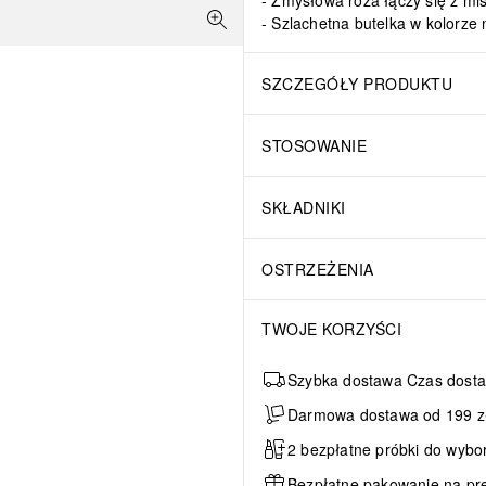
Zmysłowa róża łączy się z mi
Szlachetna butelka w kolorze 
SZCZEGÓŁY PRODUKTU
STOSOWANIE
SKŁADNIKI
OSTRZEŻENIA
TWOJE KORZYŚCI
Szybka dostawa Czas dosta
Darmowa dostawa od 199 zł 
2 bezpłatne próbki do wybo
Bezpłatne pakowanie na pr