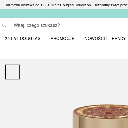
Darmowa dostawa od 199 zł lub z Douglas Collection | Bezpłatny zwrot przez 
Wracać
Wykonaj wyszukiwanie
25 LAT DOUGLAS
PROMOCJE
NOWOŚCI I TRENDY
Otwórz menu NOWOŚC