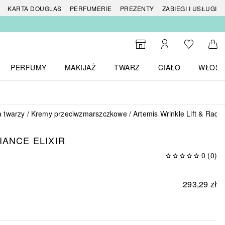
 produktów
KARTA DOUGLAS
PERFUMERIE
PREZENTY
ZABIEGI I USŁUGI
Do listy ży
Do wyszukiwarki
Moje konto
Do 
PERFUMY
MAKIJAŻ
TWARZ
CIAŁO
WŁOSY
menu MARKI
Otwórz menu Perfumy
Otwórz menu Makijaż
Otwórz menu Twarz
Otwórz menu Ciało
Otwórz
a twarzy
Kremy przeciwzmarszczkowe
Artemis Wrinkle Lift & Radia
IANCE ELIXIR
0
(
0
)
293,29 zł