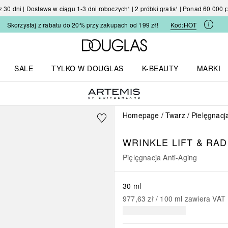
30 dni | Dostawa w ciągu 1-3 dni roboczych¹ | 2 próbki gratis¹ | Ponad 60 000
Skorzystaj z rabatu do 20% przy zakupach od 199 zł!
Kod:
HOT
Strona główna Douglas
SALE
TYLKO W DOUGLAS
K-BEAUTY
MARKI
I I TRENDY
Otwórz menu TYLKO W DOUGLAS
Otwórz menu K-BEAUTY
Otwórz 
Homepage
Twarz
Pielęgnacj
WRINKLE LIFT & RAD
Pięlęgnacja Anti-Aging
30 ml
977,63 zł
 / 
100
ml
zawiera VAT