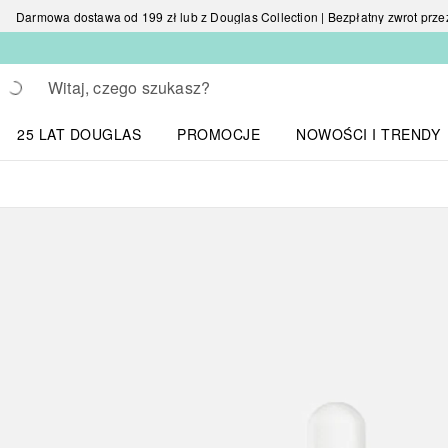
Darmowa dostawa od 199 zł lub z Douglas Collection | Bezpłatny zwrot przez 
Wracać
Wykonaj wyszukiwanie
25 LAT DOUGLAS
PROMOCJE
NOWOŚCI I TRENDY
Otwórz menu NOWOŚC