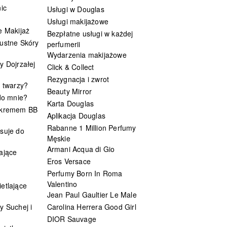
ic
Usługi w Douglas
Usługi makijażowe
e Makijaż
Bezpłatne usługi w każdej
ustne Skóry
perfumerii
Wydarzenia makijażowe
y Dojrzałej
Click & Collect
Rezygnacja i zwrot
t twarzy?
Beauty Mirror
 do mnie?
Karta Douglas
 kremem BB
Aplikacja Douglas
Rabanne 1 Million Perfumy
suje do
Męskie
Armani Acqua di Gio
ające
Eros Versace
Perfumy Born In Roma
Valentino
etlające
Jean Paul Gaultier Le Male
y Suchej i
Carolina Herrera Good Girl
DIOR Sauvage