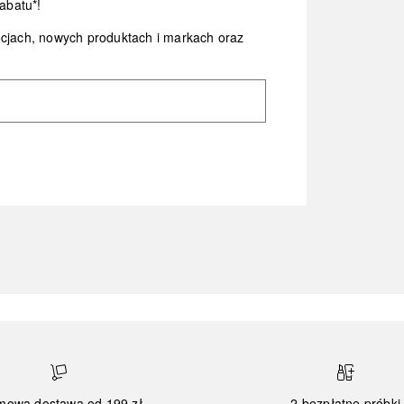
abatu*!
ocjach, nowych produktach i markach oraz
mowa dostawa od 199 zł
2 bezpłatne próbki