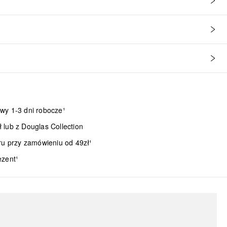
wy 1-3 dni robocze¹
lub z Douglas Collection
ru przy zamówieniu od 49zł¹
ezent¹