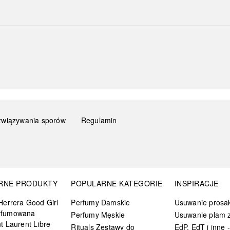
związywania sporów
Regulamin
RNE PRODUKTY
POPULARNE KATEGORIE
INSPIRACJE
Herrera Good Girl
Perfumy Damskie
Usuwanie prosa
rfumowana
Perfumy Męskie
Usuwanie plam z
t Laurent Libre
Rituals Zestawy do
EdP, EdT i inne -