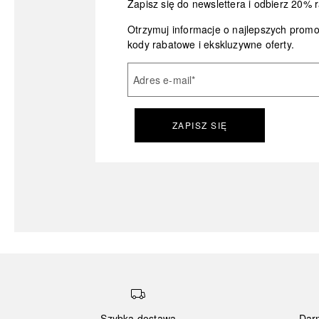
Zapisz się do newslettera i odbierz 20% r
Otrzymuj informacje o najlepszych prom
kody rabatowe i ekskluzywne oferty.
Adres e-mail
*
ZAPISZ SIĘ
Szybka dostawa
Dar