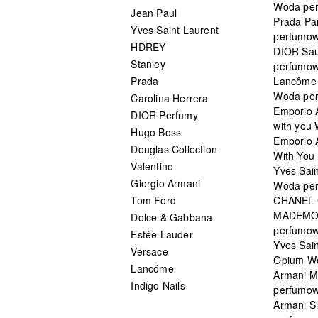
Woda pe
Jean Paul
Prada Pa
Yves Saint Laurent
perfumo
HDREY
DIOR Sa
Stanley
perfumo
Prada
Lancôme L
Woda pe
Carolina Herrera
Emporio 
DIOR Perfumy
with you
Hugo Boss
Emporio 
Douglas Collection
With You 
Valentino
Yves Sai
Giorgio Armani
Woda pe
Tom Ford
CHANEL
MADEMO
Dolce & Gabbana
perfumo
Estée Lauder
Yves Sain
Versace
Opium W
Lancôme
Armani 
Indigo Nails
perfumo
Armani S