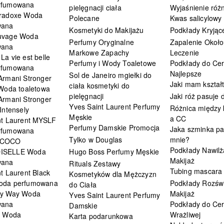
rfumowana
pielęgnacji ciała
Wyjaśnienie różn
radoxe Woda
Polecane
Kwas salicylowy
wana
Kosmetyki do Makijażu
Podkłady Kryjąc
uvage Woda
Perfumy Oryginalne
Zapalenie Około
wana
Markowe Zapachy
Leczenie
a vie est belle
Perfumy i Wody Toaletowe
Podkłady do Cer
rfumowana
Najlepsze
Sol de Janeiro mgiełki do
Armani Stronger
Jaki mam kształ
ciała kosmetyki do
 Woda toaletowa
pielęgnacji
Jaki róż pasuje
Armani Stronger
Yves Saint Laurent Perfumy
Różnica między
Intensely
Męskie
a CC
nt Laurent MYSLF
Perfumy Damskie Promocja
Jaka szminka pa
rfumowana
Tylko w Douglas
mnie?
 COCO
Podkłady Nawilż
ISELLE Woda
Hugo Boss Perfumy Męskie
Makijaż
wana
Rituals Zestawy
Tubing mascara
t Laurent Black
Kosmetyków dla Mężczyzn
oda perfumowana
Podkłady Rozświ
do Ciała
My Way Woda
Makijaż
Yves Saint Laurent Perfumy
wana
Podkłady do Cer
Damskie
i Woda
Wrażliwej
Karta podarunkowa