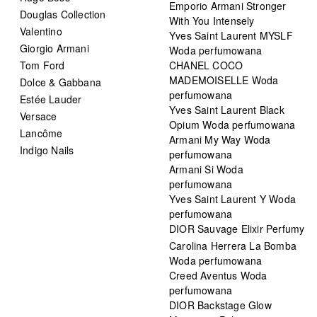
Emporio Armani Stronger
Douglas Collection
With You Intensely
Valentino
Yves Saint Laurent MYSLF
Giorgio Armani
Woda perfumowana
Tom Ford
CHANEL COCO
MADEMOISELLE Woda
Dolce & Gabbana
perfumowana
Estée Lauder
Yves Saint Laurent Black
Versace
Opium Woda perfumowana
Lancôme
Armani My Way Woda
Indigo Nails
perfumowana
Armani Si Woda
perfumowana
Yves Saint Laurent Y Woda
perfumowana
DIOR Sauvage Elixir Perfumy
Carolina Herrera La Bomba
Woda perfumowana
Creed Aventus Woda
perfumowana
DIOR Backstage Glow