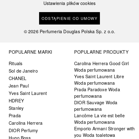
Ustawienia plików cookies
ODSTĄPIENIE OD UMOWY
©
2026
Perfumeria Douglas Polska Sp. z o.o.
POPULARNE MARKI
POPULARNE PRODUKTY
Rituals
Carolina Herrera Good Girl
Woda perfumowana
Sol de Janeiro
Yves Saint Laurent Libre
CHANEL
Woda perfumowana
Jean Paul
Prada Paradoxe Woda
Yves Saint Laurent
perfumowana
HDREY
DIOR Sauvage Woda
Stanley
perfumowana
Prada
Lancôme La vie est belle
Woda perfumowana
Carolina Herrera
Emporio Armani Stronger with
DIOR Perfumy
you Woda toaletowa
Hugo Boss