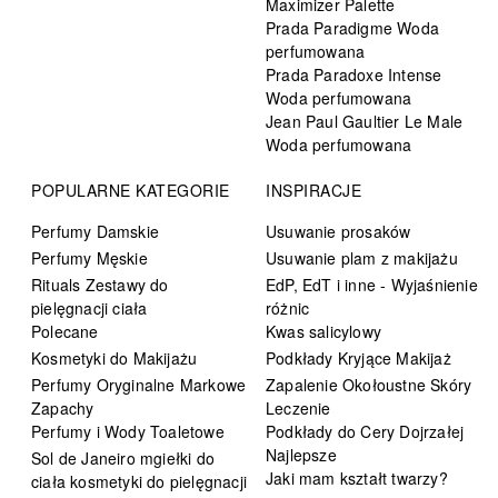
Maximizer Palette
Prada Paradigme Woda
perfumowana
Prada Paradoxe Intense
Woda perfumowana
Jean Paul Gaultier Le Male
Woda perfumowana
POPULARNE KATEGORIE
INSPIRACJE
Perfumy Damskie
Usuwanie prosaków
Perfumy Męskie
Usuwanie plam z makijażu
Rituals Zestawy do
EdP, EdT i inne - Wyjaśnienie
pielęgnacji ciała
różnic
Polecane
Kwas salicylowy
Kosmetyki do Makijażu
Podkłady Kryjące Makijaż
Perfumy Oryginalne Markowe
Zapalenie Okołoustne Skóry
Zapachy
Leczenie
Perfumy i Wody Toaletowe
Podkłady do Cery Dojrzałej
Najlepsze
Sol de Janeiro mgiełki do
Jaki mam kształt twarzy?
ciała kosmetyki do pielęgnacji