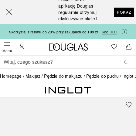
[navigation.slideout.screenreader]
aplikację Douglas i
regularnie otrzymuj
POKAŻ
ekskluzywne akcje i
rabaty
Skorzystaj z rabatu do 20% przy zakupach od 199 zł!
Kod:
HOT
Strona główna Douglas
Do listy ży
Otwórz menu
Moje konto
Do 
Menu
Wracać
Wykonaj wyszukiwanie
Homepage
Makijaż
Pędzle do makijażu
Pędzle do pudru
Inglot