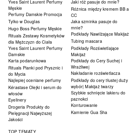
Yves Saint Laurent Perfumy
Jaki róż pasuje do mnie?
Męskie
Różnica między kremem BB a
Perfumy Damskie Promocja
CC
Tylko w Douglas
Jaka szminka pasuje do
mnie?
Hugo Boss Perfumy Męskie
Podkłady Nawilżające Makijaż
Rituals Zestawy Kosmetyków
Tubing mascara
dla Mężczyzn do Ciała
Yves Saint Laurent Perfumy
Podkłady Rozświetlające
Damskie
Makijaż
Karta podarunkowa
Podkłady do Cery Suchej i
Wrażliwej
Rituals Pianki pod Prysznic i
Nakładanie rozświetlacza
do Mycia
Najlepiej oceniane perfumy
Podkłady do cery tłustej duży
wybór| Makijaż twarzy
Kérastase Olejki i serum do
Szybkie schnięcie lakieru do
włosów
paznokci
Eyelinery
Konturowanie
Drogeria Produkty do
Kamienie Gua Sha
Pielęgnacji Najwyższej
Jakości
TOP TEMATY