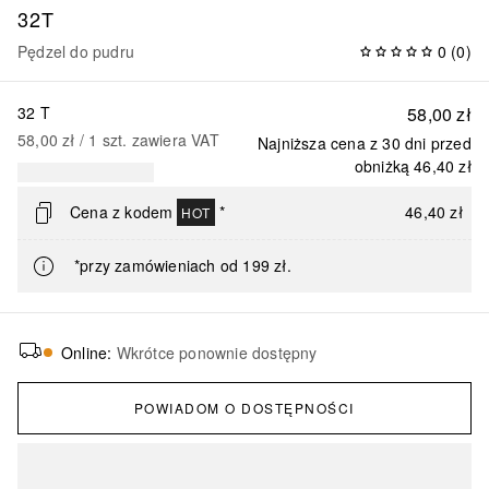
32T
Pędzel do pudru
0
(
0
)
32 T
58,00 zł
58,00 zł
 / 
1
szt.
zawiera VAT
Najniższa cena z 30 dni przed
obniżką
46,40 zł
Cena z kodem
*
46,40 zł
HOT
*przy zamówieniach od 199 zł.
Online
:
Wkrótce ponownie dostępny
POWIADOM O DOSTĘPNOŚCI