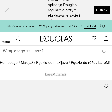
[navigation.slideout.screenreader]
aplikację Douglas i
regularnie otrzymuj
POKAŻ
ekskluzywne akcje i
rabaty
Skorzystaj z rabatu do 20% przy zakupach od 199 zł!
Kod:
HOT
Strona główna Douglas
Do listy ży
Otwórz menu
Moje konto
Do 
Menu
Wracać
Wykonaj wyszukiwanie
Homepage
Makijaż
Pędzle do makijażu
Pędzle do różu
bareMin