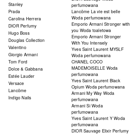
Stanley
perfumowana
Prada
Lancôme La vie est belle
Woda perfumowana
Carolina Herrera
Emporio Armani Stronger with
DIOR Perfumy
you Woda toaletowa
Hugo Boss
Emporio Armani Stronger
Douglas Collection
With You Intensely
Valentino
Yves Saint Laurent MYSLF
Giorgio Armani
Woda perfumowana
Tom Ford
CHANEL COCO
MADEMOISELLE Woda
Dolce & Gabbana
perfumowana
Estée Lauder
Yves Saint Laurent Black
Versace
Opium Woda perfumowana
Lancôme
Armani My Way Woda
Indigo Nails
perfumowana
Armani Si Woda
perfumowana
Yves Saint Laurent Y Woda
perfumowana
DIOR Sauvage Elixir Perfumy