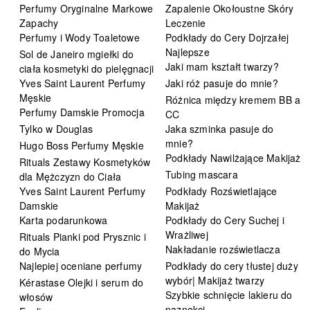
Perfumy Oryginalne Markowe
Zapalenie Okołoustne Skóry
Zapachy
Leczenie
Perfumy i Wody Toaletowe
Podkłady do Cery Dojrzałej
Najlepsze
Sol de Janeiro mgiełki do
Jaki mam kształt twarzy?
ciała kosmetyki do pielęgnacji
Yves Saint Laurent Perfumy
Jaki róż pasuje do mnie?
Męskie
Różnica między kremem BB a
Perfumy Damskie Promocja
CC
Tylko w Douglas
Jaka szminka pasuje do
mnie?
Hugo Boss Perfumy Męskie
Podkłady Nawilżające Makijaż
Rituals Zestawy Kosmetyków
Tubing mascara
dla Mężczyzn do Ciała
Yves Saint Laurent Perfumy
Podkłady Rozświetlające
Damskie
Makijaż
Karta podarunkowa
Podkłady do Cery Suchej i
Wrażliwej
Rituals Pianki pod Prysznic i
Nakładanie rozświetlacza
do Mycia
Najlepiej oceniane perfumy
Podkłady do cery tłustej duży
wybór| Makijaż twarzy
Kérastase Olejki i serum do
Szybkie schnięcie lakieru do
włosów
paznokci