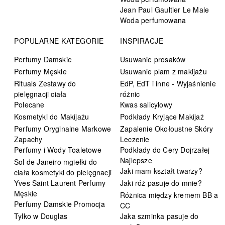
Jean Paul Gaultier Le Male
Woda perfumowana
POPULARNE KATEGORIE
INSPIRACJE
Perfumy Damskie
Usuwanie prosaków
Perfumy Męskie
Usuwanie plam z makijażu
Rituals Zestawy do
EdP, EdT i inne - Wyjaśnienie
pielęgnacji ciała
różnic
Polecane
Kwas salicylowy
Kosmetyki do Makijażu
Podkłady Kryjące Makijaż
Perfumy Oryginalne Markowe
Zapalenie Okołoustne Skóry
Zapachy
Leczenie
Perfumy i Wody Toaletowe
Podkłady do Cery Dojrzałej
Najlepsze
Sol de Janeiro mgiełki do
Jaki mam kształt twarzy?
ciała kosmetyki do pielęgnacji
Yves Saint Laurent Perfumy
Jaki róż pasuje do mnie?
Męskie
Różnica między kremem BB a
Perfumy Damskie Promocja
CC
Tylko w Douglas
Jaka szminka pasuje do