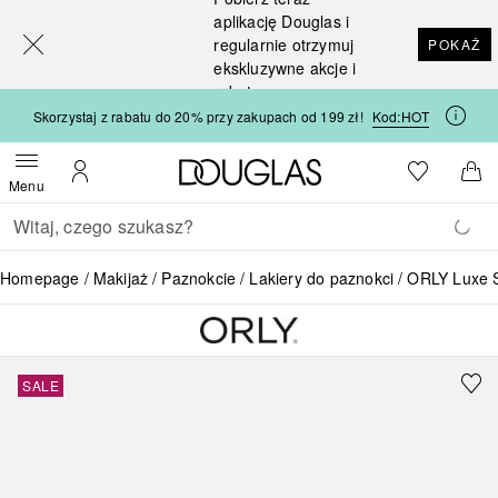
[navigation.slideout.screenreader]
aplikację Douglas i
regularnie otrzymuj
POKAŻ
ekskluzywne akcje i
rabaty
Skorzystaj z rabatu do 20% przy zakupach od 199 zł!
Kod:
HOT
Strona główna Douglas
Do listy ży
Otwórz menu
Moje konto
Do 
Menu
Wracać
Wykonaj wyszukiwanie
Homepage
Makijaż
Paznokcie
Lakiery do paznokci
ORLY Luxe 
SALE