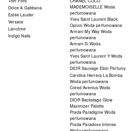
Tom Ford
CHANEL COCO
MADEMOISELLE Woda
Dolce & Gabbana
perfumowana
Estée Lauder
Yves Saint Laurent Black
Versace
Opium Woda perfumowana
Lancôme
Armani My Way Woda
Indigo Nails
perfumowana
Armani Si Woda
perfumowana
Yves Saint Laurent Y Woda
perfumowana
DIOR Sauvage Elixir Perfumy
Carolina Herrera La Bomba
Woda perfumowana
Creed Aventus Woda
perfumowana
DIOR Backstage Glow
Maximizer Palette
Prada Paradigme Woda
perfumowana
Prada Paradoxe Intense
Woda perfumowana