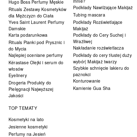
mnie?
Hugo Boss Perfumy Męskie
Podkłady Nawilżające Makijaż
Rituals Zestawy Kosmetyków
Tubing mascara
dla Mężczyzn do Ciała
Yves Saint Laurent Perfumy
Podkłady Rozświetlające
Damskie
Makijaż
Karta podarunkowa
Podkłady do Cery Suchej i
Wrażliwej
Rituals Pianki pod Prysznic i
Nakładanie rozświetlacza
do Mycia
Najlepiej oceniane perfumy
Podkłady do cery tłustej duży
wybór| Makijaż twarzy
Kérastase Olejki i serum do
Szybkie schnięcie lakieru do
włosów
paznokci
Eyelinery
Konturowanie
Drogeria Produkty do
Kamienie Gua Sha
Pielęgnacji Najwyższej
Jakości
TOP TEMATY
Kosmetyki na lato
Jesienne kosmetyki
Perfumy na Jesień