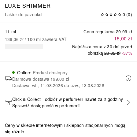
LUXE SHIMMER
Lakier do paznokci
0
(
0
)
11 ml
Cena regularna
29,99 zł
15,00 zł
136,36 zł
 / 
100
ml
zawiera VAT
Najniższa cena z 30 dni przed
obniżką
23,92 zł
-37%
Online
:
Produkt dostępny
Darmowa dostawa
199,00 zł
Dostawa: wt., 11.08.2026 do czw., 13.08.2026
Click & Collect - odbiór w perfumerii nawet za 2 godziny
Sprawdź dostępność w perfumerii
DODAJ DO KOSZYKA
Ceny w sklepie internetowym i sklepach stacjonarnych mogą
się różnić