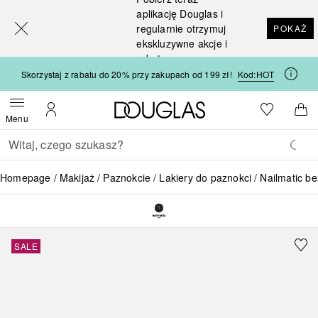
[navigation.slideout.screenreader]
aplikację Douglas i
regularnie otrzymuj
POKAŻ
ekskluzywne akcje i
rabaty
Skorzystaj z rabatu do 20% przy zakupach od 199 zł!
Kod:
HOT
Strona główna Douglas
Do listy ży
Otwórz menu
Moje konto
Do 
Menu
Wracać
Wykonaj wyszukiwanie
Homepage
Makijaż
Paznokcie
Lakiery do paznokci
Nailmatic b
SALE