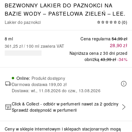
BEZWONNY LAKIER DO PAZNOKCI NA
BAZIE WODY – PASTELOWA ZIELEŃ – LEE.
Lakier do paznokci
0
(
0
)
8 ml
Cena regularna
54,99 zł
28,90 zł
361,25 zł
 / 
100
ml
zawiera VAT
Najniższa cena z 30 dni przed
obniżką
43,99 zł
-34%
Online
:
Produkt dostępny
Darmowa dostawa
199,00 zł
Dostawa: wt., 11.08.2026 do czw., 13.08.2026
Click & Collect - odbiór w perfumerii nawet za 2 godziny
Sprawdź dostępność w perfumerii
DODAJ DO KOSZYKA
Ceny w sklepie internetowym i sklepach stacjonarnych mogą