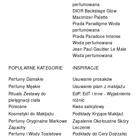
perfumowana
DIOR Backstage Glow
Maximizer Palette
Prada Paradigme Woda
perfumowana
Prada Paradoxe Intense
Woda perfumowana
Jean Paul Gaultier Le Male
Woda perfumowana
POPULARNE KATEGORIE
INSPIRACJE
Perfumy Damskie
Usuwanie prosaków
Perfumy Męskie
Usuwanie plam z makijażu
Rituals Zestawy do
EdP, EdT i inne - Wyjaśnienie
pielęgnacji ciała
różnic
Polecane
Kwas salicylowy
Kosmetyki do Makijażu
Podkłady Kryjące Makijaż
Perfumy Oryginalne Markowe
Zapalenie Okołoustne Skóry
Zapachy
Leczenie
Perfumy i Wody Toaletowe
Podkłady do Cery Dojrzałej