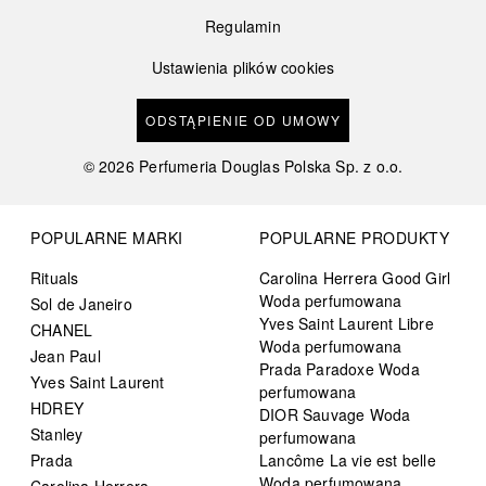
Regulamin
Ustawienia plików cookies
ODSTĄPIENIE OD UMOWY
©
2026
Perfumeria Douglas Polska Sp. z o.o.
POPULARNE MARKI
POPULARNE PRODUKTY
Rituals
Carolina Herrera Good Girl
Woda perfumowana
Sol de Janeiro
Yves Saint Laurent Libre
CHANEL
Woda perfumowana
Jean Paul
Prada Paradoxe Woda
Yves Saint Laurent
perfumowana
HDREY
DIOR Sauvage Woda
Stanley
perfumowana
Prada
Lancôme La vie est belle
Woda perfumowana
Carolina Herrera