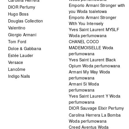
Emporio Armani Stronger with
DIOR Perfumy
you Woda toaletowa
Hugo Boss
Emporio Armani Stronger
Douglas Collection
With You Intensely
Valentino
Yves Saint Laurent MYSLF
Giorgio Armani
Woda perfumowana
Tom Ford
CHANEL COCO
MADEMOISELLE Woda
Dolce & Gabbana
perfumowana
Estée Lauder
Yves Saint Laurent Black
Versace
Opium Woda perfumowana
Lancôme
Armani My Way Woda
Indigo Nails
perfumowana
Armani Si Woda
perfumowana
Yves Saint Laurent Y Woda
perfumowana
DIOR Sauvage Elixir Perfumy
Carolina Herrera La Bomba
Woda perfumowana
Creed Aventus Woda