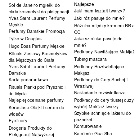
Najlepsze
Sol de Janeiro mgiełki do
Jaki mam kształt twarzy?
ciała kosmetyki do pielęgnacji
Yves Saint Laurent Perfumy
Jaki róż pasuje do mnie?
Męskie
Różnica między kremem BB a
Perfumy Damskie Promocja
CC
Tylko w Douglas
Jaka szminka pasuje do
mnie?
Hugo Boss Perfumy Męskie
Podkłady Nawilżające Makijaż
Rituals Zestawy Kosmetyków
Tubing mascara
dla Mężczyzn do Ciała
Yves Saint Laurent Perfumy
Podkłady Rozświetlające
Damskie
Makijaż
Karta podarunkowa
Podkłady do Cery Suchej i
Wrażliwej
Rituals Pianki pod Prysznic i
Nakładanie rozświetlacza
do Mycia
Najlepiej oceniane perfumy
Podkłady do cery tłustej duży
wybór| Makijaż twarzy
Kérastase Olejki i serum do
Szybkie schnięcie lakieru do
włosów
paznokci
Eyelinery
Konturowanie
Drogeria Produkty do
Kamienie Gua Sha
Pielęgnacji Najwyższej