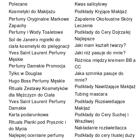
Polecane
Kwas salicylowy
Kosmetyki do Makijażu
Podkłady Kryjące Makijaż
Perfumy Oryginalne Markowe
Zapalenie Okołoustne Skóry
Zapachy
Leczenie
Perfumy i Wody Toaletowe
Podkłady do Cery Dojrzałej
Najlepsze
Sol de Janeiro mgiełki do
Jaki mam kształt twarzy?
ciała kosmetyki do pielęgnacji
Yves Saint Laurent Perfumy
Jaki róż pasuje do mnie?
Męskie
Różnica między kremem BB a
Perfumy Damskie Promocja
CC
Tylko w Douglas
Jaka szminka pasuje do
mnie?
Hugo Boss Perfumy Męskie
Podkłady Nawilżające Makijaż
Rituals Zestawy Kosmetyków
Tubing mascara
dla Mężczyzn do Ciała
Yves Saint Laurent Perfumy
Podkłady Rozświetlające
Damskie
Makijaż
Karta podarunkowa
Podkłady do Cery Suchej i
Wrażliwej
Rituals Pianki pod Prysznic i
Nakładanie rozświetlacza
do Mycia
Najlepiej oceniane perfumy
Podkłady do cery tłustej duży