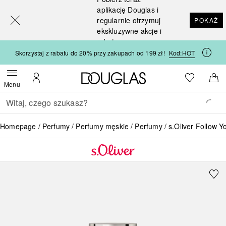
[navigation.slideout.screenreader]
aplikację Douglas i
regularnie otrzymuj
POKAŻ
ekskluzywne akcje i
rabaty
Skorzystaj z rabatu do 20% przy zakupach od 199 zł!
Kod:
HOT
Strona główna Douglas
Do listy ży
Otwórz menu
Moje konto
Do 
Menu
Wracać
Wykonaj wyszukiwanie
Homepage
Perfumy
Perfumy męskie
Perfumy
s.Oliver Follow Y