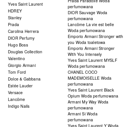
Prada Paradoxe Woda
Yves Saint Laurent
perfumowana
HDREY
DIOR Sauvage Woda
Stanley
perfumowana
Prada
Lancôme La vie est belle
Woda perfumowana
Carolina Herrera
Emporio Armani Stronger with
DIOR Perfumy
you Woda toaletowa
Hugo Boss
Emporio Armani Stronger
Douglas Collection
With You Intensely
Valentino
Yves Saint Laurent MYSLF
Giorgio Armani
Woda perfumowana
Tom Ford
CHANEL COCO
MADEMOISELLE Woda
Dolce & Gabbana
perfumowana
Estée Lauder
Yves Saint Laurent Black
Versace
Opium Woda perfumowana
Lancôme
Armani My Way Woda
Indigo Nails
perfumowana
Armani Si Woda
perfumowana
Yves Saint Laurent Y Woda