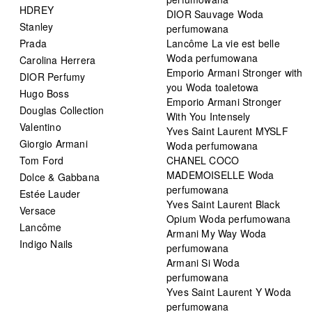
HDREY
DIOR Sauvage Woda
Stanley
perfumowana
Prada
Lancôme La vie est belle
Woda perfumowana
Carolina Herrera
Emporio Armani Stronger with
DIOR Perfumy
you Woda toaletowa
Hugo Boss
Emporio Armani Stronger
Douglas Collection
With You Intensely
Valentino
Yves Saint Laurent MYSLF
Giorgio Armani
Woda perfumowana
Tom Ford
CHANEL COCO
MADEMOISELLE Woda
Dolce & Gabbana
perfumowana
Estée Lauder
Yves Saint Laurent Black
Versace
Opium Woda perfumowana
Lancôme
Armani My Way Woda
Indigo Nails
perfumowana
Armani Si Woda
perfumowana
Yves Saint Laurent Y Woda
perfumowana