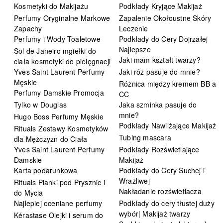
Kosmetyki do Makijażu
Podkłady Kryjące Makijaż
Perfumy Oryginalne Markowe
Zapalenie Okołoustne Skóry
Zapachy
Leczenie
Perfumy i Wody Toaletowe
Podkłady do Cery Dojrzałej
Najlepsze
Sol de Janeiro mgiełki do
Jaki mam kształt twarzy?
ciała kosmetyki do pielęgnacji
Yves Saint Laurent Perfumy
Jaki róż pasuje do mnie?
Męskie
Różnica między kremem BB a
Perfumy Damskie Promocja
CC
Tylko w Douglas
Jaka szminka pasuje do
mnie?
Hugo Boss Perfumy Męskie
Podkłady Nawilżające Makijaż
Rituals Zestawy Kosmetyków
Tubing mascara
dla Mężczyzn do Ciała
Yves Saint Laurent Perfumy
Podkłady Rozświetlające
Damskie
Makijaż
Karta podarunkowa
Podkłady do Cery Suchej i
Wrażliwej
Rituals Pianki pod Prysznic i
Nakładanie rozświetlacza
do Mycia
Najlepiej oceniane perfumy
Podkłady do cery tłustej duży
wybór| Makijaż twarzy
Kérastase Olejki i serum do