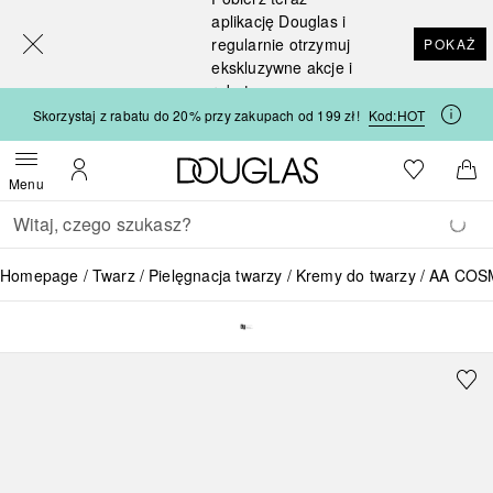
[navigation.slideout.screenreader]
aplikację Douglas i
regularnie otrzymuj
POKAŻ
ekskluzywne akcje i
rabaty
Skorzystaj z rabatu do 20% przy zakupach od 199 zł!
Kod:
HOT
Strona główna Douglas
Do listy ży
Otwórz menu
Moje konto
Do 
Menu
Wracać
Wykonaj wyszukiwanie
Homepage
Twarz
Pielęgnacja twarzy
Kremy do twarzy
AA COSM