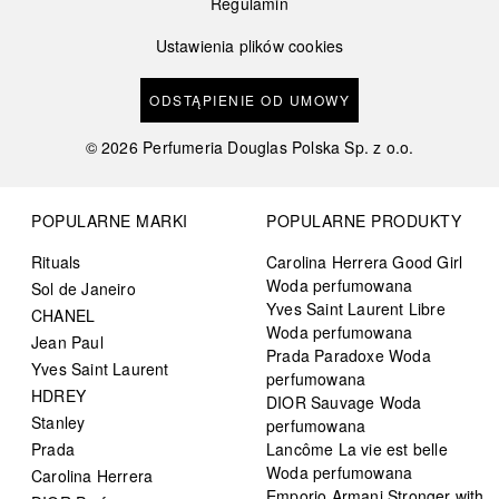
Regulamin
Ustawienia plików cookies
ODSTĄPIENIE OD UMOWY
©
2026
Perfumeria Douglas Polska Sp. z o.o.
POPULARNE MARKI
POPULARNE PRODUKTY
Rituals
Carolina Herrera Good Girl
Woda perfumowana
Sol de Janeiro
Yves Saint Laurent Libre
CHANEL
Woda perfumowana
Jean Paul
Prada Paradoxe Woda
Yves Saint Laurent
perfumowana
HDREY
DIOR Sauvage Woda
Stanley
perfumowana
Prada
Lancôme La vie est belle
Woda perfumowana
Carolina Herrera
Emporio Armani Stronger with