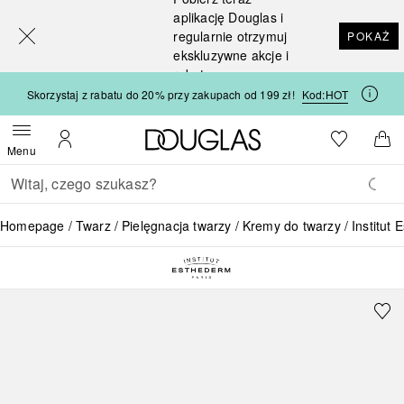
[navigation.slideout.screenreader]
aplikację Douglas i
regularnie otrzymuj
POKAŻ
ekskluzywne akcje i
rabaty
Skorzystaj z rabatu do 20% przy zakupach od 199 zł!
Kod:
HOT
Strona główna Douglas
Do listy ży
Otwórz menu
Moje konto
Do 
Menu
Wracać
Wykonaj wyszukiwanie
Homepage
Twarz
Pielęgnacja twarzy
Kremy do twarzy
Institut