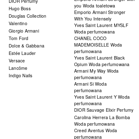
DIOR Perfumy
you Woda toaletowa
Hugo Boss
Emporio Armani Stronger
Douglas Collection
With You Intensely
Valentino
Yves Saint Laurent MYSLF
Giorgio Armani
Woda perfumowana
Tom Ford
CHANEL COCO
MADEMOISELLE Woda
Dolce & Gabbana
perfumowana
Estée Lauder
Yves Saint Laurent Black
Versace
Opium Woda perfumowana
Lancôme
Armani My Way Woda
Indigo Nails
perfumowana
Armani Si Woda
perfumowana
Yves Saint Laurent Y Woda
perfumowana
DIOR Sauvage Elixir Perfumy
Carolina Herrera La Bomba
Woda perfumowana
Creed Aventus Woda
perfumowana