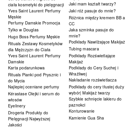
Jaki mam kształt twarzy?
ciała kosmetyki do pielęgnacji
Yves Saint Laurent Perfumy
Jaki róż pasuje do mnie?
Męskie
Różnica między kremem BB a
Perfumy Damskie Promocja
CC
Tylko w Douglas
Jaka szminka pasuje do
mnie?
Hugo Boss Perfumy Męskie
Podkłady Nawilżające Makijaż
Rituals Zestawy Kosmetyków
Tubing mascara
dla Mężczyzn do Ciała
Yves Saint Laurent Perfumy
Podkłady Rozświetlające
Damskie
Makijaż
Karta podarunkowa
Podkłady do Cery Suchej i
Wrażliwej
Rituals Pianki pod Prysznic i
Nakładanie rozświetlacza
do Mycia
Najlepiej oceniane perfumy
Podkłady do cery tłustej duży
wybór| Makijaż twarzy
Kérastase Olejki i serum do
Szybkie schnięcie lakieru do
włosów
paznokci
Eyelinery
Konturowanie
Drogeria Produkty do
Kamienie Gua Sha
Pielęgnacji Najwyższej
Jakości