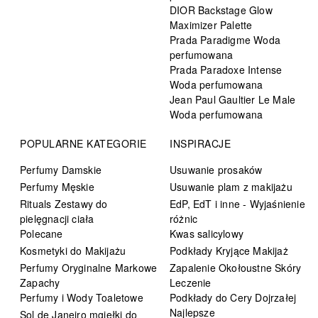
DIOR Backstage Glow
Maximizer Palette
Prada Paradigme Woda
perfumowana
Prada Paradoxe Intense
Woda perfumowana
Jean Paul Gaultier Le Male
Woda perfumowana
POPULARNE KATEGORIE
INSPIRACJE
Perfumy Damskie
Usuwanie prosaków
Perfumy Męskie
Usuwanie plam z makijażu
Rituals Zestawy do
EdP, EdT i inne - Wyjaśnienie
pielęgnacji ciała
różnic
Polecane
Kwas salicylowy
Kosmetyki do Makijażu
Podkłady Kryjące Makijaż
Perfumy Oryginalne Markowe
Zapalenie Okołoustne Skóry
Zapachy
Leczenie
Perfumy i Wody Toaletowe
Podkłady do Cery Dojrzałej
Najlepsze
Sol de Janeiro mgiełki do