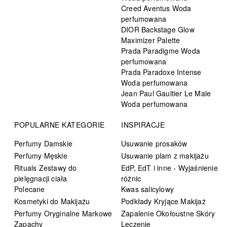
Creed Aventus Woda
perfumowana
DIOR Backstage Glow
Maximizer Palette
Prada Paradigme Woda
perfumowana
Prada Paradoxe Intense
Woda perfumowana
Jean Paul Gaultier Le Male
Woda perfumowana
POPULARNE KATEGORIE
INSPIRACJE
Perfumy Damskie
Usuwanie prosaków
Perfumy Męskie
Usuwanie plam z makijażu
Rituals Zestawy do
EdP, EdT i inne - Wyjaśnienie
pielęgnacji ciała
różnic
Polecane
Kwas salicylowy
Kosmetyki do Makijażu
Podkłady Kryjące Makijaż
Perfumy Oryginalne Markowe
Zapalenie Okołoustne Skóry
Zapachy
Leczenie