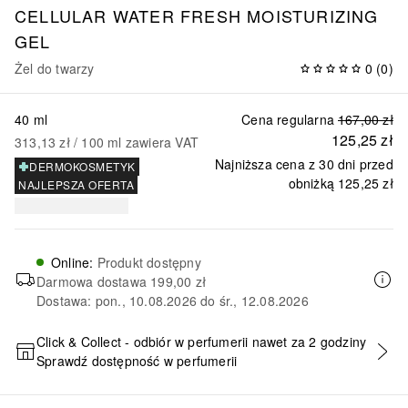
CELLULAR WATER FRESH MOISTURIZING
GEL
Żel do twarzy
0
(
0
)
40 ml
Cena regularna
167,00 zł
125,25 zł
313,13 zł
 / 
100
ml
zawiera VAT
Najniższa cena z 30 dni przed
DERMOKOSMETYK
obniżką
125,25 zł
NAJLEPSZA OFERTA
Online
:
Produkt dostępny
Darmowa dostawa
199,00 zł
Dostawa: pon., 10.08.2026 do śr., 12.08.2026
Click & Collect - odbiór w perfumerii nawet za 2 godziny
Sprawdź dostępność w perfumerii
DODAJ DO KOSZYKA