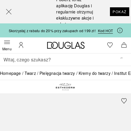
[navigation.slideout.screenreader]
aplikację Douglas i
regularnie otrzymuj
POKAŻ
ekskluzywne akcje i
rabaty
Skorzystaj z rabatu do 20% przy zakupach od 199 zł!
Kod:
HOT
Strona główna Douglas
Do listy ży
Otwórz menu
Moje konto
Do 
Menu
Wracać
Wykonaj wyszukiwanie
Homepage
Twarz
Pielęgnacja twarzy
Kremy do twarzy
Institut