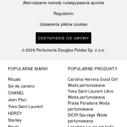
Alternatywne metody rozwiązywania sporów
Regulamin
Ustawienia plików cookies
ODSTĄPIENIE OD UMOWY
©
2026
Perfumeria Douglas Polska Sp. z o.o.
POPULARNE MARKI
POPULARNE PRODUKTY
Rituals
Carolina Herrera Good Girl
Woda perfumowana
Sol de Janeiro
Yves Saint Laurent Libre
CHANEL
Woda perfumowana
Jean Paul
Prada Paradoxe Woda
Yves Saint Laurent
perfumowana
HDREY
DIOR Sauvage Woda
Stanley
perfumowana
Prada
Lancôme La vie est belle