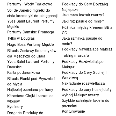
Perfumy i Wody Toaletowe
Podkłady do Cery Dojrzałej
Najlepsze
Sol de Janeiro mgiełki do
Jaki mam kształt twarzy?
ciała kosmetyki do pielęgnacji
Yves Saint Laurent Perfumy
Jaki róż pasuje do mnie?
Męskie
Różnica między kremem BB a
Perfumy Damskie Promocja
CC
Tylko w Douglas
Jaka szminka pasuje do
mnie?
Hugo Boss Perfumy Męskie
Podkłady Nawilżające Makijaż
Rituals Zestawy Kosmetyków
Tubing mascara
dla Mężczyzn do Ciała
Yves Saint Laurent Perfumy
Podkłady Rozświetlające
Damskie
Makijaż
Karta podarunkowa
Podkłady do Cery Suchej i
Wrażliwej
Rituals Pianki pod Prysznic i
Nakładanie rozświetlacza
do Mycia
Najlepiej oceniane perfumy
Podkłady do cery tłustej duży
wybór| Makijaż twarzy
Kérastase Olejki i serum do
Szybkie schnięcie lakieru do
włosów
paznokci
Eyelinery
Konturowanie
Drogeria Produkty do