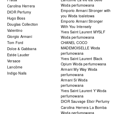
Woda perfumowana
Carolina Herrera
Emporio Armani Stronger with
DIOR Perfumy
you Woda toaletowa
Hugo Boss
Emporio Armani Stronger
Douglas Collection
With You Intensely
Valentino
Yves Saint Laurent MYSLF
Giorgio Armani
Woda perfumowana
Tom Ford
CHANEL COCO
MADEMOISELLE Woda
Dolce & Gabbana
perfumowana
Estée Lauder
Yves Saint Laurent Black
Versace
Opium Woda perfumowana
Lancôme
Armani My Way Woda
Indigo Nails
perfumowana
Armani Si Woda
perfumowana
Yves Saint Laurent Y Woda
perfumowana
DIOR Sauvage Elixir Perfumy
Carolina Herrera La Bomba
Woda perfumowana