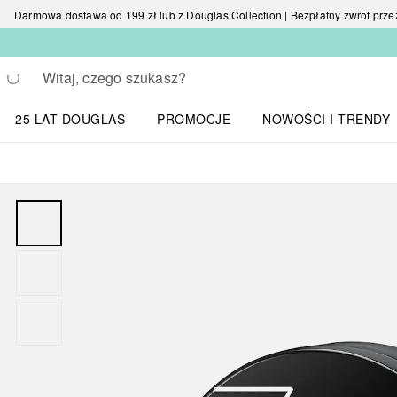
Darmowa dostawa od 199 zł lub z Douglas Collection | Bezpłatny zwrot przez 
Wracać
Wykonaj wyszukiwanie
25 LAT DOUGLAS
PROMOCJE
NOWOŚCI I TRENDY
Otwórz menu NOWOŚC