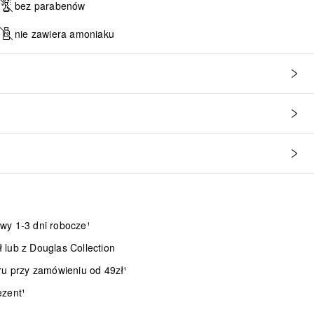
bez parabenów
nie zawiera amoniaku
wy 1-3 dni robocze¹
lub z Douglas Collection
ru przy zamówieniu od 49zł¹
ezent¹