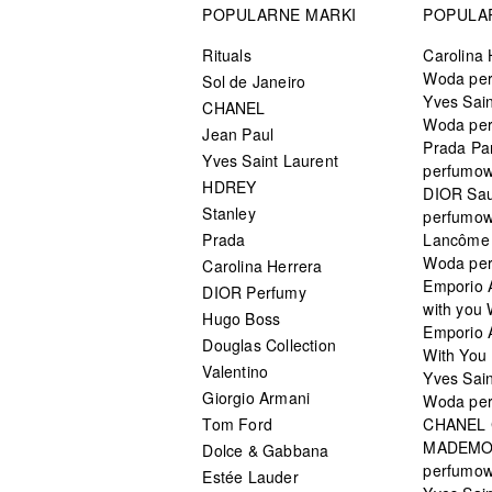
POPULARNE MARKI
POPULA
Rituals
Carolina 
Woda pe
Sol de Janeiro
Yves Sain
CHANEL
Woda pe
Jean Paul
Prada Pa
Yves Saint Laurent
perfumo
HDREY
DIOR Sa
Stanley
perfumo
Prada
Lancôme L
Woda pe
Carolina Herrera
Emporio 
DIOR Perfumy
with you
Hugo Boss
Emporio 
Douglas Collection
With You 
Valentino
Yves Sai
Giorgio Armani
Woda pe
Tom Ford
CHANEL
MADEMO
Dolce & Gabbana
perfumo
Estée Lauder