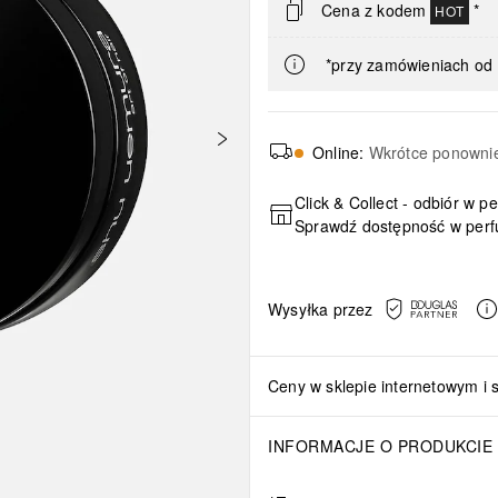
Cena z kodem
*
HOT
*przy zamówieniach od 
Online
:
Wkrótce ponowni
Click & Collect - odbiór w p
Sprawdź dostępność w perf
Wysyłka przez
Ceny w sklepie internetowym i 
INFORMACJE O PRODUKCIE