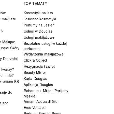
TOP TEMATY
ków
Kosmetyki na lato
 makijażu
Jesienne kosmetyki
Perfumy na Jesień
ic
Usługi w Douglas
Usługi makijażowe
e Makijaż
Bezpłatne usługi w każdej
ustne Skóry
perfumerii
Wydarzenia makijażowe
y Dojrzałej
Click & Collect
Rezygnacja i zwrot
t twarzy?
Beauty Mirror
 do mnie?
Karta Douglas
 kremem BB
Aplikacja Douglas
Rabanne 1 Million Perfumy
suje do
Męskie
Armani Acqua di Gio
ające
Eros Versace
Perfumy Born In Roma