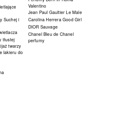
Valentino
etlające
Jean Paul Gaultier Le Male
y Suchej i
Carolina Herrera Good Girl
DIOR Sauvage
wietlacza
Chanel Bleu de Chanel
 tłustej
perfumy
ijaż twarzy
e lakieru do
ha