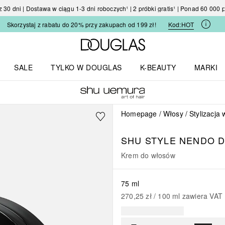
30 dni | Dostawa w ciągu 1-3 dni roboczych¹ | 2 próbki gratis¹ | Ponad 60 000
Skorzystaj z rabatu do 20% przy zakupach od 199 zł!
Kod:
HOT
Strona główna Douglas
SALE
TYLKO W DOUGLAS
K-BEAUTY
MARKI
I I TRENDY
Otwórz menu TYLKO W DOUGLAS
Otwórz menu K-BEAUTY
Otwórz 
Homepage
Włosy
Stylizacja
SHU STYLE
NENDO D
Krem do włosów
75 ml
270,25 zł
 / 
100
ml
zawiera VAT