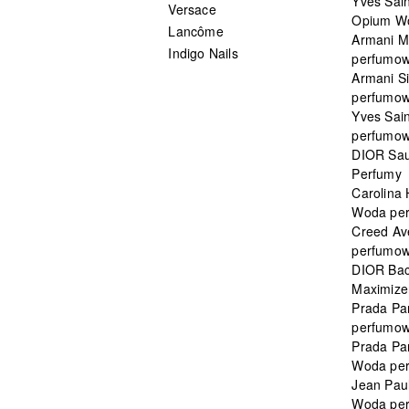
Yves Sain
Versace
Opium W
Lancôme
Armani 
Indigo Nails
perfumo
Armani S
perfumo
Yves Sai
perfumo
DIOR Sau
Perfumy
Carolina
Woda pe
Creed Av
perfumo
DIOR Bac
Maximizer
Prada Pa
perfumo
Prada Pa
Woda pe
Jean Paul
Woda pe