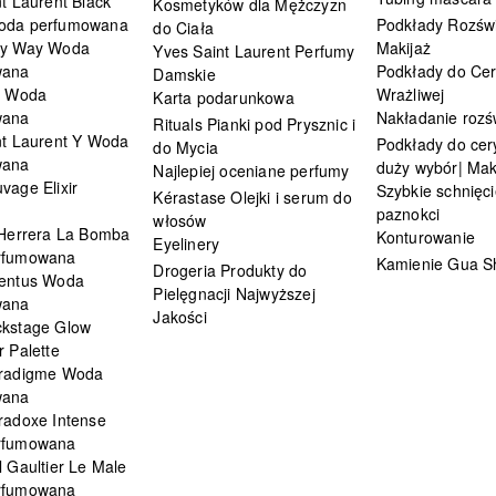
t Laurent Black
Kosmetyków dla Mężczyzn
oda perfumowana
Podkłady Rozświ
do Ciała
My Way Woda
Makijaż
Yves Saint Laurent Perfumy
wana
Podkłady do Cer
Damskie
i Woda
Wrażliwej
Karta podarunkowa
wana
Nakładanie rozś
Rituals Pianki pod Prysznic i
nt Laurent Y Woda
Podkłady do cery
do Mycia
wana
duży wybór| Mak
Najlepiej oceniane perfumy
vage Elixir
Szybkie schnięci
Kérastase Olejki i serum do
paznokci
włosów
 Herrera La Bomba
Konturowanie
Eyelinery
rfumowana
Kamienie Gua S
Drogeria Produkty do
entus Woda
Pielęgnacji Najwyższej
wana
Jakości
kstage Glow
 Palette
radigme Woda
wana
radoxe Intense
rfumowana
 Gaultier Le Male
rfumowana