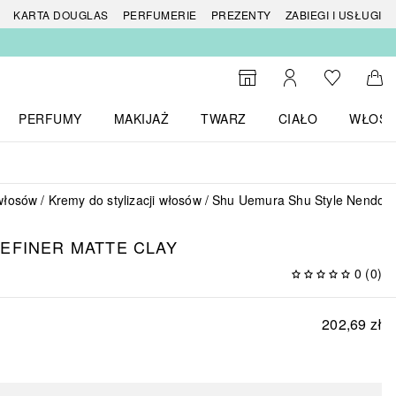
 produktów
KARTA DOUGLAS
PERFUMERIE
PREZENTY
ZABIEGI I USŁUGI
Do listy ży
Do wyszukiwarki
Moje konto
Do 
PERFUMY
MAKIJAŻ
TWARZ
CIAŁO
WŁOSY
menu MARKI
Otwórz menu Perfumy
Otwórz menu Makijaż
Otwórz menu Twarz
Otwórz menu Ciało
Otwórz
 włosów
Kremy do stylizacji włosów
Shu Uemura Shu Style Nendo De
EFINER MATTE CLAY
0
(
0
)
202,69 zł