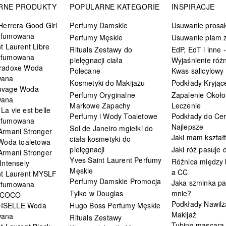
RNE PRODUKTY
POPULARNE KATEGORIE
INSPIRACJE
Herrera Good Girl
Perfumy Damskie
Usuwanie prosa
rfumowana
Perfumy Męskie
Usuwanie plam z
t Laurent Libre
Rituals Zestawy do
EdP, EdT i inne -
rfumowana
pielęgnacji ciała
Wyjaśnienie różn
radoxe Woda
Polecane
Kwas salicylowy
wana
Kosmetyki do Makijażu
Podkłady Kryjąc
uvage Woda
Perfumy Oryginalne
Zapalenie Około
wana
Markowe Zapachy
Leczenie
a vie est belle
Perfumy i Wody Toaletowe
Podkłady do Cer
rfumowana
Najlepsze
Sol de Janeiro mgiełki do
Armani Stronger
Jaki mam kształ
ciała kosmetyki do
 Woda toaletowa
pielęgnacji
Jaki róż pasuje
Armani Stronger
Yves Saint Laurent Perfumy
Różnica między
Intensely
Męskie
a CC
nt Laurent MYSLF
Perfumy Damskie Promocja
Jaka szminka pa
rfumowana
Tylko w Douglas
mnie?
 COCO
Podkłady Nawilż
ISELLE Woda
Hugo Boss Perfumy Męskie
Makijaż
wana
Rituals Zestawy
Tubing mascara