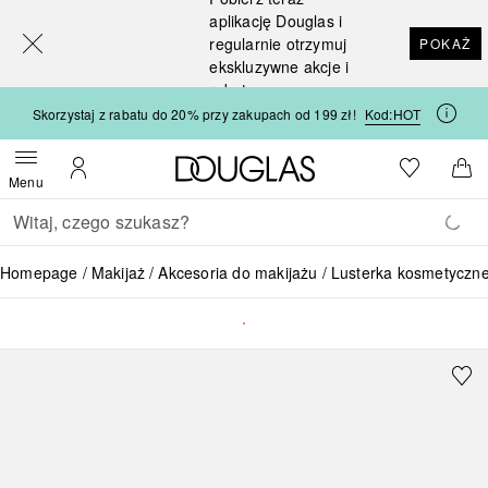
[navigation.slideout.screenreader]
aplikację Douglas i
regularnie otrzymuj
POKAŻ
ekskluzywne akcje i
rabaty
Skorzystaj z rabatu do 20% przy zakupach od 199 zł!
Kod:
HOT
Strona główna Douglas
Do listy ży
Otwórz menu
Moje konto
Do 
Menu
Wracać
Wykonaj wyszukiwanie
Homepage
Makijaż
Akcesoria do makijażu
Lusterka kosmetyczn