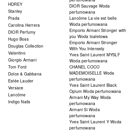
HDREY
DIOR Sauvage Woda
Stanley
perfumowana
Prada
Lancôme La vie est belle
Woda perfumowana
Carolina Herrera
Emporio Armani Stronger with
DIOR Perfumy
you Woda toaletowa
Hugo Boss
Emporio Armani Stronger
Douglas Collection
With You Intensely
Valentino
Yves Saint Laurent MYSLF
Giorgio Armani
Woda perfumowana
Tom Ford
CHANEL COCO
MADEMOISELLE Woda
Dolce & Gabbana
perfumowana
Estée Lauder
Yves Saint Laurent Black
Versace
Opium Woda perfumowana
Lancôme
Armani My Way Woda
Indigo Nails
perfumowana
Armani Si Woda
perfumowana
Yves Saint Laurent Y Woda
perfumowana