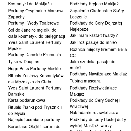
Kosmetyki do Makijażu
Podkłady Kryjące Makijaż
Perfumy Oryginalne Markowe
Zapalenie Okołoustne Skóry
Zapachy
Leczenie
Perfumy i Wody Toaletowe
Podkłady do Cery Dojrzałej
Najlepsze
Sol de Janeiro mgiełki do
Jaki mam kształt twarzy?
ciała kosmetyki do pielęgnacji
Yves Saint Laurent Perfumy
Jaki róż pasuje do mnie?
Męskie
Różnica między kremem BB a
Perfumy Damskie Promocja
CC
Tylko w Douglas
Jaka szminka pasuje do
mnie?
Hugo Boss Perfumy Męskie
Podkłady Nawilżające Makijaż
Rituals Zestawy Kosmetyków
Tubing mascara
dla Mężczyzn do Ciała
Yves Saint Laurent Perfumy
Podkłady Rozświetlające
Damskie
Makijaż
Karta podarunkowa
Podkłady do Cery Suchej i
Wrażliwej
Rituals Pianki pod Prysznic i
Nakładanie rozświetlacza
do Mycia
Najlepiej oceniane perfumy
Podkłady do cery tłustej duży
wybór| Makijaż twarzy
Kérastase Olejki i serum do