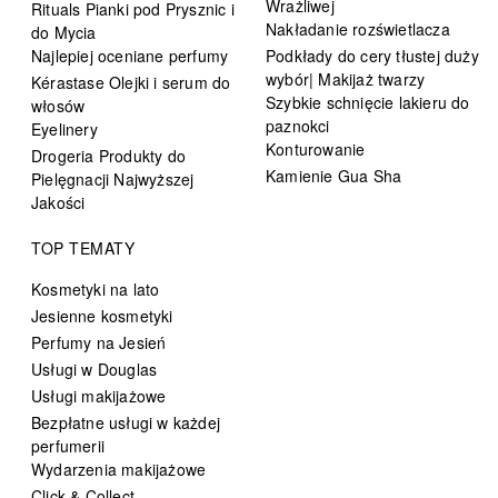
Wrażliwej
Rituals Pianki pod Prysznic i
Nakładanie rozświetlacza
do Mycia
Najlepiej oceniane perfumy
Podkłady do cery tłustej duży
wybór| Makijaż twarzy
Kérastase Olejki i serum do
Szybkie schnięcie lakieru do
włosów
paznokci
Eyelinery
Konturowanie
Drogeria Produkty do
Kamienie Gua Sha
Pielęgnacji Najwyższej
Jakości
TOP TEMATY
Kosmetyki na lato
Jesienne kosmetyki
Perfumy na Jesień
Usługi w Douglas
Usługi makijażowe
Bezpłatne usługi w każdej
perfumerii
Wydarzenia makijażowe
Click & Collect