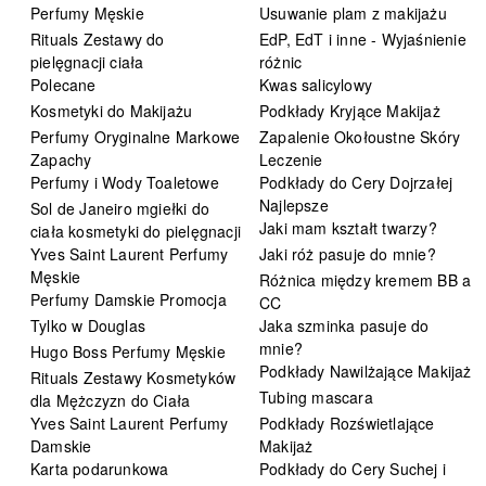
Perfumy Męskie
Usuwanie plam z makijażu
Rituals Zestawy do
EdP, EdT i inne - Wyjaśnienie
pielęgnacji ciała
różnic
Polecane
Kwas salicylowy
Kosmetyki do Makijażu
Podkłady Kryjące Makijaż
Perfumy Oryginalne Markowe
Zapalenie Okołoustne Skóry
Zapachy
Leczenie
Perfumy i Wody Toaletowe
Podkłady do Cery Dojrzałej
Najlepsze
Sol de Janeiro mgiełki do
Jaki mam kształt twarzy?
ciała kosmetyki do pielęgnacji
Yves Saint Laurent Perfumy
Jaki róż pasuje do mnie?
Męskie
Różnica między kremem BB a
Perfumy Damskie Promocja
CC
Tylko w Douglas
Jaka szminka pasuje do
mnie?
Hugo Boss Perfumy Męskie
Podkłady Nawilżające Makijaż
Rituals Zestawy Kosmetyków
Tubing mascara
dla Mężczyzn do Ciała
Yves Saint Laurent Perfumy
Podkłady Rozświetlające
Damskie
Makijaż
Karta podarunkowa
Podkłady do Cery Suchej i