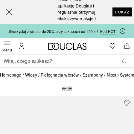
[navigation.slideout.screenreader]
aplikację Douglas i
regularnie otrzymuj
POKAŻ
ekskluzywne akcje i
rabaty
Skorzystaj z rabatu do 20% przy zakupach od 199 zł!
Kod:
HOT
Strona główna Douglas
Do listy ży
Otwórz menu
Moje konto
Do 
Menu
Wracać
Wykonaj wyszukiwanie
Homepage
Włosy
Pielęgnacja włosów
Szampony
Nioxin System