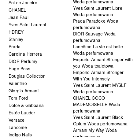
Woda perfumowana
Sol de Janeiro
Yves Saint Laurent Libre
CHANEL
Woda perfumowana
Jean Paul
Prada Paradoxe Woda
Yves Saint Laurent
perfumowana
HDREY
DIOR Sauvage Woda
Stanley
perfumowana
Prada
Lancôme La vie est belle
Woda perfumowana
Carolina Herrera
Emporio Armani Stronger with
DIOR Perfumy
you Woda toaletowa
Hugo Boss
Emporio Armani Stronger
Douglas Collection
With You Intensely
Valentino
Yves Saint Laurent MYSLF
Giorgio Armani
Woda perfumowana
Tom Ford
CHANEL COCO
MADEMOISELLE Woda
Dolce & Gabbana
perfumowana
Estée Lauder
Yves Saint Laurent Black
Versace
Opium Woda perfumowana
Lancôme
Armani My Way Woda
Indigo Nails
perfumowana