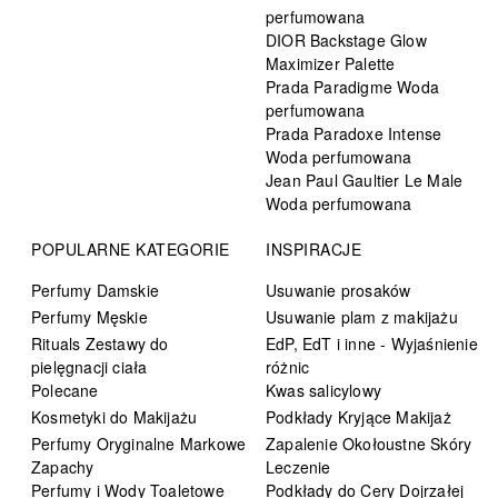
perfumowana
DIOR Backstage Glow
Maximizer Palette
Prada Paradigme Woda
perfumowana
Prada Paradoxe Intense
Woda perfumowana
Jean Paul Gaultier Le Male
Woda perfumowana
POPULARNE KATEGORIE
INSPIRACJE
Perfumy Damskie
Usuwanie prosaków
Perfumy Męskie
Usuwanie plam z makijażu
Rituals Zestawy do
EdP, EdT i inne - Wyjaśnienie
pielęgnacji ciała
różnic
Polecane
Kwas salicylowy
Kosmetyki do Makijażu
Podkłady Kryjące Makijaż
Perfumy Oryginalne Markowe
Zapalenie Okołoustne Skóry
Zapachy
Leczenie
Perfumy i Wody Toaletowe
Podkłady do Cery Dojrzałej