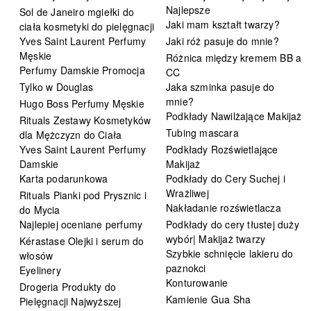
Najlepsze
Sol de Janeiro mgiełki do
Jaki mam kształt twarzy?
ciała kosmetyki do pielęgnacji
Yves Saint Laurent Perfumy
Jaki róż pasuje do mnie?
Męskie
Różnica między kremem BB a
Perfumy Damskie Promocja
CC
Tylko w Douglas
Jaka szminka pasuje do
mnie?
Hugo Boss Perfumy Męskie
Podkłady Nawilżające Makijaż
Rituals Zestawy Kosmetyków
Tubing mascara
dla Mężczyzn do Ciała
Yves Saint Laurent Perfumy
Podkłady Rozświetlające
Damskie
Makijaż
Karta podarunkowa
Podkłady do Cery Suchej i
Wrażliwej
Rituals Pianki pod Prysznic i
Nakładanie rozświetlacza
do Mycia
Najlepiej oceniane perfumy
Podkłady do cery tłustej duży
wybór| Makijaż twarzy
Kérastase Olejki i serum do
Szybkie schnięcie lakieru do
włosów
paznokci
Eyelinery
Konturowanie
Drogeria Produkty do
Kamienie Gua Sha
Pielęgnacji Najwyższej