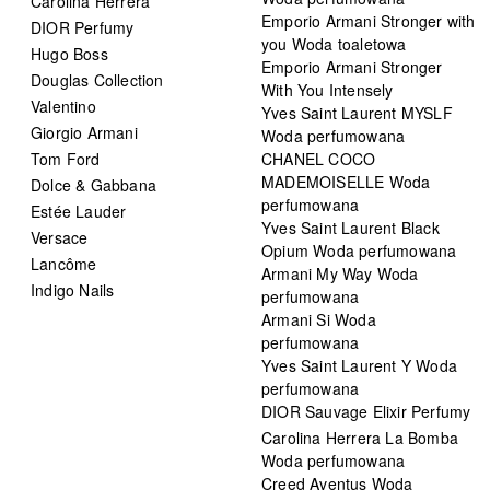
Carolina Herrera
Emporio Armani Stronger with
DIOR Perfumy
you Woda toaletowa
Hugo Boss
Emporio Armani Stronger
Douglas Collection
With You Intensely
Valentino
Yves Saint Laurent MYSLF
Giorgio Armani
Woda perfumowana
Tom Ford
CHANEL COCO
MADEMOISELLE Woda
Dolce & Gabbana
perfumowana
Estée Lauder
Yves Saint Laurent Black
Versace
Opium Woda perfumowana
Lancôme
Armani My Way Woda
Indigo Nails
perfumowana
Armani Si Woda
perfumowana
Yves Saint Laurent Y Woda
perfumowana
DIOR Sauvage Elixir Perfumy
Carolina Herrera La Bomba
Woda perfumowana
Creed Aventus Woda