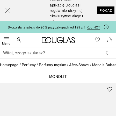
[navigation.slideout.screenreader]
aplikację Douglas i
regularnie otrzymuj
POKAŻ
ekskluzywne akcje i
rabaty
Skorzystaj z rabatu do 20% przy zakupach od 199 zł!
Kod:
HOT
Strona główna Douglas
Do listy ży
Otwórz menu
Moje konto
Do 
Menu
Wracać
Wykonaj wyszukiwanie
Homepage
Perfumy
Perfumy męskie
After-Shave
Monolit Balsa
MONOLIT