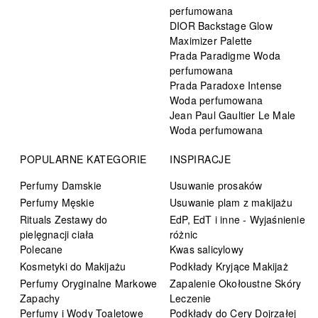
perfumowana
DIOR Backstage Glow
Maximizer Palette
Prada Paradigme Woda
perfumowana
Prada Paradoxe Intense
Woda perfumowana
Jean Paul Gaultier Le Male
Woda perfumowana
POPULARNE KATEGORIE
INSPIRACJE
Perfumy Damskie
Usuwanie prosaków
Perfumy Męskie
Usuwanie plam z makijażu
Rituals Zestawy do
EdP, EdT i inne - Wyjaśnienie
pielęgnacji ciała
różnic
Polecane
Kwas salicylowy
Kosmetyki do Makijażu
Podkłady Kryjące Makijaż
Perfumy Oryginalne Markowe
Zapalenie Okołoustne Skóry
Zapachy
Leczenie
Perfumy i Wody Toaletowe
Podkłady do Cery Dojrzałej