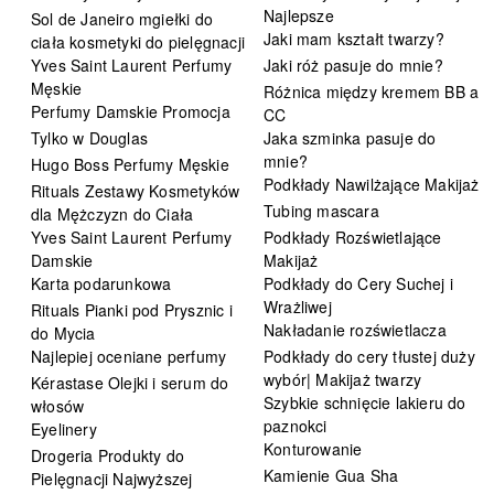
Najlepsze
Sol de Janeiro mgiełki do
Jaki mam kształt twarzy?
ciała kosmetyki do pielęgnacji
Yves Saint Laurent Perfumy
Jaki róż pasuje do mnie?
Męskie
Różnica między kremem BB a
Perfumy Damskie Promocja
CC
Tylko w Douglas
Jaka szminka pasuje do
mnie?
Hugo Boss Perfumy Męskie
Podkłady Nawilżające Makijaż
Rituals Zestawy Kosmetyków
Tubing mascara
dla Mężczyzn do Ciała
Yves Saint Laurent Perfumy
Podkłady Rozświetlające
Damskie
Makijaż
Karta podarunkowa
Podkłady do Cery Suchej i
Wrażliwej
Rituals Pianki pod Prysznic i
Nakładanie rozświetlacza
do Mycia
Najlepiej oceniane perfumy
Podkłady do cery tłustej duży
wybór| Makijaż twarzy
Kérastase Olejki i serum do
Szybkie schnięcie lakieru do
włosów
paznokci
Eyelinery
Konturowanie
Drogeria Produkty do
Kamienie Gua Sha
Pielęgnacji Najwyższej