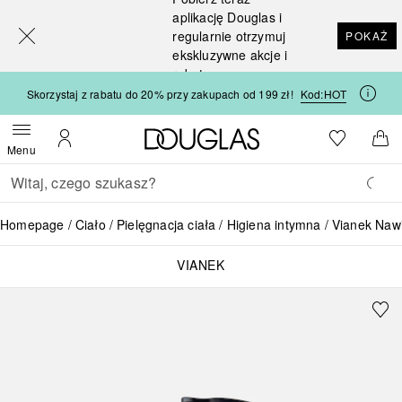
[navigation.slideout.screenreader]
aplikację Douglas i
regularnie otrzymuj
POKAŻ
ekskluzywne akcje i
rabaty
Skorzystaj z rabatu do 20% przy zakupach od 199 zł!
Kod:
HOT
Strona główna Douglas
Do listy ży
Otwórz menu
Moje konto
Do 
Menu
Wracać
Wykonaj wyszukiwanie
Homepage
Ciało
Pielęgnacja ciała
Higiena intymna
Vianek Nawi
VIANEK