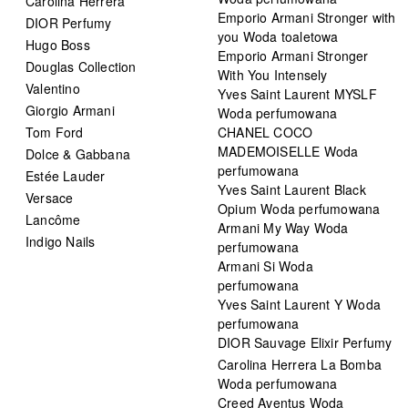
Carolina Herrera
Emporio Armani Stronger with
DIOR Perfumy
you Woda toaletowa
Hugo Boss
Emporio Armani Stronger
Douglas Collection
With You Intensely
Valentino
Yves Saint Laurent MYSLF
Giorgio Armani
Woda perfumowana
Tom Ford
CHANEL COCO
MADEMOISELLE Woda
Dolce & Gabbana
perfumowana
Estée Lauder
Yves Saint Laurent Black
Versace
Opium Woda perfumowana
Lancôme
Armani My Way Woda
Indigo Nails
perfumowana
Armani Si Woda
perfumowana
Yves Saint Laurent Y Woda
perfumowana
DIOR Sauvage Elixir Perfumy
Carolina Herrera La Bomba
Woda perfumowana
Creed Aventus Woda