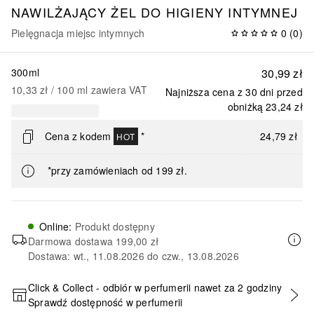
NAWILŻAJĄCY ŻEL DO HIGIENY INTYMNEJ
Pielęgnacja miejsc intymnych
0
(
0
)
300ml
30,99 zł
10,33 zł
 / 
100
ml
zawiera VAT
Najniższa cena z 30 dni przed
obniżką
23,24 zł
Cena z kodem
*
24,79 zł
HOT
*przy zamówieniach od 199 zł.
Online
:
Produkt dostępny
Darmowa dostawa
199,00 zł
Dostawa: wt., 11.08.2026 do czw., 13.08.2026
Click & Collect - odbiór w perfumerii nawet za 2 godziny
Sprawdź dostępność w perfumerii
DODAJ DO KOSZYKA