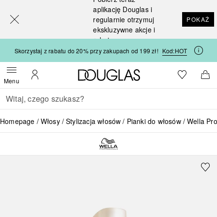
[navigation.slideout.screenreader]
aplikację Douglas i
regularnie otrzymuj
POKAŻ
ekskluzywne akcje i
rabaty
Skorzystaj z rabatu do 20% przy zakupach od 199 zł!
Kod:
HOT
Strona główna Douglas
Do listy ży
Otwórz menu
Moje konto
Do 
Menu
Wracać
Wykonaj wyszukiwanie
Homepage
Włosy
Stylizacja włosów
Pianki do włosów
Wella Pro