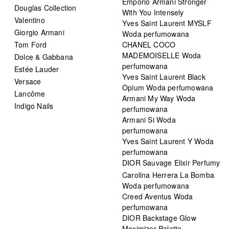
Emporio Armani Stronger
Douglas Collection
With You Intensely
Valentino
Yves Saint Laurent MYSLF
Giorgio Armani
Woda perfumowana
Tom Ford
CHANEL COCO
MADEMOISELLE Woda
Dolce & Gabbana
perfumowana
Estée Lauder
Yves Saint Laurent Black
Versace
Opium Woda perfumowana
Lancôme
Armani My Way Woda
Indigo Nails
perfumowana
Armani Si Woda
perfumowana
Yves Saint Laurent Y Woda
perfumowana
DIOR Sauvage Elixir Perfumy
Carolina Herrera La Bomba
Woda perfumowana
Creed Aventus Woda
perfumowana
DIOR Backstage Glow
Maximizer Palette