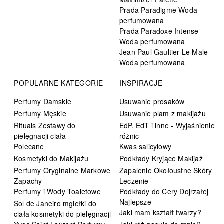
Prada Paradigme Woda
perfumowana
Prada Paradoxe Intense
Woda perfumowana
Jean Paul Gaultier Le Male
Woda perfumowana
POPULARNE KATEGORIE
INSPIRACJE
Perfumy Damskie
Usuwanie prosaków
Perfumy Męskie
Usuwanie plam z makijażu
Rituals Zestawy do
EdP, EdT i inne - Wyjaśnienie
pielęgnacji ciała
różnic
Polecane
Kwas salicylowy
Kosmetyki do Makijażu
Podkłady Kryjące Makijaż
Perfumy Oryginalne Markowe
Zapalenie Okołoustne Skóry
Zapachy
Leczenie
Perfumy i Wody Toaletowe
Podkłady do Cery Dojrzałej
Najlepsze
Sol de Janeiro mgiełki do
Jaki mam kształt twarzy?
ciała kosmetyki do pielęgnacji