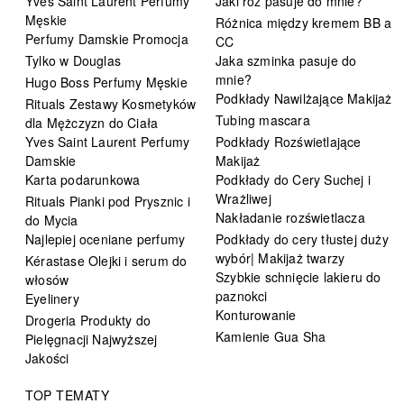
Yves Saint Laurent Perfumy
Jaki róż pasuje do mnie?
Męskie
Różnica między kremem BB a
Perfumy Damskie Promocja
CC
Tylko w Douglas
Jaka szminka pasuje do
mnie?
Hugo Boss Perfumy Męskie
Podkłady Nawilżające Makijaż
Rituals Zestawy Kosmetyków
Tubing mascara
dla Mężczyzn do Ciała
Yves Saint Laurent Perfumy
Podkłady Rozświetlające
Damskie
Makijaż
Karta podarunkowa
Podkłady do Cery Suchej i
Wrażliwej
Rituals Pianki pod Prysznic i
Nakładanie rozświetlacza
do Mycia
Najlepiej oceniane perfumy
Podkłady do cery tłustej duży
wybór| Makijaż twarzy
Kérastase Olejki i serum do
Szybkie schnięcie lakieru do
włosów
paznokci
Eyelinery
Konturowanie
Drogeria Produkty do
Kamienie Gua Sha
Pielęgnacji Najwyższej
Jakości
TOP TEMATY