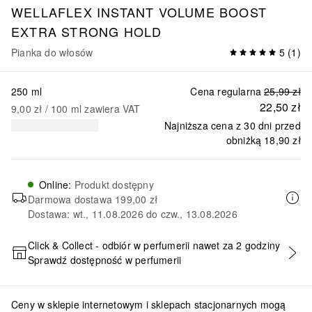
WELLAFLEX INSTANT VOLUME BOOST
EXTRA STRONG HOLD
Pianka do włosów
5
(
1
)
250 ml
Cena regularna
25,99 zł
22,50 zł
9,00 zł
 / 
100
ml
zawiera VAT
Najniższa cena z 30 dni przed
obniżką
18,90 zł
Online
:
Produkt dostępny
Darmowa dostawa
199,00 zł
Dostawa: wt., 11.08.2026 do czw., 13.08.2026
Click & Collect - odbiór w perfumerii nawet za 2 godziny
Sprawdź dostępność w perfumerii
DODAJ DO KOSZYKA
Ceny w sklepie internetowym i sklepach stacjonarnych mogą