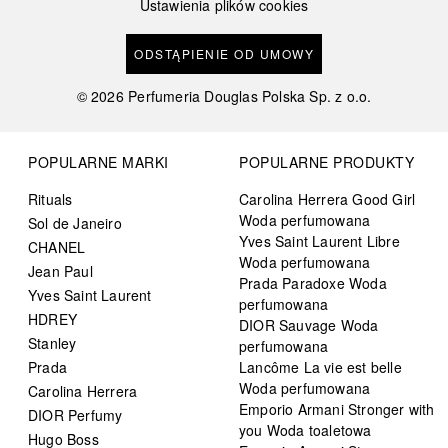
Ustawienia plików cookies
ODSTĄPIENIE OD UMOWY
©
2026
Perfumeria Douglas Polska Sp. z o.o.
POPULARNE MARKI
POPULARNE PRODUKTY
Rituals
Carolina Herrera Good Girl
Woda perfumowana
Sol de Janeiro
Yves Saint Laurent Libre
CHANEL
Woda perfumowana
Jean Paul
Prada Paradoxe Woda
Yves Saint Laurent
perfumowana
HDREY
DIOR Sauvage Woda
Stanley
perfumowana
Prada
Lancôme La vie est belle
Woda perfumowana
Carolina Herrera
Emporio Armani Stronger with
DIOR Perfumy
you Woda toaletowa
Hugo Boss