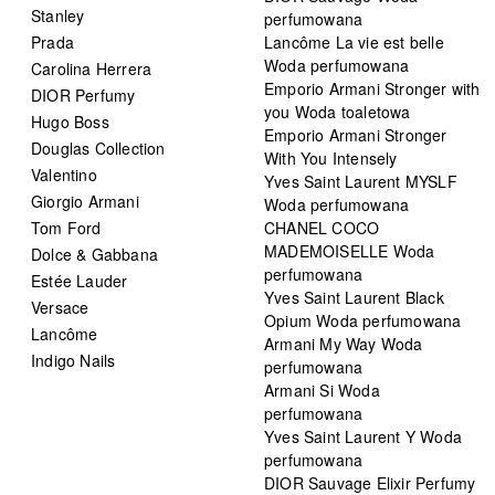
Stanley
perfumowana
Prada
Lancôme La vie est belle
Woda perfumowana
Carolina Herrera
Emporio Armani Stronger with
DIOR Perfumy
you Woda toaletowa
Hugo Boss
Emporio Armani Stronger
Douglas Collection
With You Intensely
Valentino
Yves Saint Laurent MYSLF
Giorgio Armani
Woda perfumowana
Tom Ford
CHANEL COCO
MADEMOISELLE Woda
Dolce & Gabbana
perfumowana
Estée Lauder
Yves Saint Laurent Black
Versace
Opium Woda perfumowana
Lancôme
Armani My Way Woda
Indigo Nails
perfumowana
Armani Si Woda
perfumowana
Yves Saint Laurent Y Woda
perfumowana
DIOR Sauvage Elixir Perfumy