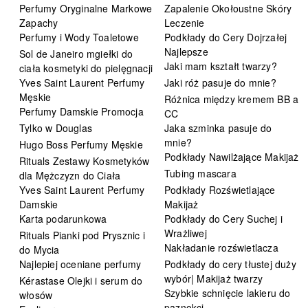
Perfumy Oryginalne Markowe
Zapalenie Okołoustne Skóry
Zapachy
Leczenie
Perfumy i Wody Toaletowe
Podkłady do Cery Dojrzałej
Najlepsze
Sol de Janeiro mgiełki do
Jaki mam kształt twarzy?
ciała kosmetyki do pielęgnacji
Yves Saint Laurent Perfumy
Jaki róż pasuje do mnie?
Męskie
Różnica między kremem BB a
Perfumy Damskie Promocja
CC
Tylko w Douglas
Jaka szminka pasuje do
mnie?
Hugo Boss Perfumy Męskie
Podkłady Nawilżające Makijaż
Rituals Zestawy Kosmetyków
Tubing mascara
dla Mężczyzn do Ciała
Yves Saint Laurent Perfumy
Podkłady Rozświetlające
Damskie
Makijaż
Karta podarunkowa
Podkłady do Cery Suchej i
Wrażliwej
Rituals Pianki pod Prysznic i
Nakładanie rozświetlacza
do Mycia
Najlepiej oceniane perfumy
Podkłady do cery tłustej duży
wybór| Makijaż twarzy
Kérastase Olejki i serum do
Szybkie schnięcie lakieru do
włosów
paznokci