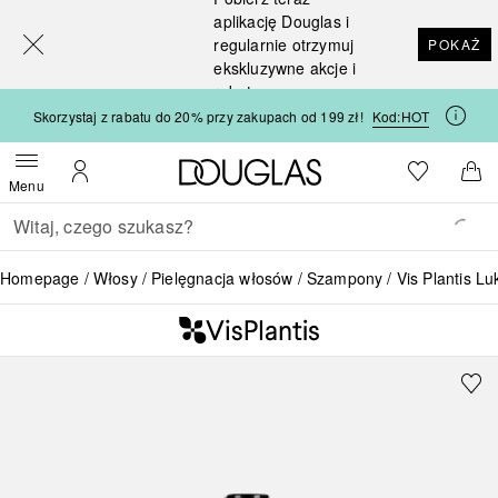
[navigation.slideout.screenreader]
aplikację Douglas i
regularnie otrzymuj
POKAŻ
ekskluzywne akcje i
rabaty
Skorzystaj z rabatu do 20% przy zakupach od 199 zł!
Kod:
HOT
Strona główna Douglas
Do listy ży
Otwórz menu
Moje konto
Do 
Menu
Wracać
Wykonaj wyszukiwanie
Homepage
Włosy
Pielęgnacja włosów
Szampony
Vis Plantis Lu