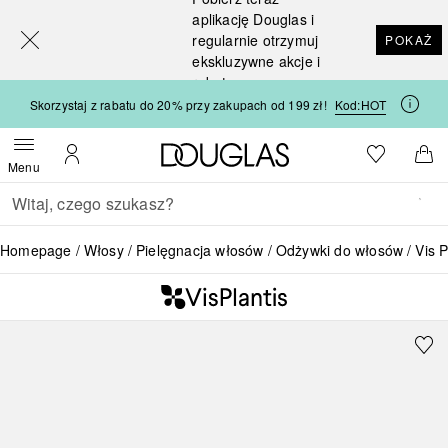
[navigation.slideout.screenreader]
aplikację Douglas i
regularnie otrzymuj
POKAŻ
ekskluzywne akcje i
rabaty
Skorzystaj z rabatu do 20% przy zakupach od 199 zł!
Kod:
HOT
Strona główna Douglas
Do listy ży
Otwórz menu
Moje konto
Do 
Menu
Wracać
Wykonaj wyszukiwanie
Homepage
Włosy
Pielęgnacja włosów
Odżywki do włosów
Vis 