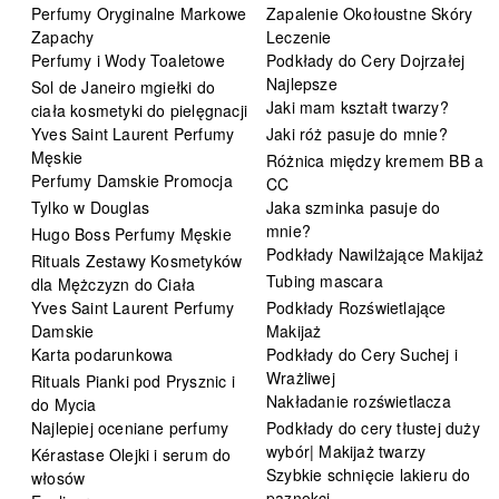
Perfumy Oryginalne Markowe
Zapalenie Okołoustne Skóry
Zapachy
Leczenie
Perfumy i Wody Toaletowe
Podkłady do Cery Dojrzałej
Najlepsze
Sol de Janeiro mgiełki do
Jaki mam kształt twarzy?
ciała kosmetyki do pielęgnacji
Yves Saint Laurent Perfumy
Jaki róż pasuje do mnie?
Męskie
Różnica między kremem BB a
Perfumy Damskie Promocja
CC
Tylko w Douglas
Jaka szminka pasuje do
mnie?
Hugo Boss Perfumy Męskie
Podkłady Nawilżające Makijaż
Rituals Zestawy Kosmetyków
Tubing mascara
dla Mężczyzn do Ciała
Yves Saint Laurent Perfumy
Podkłady Rozświetlające
Damskie
Makijaż
Karta podarunkowa
Podkłady do Cery Suchej i
Wrażliwej
Rituals Pianki pod Prysznic i
Nakładanie rozświetlacza
do Mycia
Najlepiej oceniane perfumy
Podkłady do cery tłustej duży
wybór| Makijaż twarzy
Kérastase Olejki i serum do
Szybkie schnięcie lakieru do
włosów
paznokci