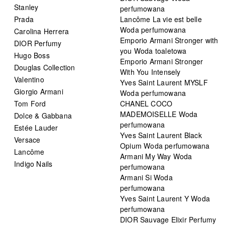
Stanley
perfumowana
Prada
Lancôme La vie est belle
Woda perfumowana
Carolina Herrera
Emporio Armani Stronger with
DIOR Perfumy
you Woda toaletowa
Hugo Boss
Emporio Armani Stronger
Douglas Collection
With You Intensely
Valentino
Yves Saint Laurent MYSLF
Giorgio Armani
Woda perfumowana
Tom Ford
CHANEL COCO
MADEMOISELLE Woda
Dolce & Gabbana
perfumowana
Estée Lauder
Yves Saint Laurent Black
Versace
Opium Woda perfumowana
Lancôme
Armani My Way Woda
Indigo Nails
perfumowana
Armani Si Woda
perfumowana
Yves Saint Laurent Y Woda
perfumowana
DIOR Sauvage Elixir Perfumy