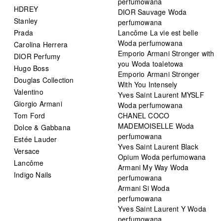
perfumowana
HDREY
DIOR Sauvage Woda
Stanley
perfumowana
Prada
Lancôme La vie est belle
Woda perfumowana
Carolina Herrera
Emporio Armani Stronger with
DIOR Perfumy
you Woda toaletowa
Hugo Boss
Emporio Armani Stronger
Douglas Collection
With You Intensely
Valentino
Yves Saint Laurent MYSLF
Giorgio Armani
Woda perfumowana
Tom Ford
CHANEL COCO
MADEMOISELLE Woda
Dolce & Gabbana
perfumowana
Estée Lauder
Yves Saint Laurent Black
Versace
Opium Woda perfumowana
Lancôme
Armani My Way Woda
Indigo Nails
perfumowana
Armani Si Woda
perfumowana
Yves Saint Laurent Y Woda
perfumowana