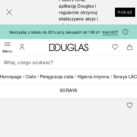
[navigation.slideout.screenreader]
aplikację Douglas i
regularnie otrzymuj
POKAŻ
ekskluzywne akcje i
rabaty
Skorzystaj z rabatu do 20% przy zakupach od 199 zł!
Kod:
HOT
Strona główna Douglas
Do listy ży
Otwórz menu
Moje konto
Do 
Menu
Wracać
Wykonaj wyszukiwanie
Homepage
Ciało
Pielęgnacja ciała
Higiena intymna
Soraya LACT
SORAYA