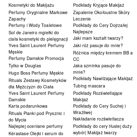
Kosmetyki do Makijażu
Podkłady Kryjące Makijaż
Perfumy Oryginalne Markowe
Zapalenie Okołoustne Skóry
Zapachy
Leczenie
Perfumy i Wody Toaletowe
Podkłady do Cery Dojrzałej
Najlepsze
Sol de Janeiro mgiełki do
Jaki mam kształt twarzy?
ciała kosmetyki do pielęgnacji
Yves Saint Laurent Perfumy
Jaki róż pasuje do mnie?
Męskie
Różnica między kremem BB a
Perfumy Damskie Promocja
CC
Tylko w Douglas
Jaka szminka pasuje do
mnie?
Hugo Boss Perfumy Męskie
Podkłady Nawilżające Makijaż
Rituals Zestawy Kosmetyków
Tubing mascara
dla Mężczyzn do Ciała
Yves Saint Laurent Perfumy
Podkłady Rozświetlające
Damskie
Makijaż
Karta podarunkowa
Podkłady do Cery Suchej i
Wrażliwej
Rituals Pianki pod Prysznic i
Nakładanie rozświetlacza
do Mycia
Najlepiej oceniane perfumy
Podkłady do cery tłustej duży
wybór| Makijaż twarzy
Kérastase Olejki i serum do