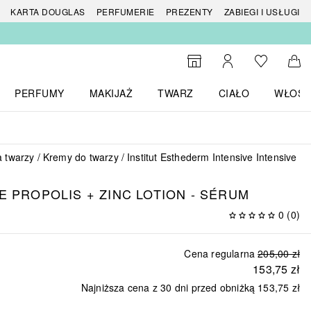
 produktów
KARTA DOUGLAS
PERFUMERIE
PREZENTY
ZABIEGI I USŁUGI
Do listy ży
Do wyszukiwarki
Moje konto
Do 
PERFUMY
MAKIJAŻ
TWARZ
CIAŁO
WŁOSY
menu MARKI
Otwórz menu Perfumy
Otwórz menu Makijaż
Otwórz menu Twarz
Otwórz menu Ciało
Otwórz
a twarzy
Kremy do twarzy
Institut Esthederm Intensive Intensive P
E PROPOLIS + ZINC LOTION - SÉRUM
0
(
0
)
Cena regularna
205,00 zł
153,75 zł
Najniższa cena z 30 dni przed obniżką
153,75 zł