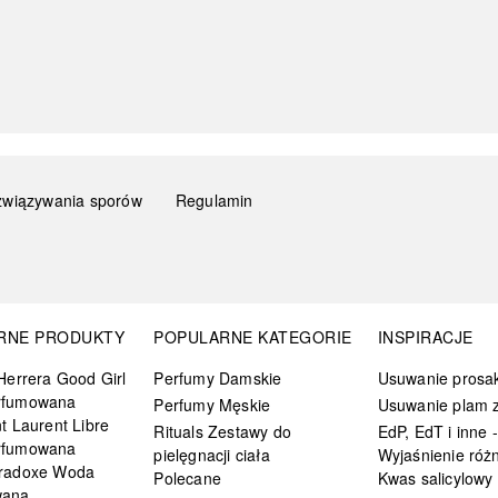
związywania sporów
Regulamin
RNE PRODUKTY
POPULARNE KATEGORIE
INSPIRACJE
Herrera Good Girl
Perfumy Damskie
Usuwanie prosa
rfumowana
Perfumy Męskie
Usuwanie plam z
t Laurent Libre
Rituals Zestawy do
EdP, EdT i inne -
rfumowana
pielęgnacji ciała
Wyjaśnienie różn
radoxe Woda
Polecane
Kwas salicylowy
wana