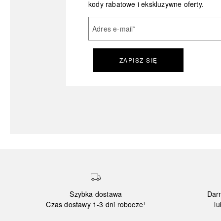
kody rabatowe i ekskluzywne oferty.
Adres e-mail
*
ZAPISZ SIĘ
Szybka dostawa
Dar
Czas dostawy 1-3 dni robocze¹
lu