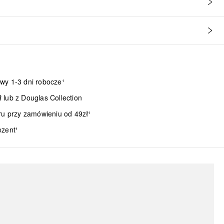
wy 1-3 dni robocze¹
lub z Douglas Collection
ru przy zamówieniu od 49zł¹
ezent¹