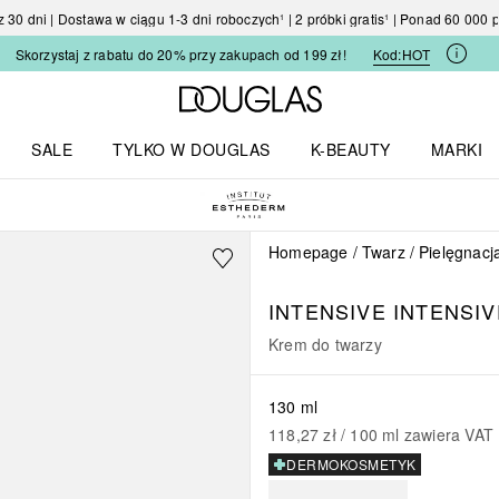
30 dni | Dostawa w ciągu 1-3 dni roboczych¹ | 2 próbki gratis¹ | Ponad 60 000
Skorzystaj z rabatu do 20% przy zakupach od 199 zł!
Kod:
HOT
Strona główna Douglas
SALE
TYLKO W DOUGLAS
K-BEAUTY
MARKI
I I TRENDY
Otwórz menu TYLKO W DOUGLAS
Otwórz menu K-BEAUTY
Otwórz 
Homepage
Twarz
Pielęgnacj
INTENSIVE
INTENSIV
Krem do twarzy
130 ml
118,27 zł
 / 
100
ml
zawiera VAT
DERMOKOSMETYK