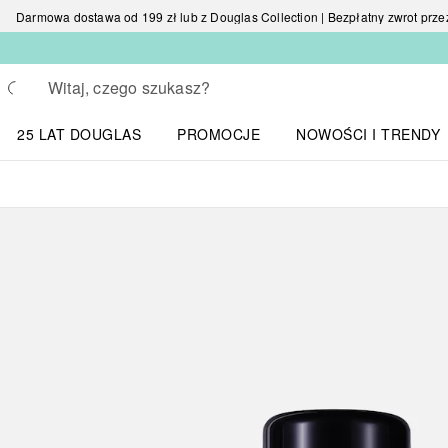
Darmowa dostawa od 199 zł lub z Douglas Collection | Bezpłatny zwrot przez 
Wracać
Wykonaj wyszukiwanie
25 LAT DOUGLAS
PROMOCJE
NOWOŚCI I TRENDY
Otwórz menu NOWOŚC