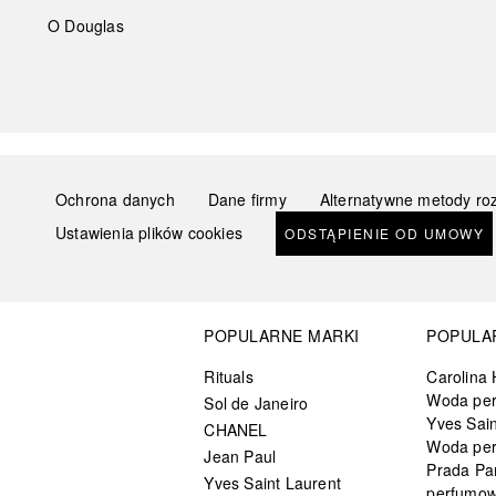
O Douglas
Ochrona danych
Dane firmy
Alternatywne metody ro
Ustawienia plików cookies
ODSTĄPIENIE OD UMOWY
POPULARNE MARKI
POPULA
Rituals
Carolina 
Woda pe
Sol de Janeiro
Yves Sain
CHANEL
Woda pe
Jean Paul
Prada Pa
Yves Saint Laurent
perfumo