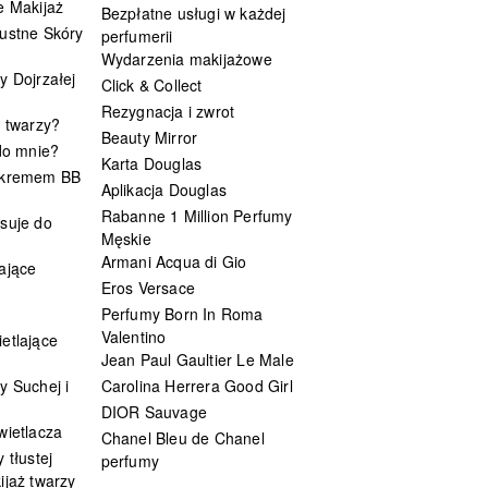
e Makijaż
Bezpłatne usługi w każdej
ustne Skóry
perfumerii
Wydarzenia makijażowe
y Dojrzałej
Click & Collect
Rezygnacja i zwrot
t twarzy?
Beauty Mirror
 do mnie?
Karta Douglas
 kremem BB
Aplikacja Douglas
Rabanne 1 Million Perfumy
suje do
Męskie
Armani Acqua di Gio
ające
Eros Versace
Perfumy Born In Roma
Valentino
etlające
Jean Paul Gaultier Le Male
y Suchej i
Carolina Herrera Good Girl
DIOR Sauvage
wietlacza
Chanel Bleu de Chanel
 tłustej
perfumy
ijaż twarzy