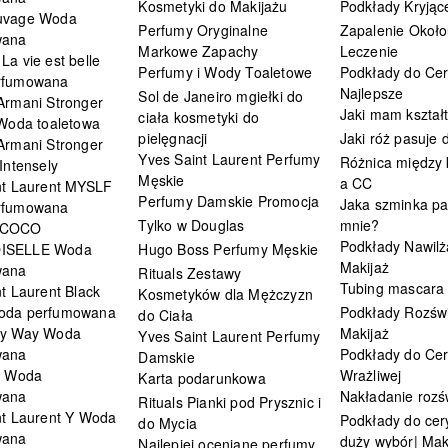
Kosmetyki do Makijażu
Podkłady Kryjąc
uvage Woda
Perfumy Oryginalne
Zapalenie Około
wana
Markowe Zapachy
Leczenie
a vie est belle
Perfumy i Wody Toaletowe
Podkłady do Cer
rfumowana
Najlepsze
Sol de Janeiro mgiełki do
Armani Stronger
Jaki mam kształ
ciała kosmetyki do
 Woda toaletowa
pielęgnacji
Jaki róż pasuje
Armani Stronger
Yves Saint Laurent Perfumy
Różnica między
Intensely
Męskie
a CC
nt Laurent MYSLF
Perfumy Damskie Promocja
Jaka szminka pa
rfumowana
Tylko w Douglas
mnie?
 COCO
Podkłady Nawilż
ISELLE Woda
Hugo Boss Perfumy Męskie
Makijaż
wana
Rituals Zestawy
Tubing mascara
t Laurent Black
Kosmetyków dla Mężczyzn
oda perfumowana
Podkłady Rozświ
do Ciała
My Way Woda
Makijaż
Yves Saint Laurent Perfumy
wana
Podkłady do Cer
Damskie
i Woda
Wrażliwej
Karta podarunkowa
wana
Nakładanie rozś
Rituals Pianki pod Prysznic i
nt Laurent Y Woda
Podkłady do cery
do Mycia
wana
duży wybór| Mak
Najlepiej oceniane perfumy