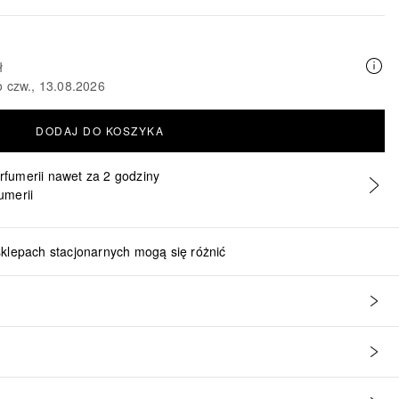
ł
o czw., 13.08.2026
DODAJ DO KOSZYKA
erfumerii nawet za 2 godziny
umerii
sklepach stacjonarnych mogą się różnić