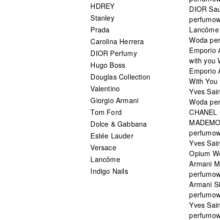
HDREY
DIOR Sa
Stanley
perfumo
Prada
Lancôme L
Woda pe
Carolina Herrera
Emporio 
DIOR Perfumy
with you
Hugo Boss
Emporio 
Douglas Collection
With You 
Valentino
Yves Sai
Giorgio Armani
Woda pe
Tom Ford
CHANEL
MADEMO
Dolce & Gabbana
perfumo
Estée Lauder
Yves Sain
Versace
Opium W
Lancôme
Armani 
Indigo Nails
perfumo
Armani S
perfumo
Yves Sai
perfumo