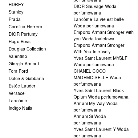
HDREY
DIOR Sauvage Woda
Stanley
perfumowana
Prada
Lancôme La vie est belle
Woda perfumowana
Carolina Herrera
Emporio Armani Stronger with
DIOR Perfumy
you Woda toaletowa
Hugo Boss
Emporio Armani Stronger
Douglas Collection
With You Intensely
Valentino
Yves Saint Laurent MYSLF
Giorgio Armani
Woda perfumowana
Tom Ford
CHANEL COCO
MADEMOISELLE Woda
Dolce & Gabbana
perfumowana
Estée Lauder
Yves Saint Laurent Black
Versace
Opium Woda perfumowana
Lancôme
Armani My Way Woda
Indigo Nails
perfumowana
Armani Si Woda
perfumowana
Yves Saint Laurent Y Woda
perfumowana