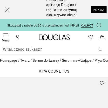
[navigation.slideout.screenreader]
aplikację Douglas i
regularnie otrzymuj
POKAŻ
ekskluzywne akcje i
rabaty
Skorzystaj z rabatu do 20% przy zakupach od 199 zł!
Kod:
HOT
Strona główna Douglas
Do listy ży
Otwórz menu
Moje konto
Do 
Menu
Wracać
Wykonaj wyszukiwanie
Homepage
Twarz
Serum do twarzy
Serum nawilżające
Miya Co
MIYA COSMETICS