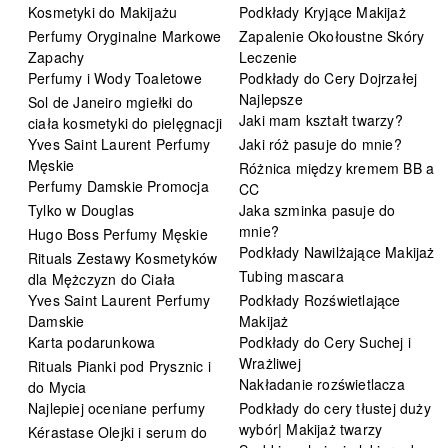
Kosmetyki do Makijażu
Podkłady Kryjące Makijaż
Perfumy Oryginalne Markowe
Zapalenie Okołoustne Skóry
Zapachy
Leczenie
Perfumy i Wody Toaletowe
Podkłady do Cery Dojrzałej
Najlepsze
Sol de Janeiro mgiełki do
Jaki mam kształt twarzy?
ciała kosmetyki do pielęgnacji
Yves Saint Laurent Perfumy
Jaki róż pasuje do mnie?
Męskie
Różnica między kremem BB a
Perfumy Damskie Promocja
CC
Tylko w Douglas
Jaka szminka pasuje do
mnie?
Hugo Boss Perfumy Męskie
Podkłady Nawilżające Makijaż
Rituals Zestawy Kosmetyków
Tubing mascara
dla Mężczyzn do Ciała
Yves Saint Laurent Perfumy
Podkłady Rozświetlające
Damskie
Makijaż
Karta podarunkowa
Podkłady do Cery Suchej i
Wrażliwej
Rituals Pianki pod Prysznic i
Nakładanie rozświetlacza
do Mycia
Najlepiej oceniane perfumy
Podkłady do cery tłustej duży
wybór| Makijaż twarzy
Kérastase Olejki i serum do