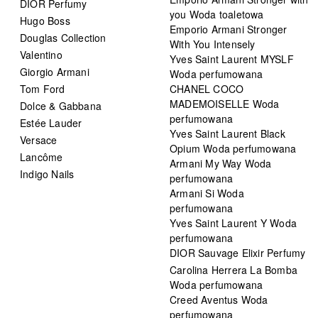
DIOR Perfumy
you Woda toaletowa
Hugo Boss
Emporio Armani Stronger
Douglas Collection
With You Intensely
Valentino
Yves Saint Laurent MYSLF
Giorgio Armani
Woda perfumowana
Tom Ford
CHANEL COCO
MADEMOISELLE Woda
Dolce & Gabbana
perfumowana
Estée Lauder
Yves Saint Laurent Black
Versace
Opium Woda perfumowana
Lancôme
Armani My Way Woda
Indigo Nails
perfumowana
Armani Si Woda
perfumowana
Yves Saint Laurent Y Woda
perfumowana
DIOR Sauvage Elixir Perfumy
Carolina Herrera La Bomba
Woda perfumowana
Creed Aventus Woda
perfumowana