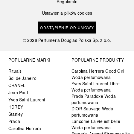
Regulamin
Ustawienia plików cookies
ODSTĄPIENIE OD UMOWY
©
2026
Perfumeria Douglas Polska Sp. z o.o.
POPULARNE MARKI
POPULARNE PRODUKTY
Rituals
Carolina Herrera Good Girl
Woda perfumowana
Sol de Janeiro
Yves Saint Laurent Libre
CHANEL
Woda perfumowana
Jean Paul
Prada Paradoxe Woda
Yves Saint Laurent
perfumowana
HDREY
DIOR Sauvage Woda
Stanley
perfumowana
Prada
Lancôme La vie est belle
Woda perfumowana
Carolina Herrera
Emporio Armani Stronger with