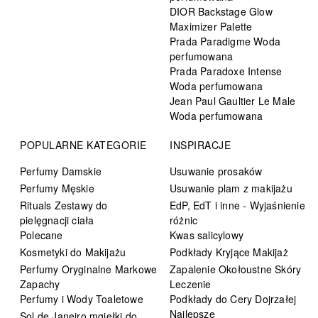
DIOR Backstage Glow
Maximizer Palette
Prada Paradigme Woda
perfumowana
Prada Paradoxe Intense
Woda perfumowana
Jean Paul Gaultier Le Male
Woda perfumowana
POPULARNE KATEGORIE
INSPIRACJE
Perfumy Damskie
Usuwanie prosaków
Perfumy Męskie
Usuwanie plam z makijażu
Rituals Zestawy do
EdP, EdT i inne - Wyjaśnienie
pielęgnacji ciała
różnic
Polecane
Kwas salicylowy
Kosmetyki do Makijażu
Podkłady Kryjące Makijaż
Perfumy Oryginalne Markowe
Zapalenie Okołoustne Skóry
Zapachy
Leczenie
Perfumy i Wody Toaletowe
Podkłady do Cery Dojrzałej
Najlepsze
Sol de Janeiro mgiełki do