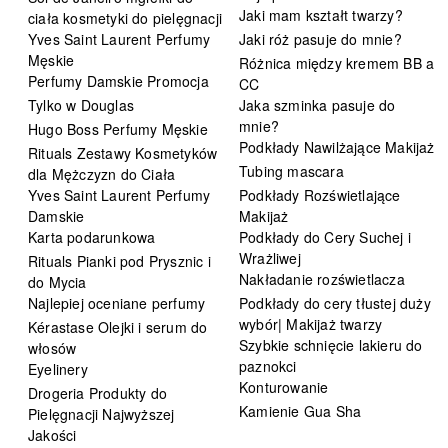
Jaki mam kształt twarzy?
ciała kosmetyki do pielęgnacji
Yves Saint Laurent Perfumy
Jaki róż pasuje do mnie?
Męskie
Różnica między kremem BB a
Perfumy Damskie Promocja
CC
Tylko w Douglas
Jaka szminka pasuje do
mnie?
Hugo Boss Perfumy Męskie
Podkłady Nawilżające Makijaż
Rituals Zestawy Kosmetyków
Tubing mascara
dla Mężczyzn do Ciała
Yves Saint Laurent Perfumy
Podkłady Rozświetlające
Damskie
Makijaż
Karta podarunkowa
Podkłady do Cery Suchej i
Wrażliwej
Rituals Pianki pod Prysznic i
Nakładanie rozświetlacza
do Mycia
Najlepiej oceniane perfumy
Podkłady do cery tłustej duży
wybór| Makijaż twarzy
Kérastase Olejki i serum do
Szybkie schnięcie lakieru do
włosów
paznokci
Eyelinery
Konturowanie
Drogeria Produkty do
Kamienie Gua Sha
Pielęgnacji Najwyższej
Jakości