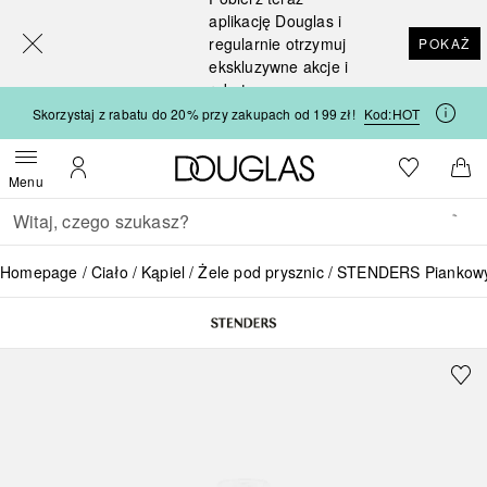
[navigation.slideout.screenreader]
aplikację Douglas i
regularnie otrzymuj
POKAŻ
ekskluzywne akcje i
rabaty
Skorzystaj z rabatu do 20% przy zakupach od 199 zł!
Kod:
HOT
Strona główna Douglas
Do listy ży
Otwórz menu
Moje konto
Do 
Menu
Wracać
Wykonaj wyszukiwanie
Homepage
Ciało
Kąpiel
Żele pod prysznic
STENDERS Piankowy ż