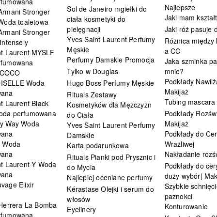
rfumowana
Najlepsze
Sol de Janeiro mgiełki do
Armani Stronger
Jaki mam kształ
ciała kosmetyki do
 Woda toaletowa
pielęgnacji
Jaki róż pasuje
Armani Stronger
Yves Saint Laurent Perfumy
Różnica między
Intensely
Męskie
a CC
nt Laurent MYSLF
Perfumy Damskie Promocja
Jaka szminka pa
rfumowana
Tylko w Douglas
mnie?
 COCO
Podkłady Nawilż
ISELLE Woda
Hugo Boss Perfumy Męskie
Makijaż
wana
Rituals Zestawy
Tubing mascara
t Laurent Black
Kosmetyków dla Mężczyzn
oda perfumowana
Podkłady Rozświ
do Ciała
My Way Woda
Makijaż
Yves Saint Laurent Perfumy
wana
Podkłady do Cer
Damskie
i Woda
Wrażliwej
Karta podarunkowa
wana
Nakładanie rozś
Rituals Pianki pod Prysznic i
nt Laurent Y Woda
Podkłady do cery
do Mycia
wana
duży wybór| Mak
Najlepiej oceniane perfumy
vage Elixir
Szybkie schnięci
Kérastase Olejki i serum do
paznokci
włosów
 Herrera La Bomba
Konturowanie
Eyelinery
rfumowana