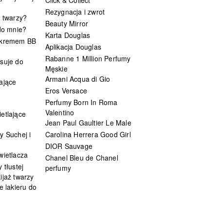
Rezygnacja i zwrot
t twarzy?
Beauty Mirror
 do mnie?
Karta Douglas
 kremem BB
Aplikacja Douglas
Rabanne 1 Million Perfumy
suje do
Męskie
Armani Acqua di Gio
ające
Eros Versace
Perfumy Born In Roma
Valentino
etlające
Jean Paul Gaultier Le Male
y Suchej i
Carolina Herrera Good Girl
DIOR Sauvage
wietlacza
Chanel Bleu de Chanel
 tłustej
perfumy
ijaż twarzy
e lakieru do