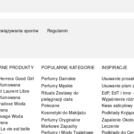
związywania sporów
Regulamin
RNE PRODUKTY
POPULARNE KATEGORIE
INSPIRACJE
Herrera Good Girl
Perfumy Damskie
Usuwanie prosa
rfumowana
Perfumy Męskie
Usuwanie plam z
t Laurent Libre
Rituals Zestawy do
EdP, EdT i inne -
rfumowana
pielęgnacji ciała
Wyjaśnienie różn
radoxe Woda
Polecane
Kwas salicylowy
wana
Kosmetyki do Makijażu
Podkłady Kryjąc
uvage Woda
Perfumy Oryginalne
Zapalenie Około
wana
Markowe Zapachy
Leczenie
a vie est belle
Perfumy i Wody Toaletowe
Podkłady do Cer