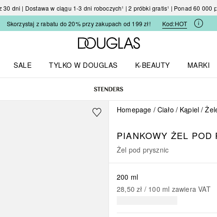
30 dni | Dostawa w ciągu 1-3 dni roboczych¹ | 2 próbki gratis¹ | Ponad 60 000
Skorzystaj z rabatu do 20% przy zakupach od 199 zł!
Kod:
HOT
Strona główna Douglas
SALE
TYLKO W DOUGLAS
K-BEAUTY
MARKI
I I TRENDY
Otwórz menu TYLKO W DOUGLAS
Otwórz menu K-BEAUTY
Otwórz 
Homepage
Ciało
Kąpiel
Żel
PIANKOWY ŻEL POD 
Żel pod prysznic
200 ml
28,50 zł
 / 
100
ml
zawiera VAT