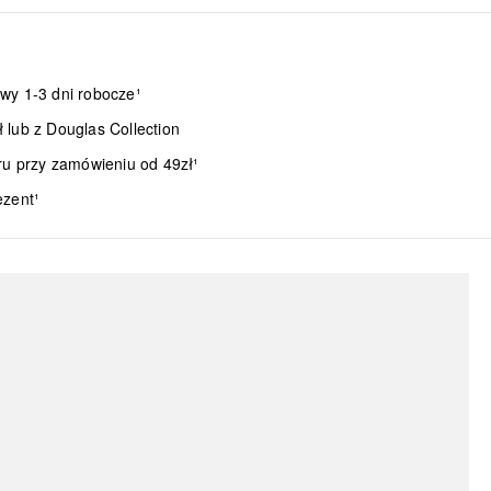
wy 1-3 dni robocze¹
lub z Douglas Collection
ru przy zamówieniu od 49zł¹
ezent¹