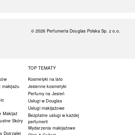
©
2026
Perfumeria Douglas Polska Sp. z o.o.
TOP TEMATY
ków
Kosmetyki na lato
 makijażu
Jesienne kosmetyki
Perfumy na Jesień
ic
Usługi w Douglas
Usługi makijażowe
e Makijaż
Bezpłatne usługi w każdej
ustne Skóry
perfumerii
Wydarzenia makijażowe
y Dojrzałej
Click & Collect