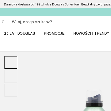
Darmowa dostawa od 199 zł lub z Douglas Collection | Bezpłatny zwrot przez 
Wracać
Wykonaj wyszukiwanie
25 LAT DOUGLAS
PROMOCJE
NOWOŚCI I TRENDY
Otwórz menu NOWOŚC