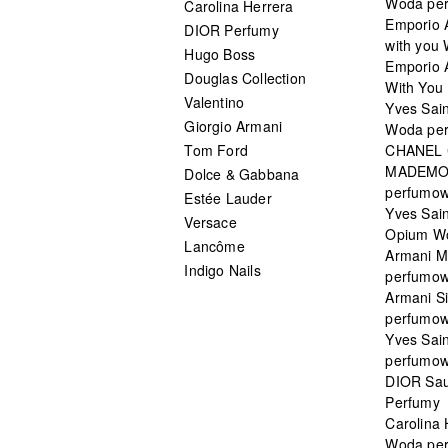
Woda pe
Carolina Herrera
Emporio 
DIOR Perfumy
with you
Hugo Boss
Emporio 
Douglas Collection
With You 
Valentino
Yves Sai
Giorgio Armani
Woda pe
Tom Ford
CHANEL
MADEMO
Dolce & Gabbana
perfumo
Estée Lauder
Yves Sain
Versace
Opium W
Lancôme
Armani 
Indigo Nails
perfumo
Armani S
perfumo
Yves Sai
perfumo
DIOR Sau
Perfumy
Carolina
Woda pe