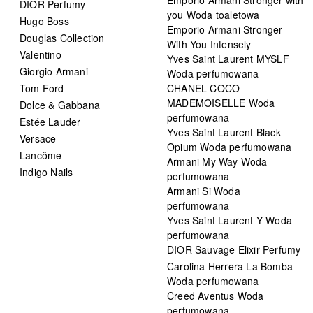
DIOR Perfumy
you Woda toaletowa
Hugo Boss
Emporio Armani Stronger
Douglas Collection
With You Intensely
Valentino
Yves Saint Laurent MYSLF
Giorgio Armani
Woda perfumowana
Tom Ford
CHANEL COCO
MADEMOISELLE Woda
Dolce & Gabbana
perfumowana
Estée Lauder
Yves Saint Laurent Black
Versace
Opium Woda perfumowana
Lancôme
Armani My Way Woda
Indigo Nails
perfumowana
Armani Si Woda
perfumowana
Yves Saint Laurent Y Woda
perfumowana
DIOR Sauvage Elixir Perfumy
Carolina Herrera La Bomba
Woda perfumowana
Creed Aventus Woda
perfumowana