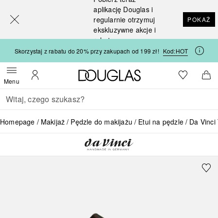
[navigation.slideout.screenreader]
aplikację Douglas i
regularnie otrzymuj
POKAŻ
ekskluzywne akcje i
rabaty
Skorzystaj z rabatu do 20% przy zakupach od 199 zł!
Kod:
HOT
Strona główna Douglas
Do listy ży
Otwórz menu
Moje konto
Do 
Menu
Wracać
Wykonaj wyszukiwanie
Homepage
Makijaż
Pędzle do makijażu
Etui na pędzle
Da Vinci