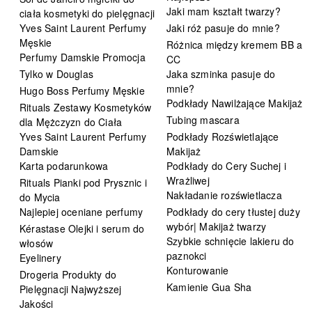
Jaki mam kształt twarzy?
ciała kosmetyki do pielęgnacji
Yves Saint Laurent Perfumy
Jaki róż pasuje do mnie?
Męskie
Różnica między kremem BB a
Perfumy Damskie Promocja
CC
Tylko w Douglas
Jaka szminka pasuje do
mnie?
Hugo Boss Perfumy Męskie
Podkłady Nawilżające Makijaż
Rituals Zestawy Kosmetyków
Tubing mascara
dla Mężczyzn do Ciała
Yves Saint Laurent Perfumy
Podkłady Rozświetlające
Damskie
Makijaż
Karta podarunkowa
Podkłady do Cery Suchej i
Wrażliwej
Rituals Pianki pod Prysznic i
Nakładanie rozświetlacza
do Mycia
Najlepiej oceniane perfumy
Podkłady do cery tłustej duży
wybór| Makijaż twarzy
Kérastase Olejki i serum do
Szybkie schnięcie lakieru do
włosów
paznokci
Eyelinery
Konturowanie
Drogeria Produkty do
Kamienie Gua Sha
Pielęgnacji Najwyższej
Jakości