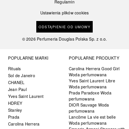
Regulamin
Ustawienia plików cookies
ODSTĄPIENIE OD UMOWY
©
2026
Perfumeria Douglas Polska Sp. z o.o.
POPULARNE MARKI
POPULARNE PRODUKTY
Rituals
Carolina Herrera Good Girl
Woda perfumowana
Sol de Janeiro
Yves Saint Laurent Libre
CHANEL
Woda perfumowana
Jean Paul
Prada Paradoxe Woda
Yves Saint Laurent
perfumowana
HDREY
DIOR Sauvage Woda
Stanley
perfumowana
Prada
Lancôme La vie est belle
Woda perfumowana
Carolina Herrera
Emporio Armani Stronger with