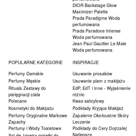
DIOR Backstage Glow
Maximizer Palette
Prada Paradigme Woda
perfumowana
Prada Paradoxe Intense
Woda perfumowana
Jean Paul Gaultier Le Male
Woda perfumowana
POPULARNE KATEGORIE
INSPIRACJE
Perfumy Damskie
Usuwanie prosaków
Perfumy Męskie
Usuwanie plam z makijażu
Rituals Zestawy do
EdP, EdT i inne - Wyjaśnienie
pielęgnacji ciała
różnic
Polecane
Kwas salicylowy
Kosmetyki do Makijażu
Podkłady Kryjące Makijaż
Perfumy Oryginalne Markowe
Zapalenie Okołoustne Skóry
Zapachy
Leczenie
Perfumy i Wody Toaletowe
Podkłady do Cery Dojrzałej
Najlepsze
Sol de Janeiro mgiełki do