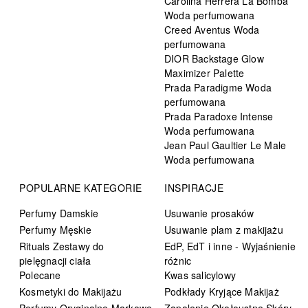
Carolina Herrera La Bomba
Woda perfumowana
Creed Aventus Woda
perfumowana
DIOR Backstage Glow
Maximizer Palette
Prada Paradigme Woda
perfumowana
Prada Paradoxe Intense
Woda perfumowana
Jean Paul Gaultier Le Male
Woda perfumowana
POPULARNE KATEGORIE
INSPIRACJE
Perfumy Damskie
Usuwanie prosaków
Perfumy Męskie
Usuwanie plam z makijażu
Rituals Zestawy do
EdP, EdT i inne - Wyjaśnienie
pielęgnacji ciała
różnic
Polecane
Kwas salicylowy
Kosmetyki do Makijażu
Podkłady Kryjące Makijaż
Perfumy Oryginalne Markowe
Zapalenie Okołoustne Skóry