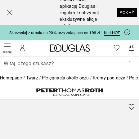
[navigation.slideout.screenreader]
aplikację Douglas i
regularnie otrzymuj
POKAŻ
ekskluzywne akcje i
rabaty
Skorzystaj z rabatu do 20% przy zakupach od 199 zł!
Kod:
HOT
Strona główna Douglas
Do listy ży
Otwórz menu
Moje konto
Do 
Menu
Wracać
Wykonaj wyszukiwanie
Homepage
Twarz
Pielęgnacja okolic oczu
Kremy pod oczy
Pete