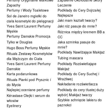
Zapachy
Leczenie
Perfumy i Wody Toaletowe
Podkłady do Cery Dojrzałej
Najlepsze
Sol de Janeiro mgiełki do
Jaki mam kształt twarzy?
ciała kosmetyki do pielęgnacji
Yves Saint Laurent Perfumy
Jaki róż pasuje do mnie?
Męskie
Różnica między kremem BB a
Perfumy Damskie Promocja
CC
Tylko w Douglas
Jaka szminka pasuje do
mnie?
Hugo Boss Perfumy Męskie
Podkłady Nawilżające Makijaż
Rituals Zestawy Kosmetyków
Tubing mascara
dla Mężczyzn do Ciała
Yves Saint Laurent Perfumy
Podkłady Rozświetlające
Damskie
Makijaż
Karta podarunkowa
Podkłady do Cery Suchej i
Wrażliwej
Rituals Pianki pod Prysznic i
Nakładanie rozświetlacza
do Mycia
Najlepiej oceniane perfumy
Podkłady do cery tłustej duży
wybór| Makijaż twarzy
Kérastase Olejki i serum do
Szybkie schnięcie lakieru do
włosów
paznokci
Eyelinery