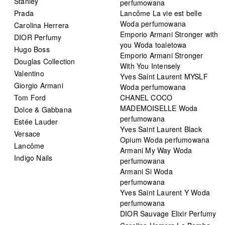
Stanley
perfumowana
Prada
Lancôme La vie est belle
Woda perfumowana
Carolina Herrera
Emporio Armani Stronger with
DIOR Perfumy
you Woda toaletowa
Hugo Boss
Emporio Armani Stronger
Douglas Collection
With You Intensely
Valentino
Yves Saint Laurent MYSLF
Giorgio Armani
Woda perfumowana
Tom Ford
CHANEL COCO
MADEMOISELLE Woda
Dolce & Gabbana
perfumowana
Estée Lauder
Yves Saint Laurent Black
Versace
Opium Woda perfumowana
Lancôme
Armani My Way Woda
Indigo Nails
perfumowana
Armani Si Woda
perfumowana
Yves Saint Laurent Y Woda
perfumowana
DIOR Sauvage Elixir Perfumy