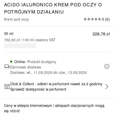
ACIDO IALURONICO KREM POD OCZY O
POTRÓJNYM DZIAŁANIU
Krem pod oczy
0
(
0
)
30 ml
228,78 zł
762,60 zł
 / 
100
ml
zawiera VAT
Online
:
Produkt dostępny
Darmowa dostawa
Dostawa: wt., 11.08.2026 do czw., 13.08.2026
Click & Collect - odbiór w perfumerii nawet za 2 godziny
Sprawdź dostępność w perfumerii
DODAJ DO KOSZYKA
Ceny w sklepie internetowym i sklepach stacjonarnych mogą
się różnić