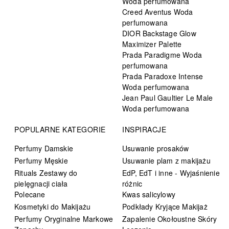
Woda perfumowana
Creed Aventus Woda
perfumowana
DIOR Backstage Glow
Maximizer Palette
Prada Paradigme Woda
perfumowana
Prada Paradoxe Intense
Woda perfumowana
Jean Paul Gaultier Le Male
Woda perfumowana
POPULARNE KATEGORIE
INSPIRACJE
Perfumy Damskie
Usuwanie prosaków
Perfumy Męskie
Usuwanie plam z makijażu
Rituals Zestawy do
EdP, EdT i inne - Wyjaśnienie
pielęgnacji ciała
różnic
Polecane
Kwas salicylowy
Kosmetyki do Makijażu
Podkłady Kryjące Makijaż
Perfumy Oryginalne Markowe
Zapalenie Okołoustne Skóry