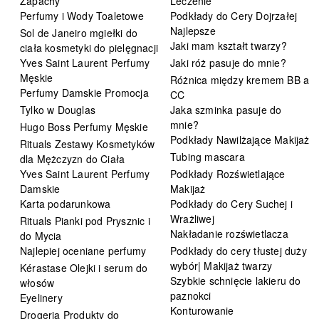
Zapachy
Leczenie
Perfumy i Wody Toaletowe
Podkłady do Cery Dojrzałej
Najlepsze
Sol de Janeiro mgiełki do
Jaki mam kształt twarzy?
ciała kosmetyki do pielęgnacji
Yves Saint Laurent Perfumy
Jaki róż pasuje do mnie?
Męskie
Różnica między kremem BB a
Perfumy Damskie Promocja
CC
Tylko w Douglas
Jaka szminka pasuje do
mnie?
Hugo Boss Perfumy Męskie
Podkłady Nawilżające Makijaż
Rituals Zestawy Kosmetyków
Tubing mascara
dla Mężczyzn do Ciała
Yves Saint Laurent Perfumy
Podkłady Rozświetlające
Damskie
Makijaż
Karta podarunkowa
Podkłady do Cery Suchej i
Wrażliwej
Rituals Pianki pod Prysznic i
Nakładanie rozświetlacza
do Mycia
Najlepiej oceniane perfumy
Podkłady do cery tłustej duży
wybór| Makijaż twarzy
Kérastase Olejki i serum do
Szybkie schnięcie lakieru do
włosów
paznokci
Eyelinery
Konturowanie
Drogeria Produkty do