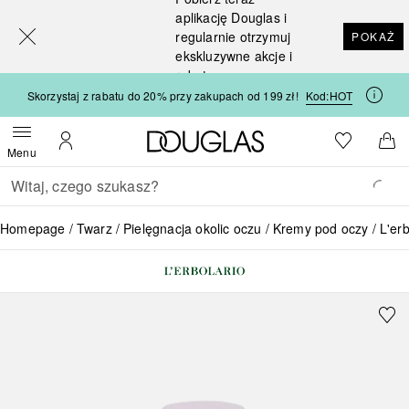
[navigation.slideout.screenreader]
aplikację Douglas i
regularnie otrzymuj
POKAŻ
ekskluzywne akcje i
rabaty
Skorzystaj z rabatu do 20% przy zakupach od 199 zł!
Kod:
HOT
Strona główna Douglas
Do listy ży
Otwórz menu
Moje konto
Do 
Menu
Wracać
Wykonaj wyszukiwanie
Homepage
Twarz
Pielęgnacja okolic oczu
Kremy pod oczy
L'er