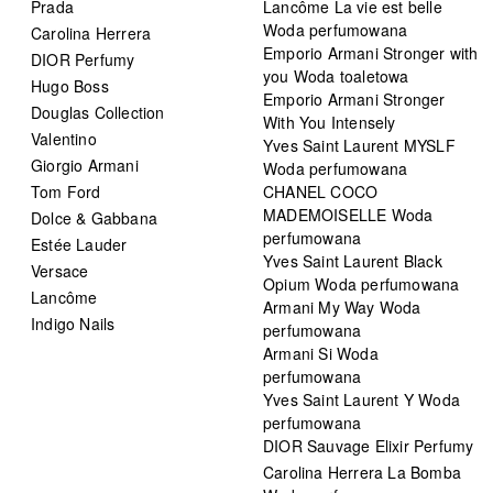
Prada
Lancôme La vie est belle
Woda perfumowana
Carolina Herrera
Emporio Armani Stronger with
DIOR Perfumy
you Woda toaletowa
Hugo Boss
Emporio Armani Stronger
Douglas Collection
With You Intensely
Valentino
Yves Saint Laurent MYSLF
Giorgio Armani
Woda perfumowana
Tom Ford
CHANEL COCO
MADEMOISELLE Woda
Dolce & Gabbana
perfumowana
Estée Lauder
Yves Saint Laurent Black
Versace
Opium Woda perfumowana
Lancôme
Armani My Way Woda
Indigo Nails
perfumowana
Armani Si Woda
perfumowana
Yves Saint Laurent Y Woda
perfumowana
DIOR Sauvage Elixir Perfumy
Carolina Herrera La Bomba