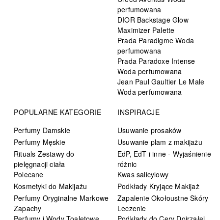
perfumowana
DIOR Backstage Glow
Maximizer Palette
Prada Paradigme Woda
perfumowana
Prada Paradoxe Intense
Woda perfumowana
Jean Paul Gaultier Le Male
Woda perfumowana
POPULARNE KATEGORIE
INSPIRACJE
Perfumy Damskie
Usuwanie prosaków
Perfumy Męskie
Usuwanie plam z makijażu
Rituals Zestawy do
EdP, EdT i inne - Wyjaśnienie
pielęgnacji ciała
różnic
Polecane
Kwas salicylowy
Kosmetyki do Makijażu
Podkłady Kryjące Makijaż
Perfumy Oryginalne Markowe
Zapalenie Okołoustne Skóry
Zapachy
Leczenie
Perfumy i Wody Toaletowe
Podkłady do Cery Dojrzałej