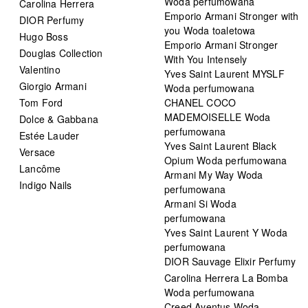
Woda perfumowana
Carolina Herrera
Emporio Armani Stronger with
DIOR Perfumy
you Woda toaletowa
Hugo Boss
Emporio Armani Stronger
Douglas Collection
With You Intensely
Valentino
Yves Saint Laurent MYSLF
Giorgio Armani
Woda perfumowana
Tom Ford
CHANEL COCO
MADEMOISELLE Woda
Dolce & Gabbana
perfumowana
Estée Lauder
Yves Saint Laurent Black
Versace
Opium Woda perfumowana
Lancôme
Armani My Way Woda
Indigo Nails
perfumowana
Armani Si Woda
perfumowana
Yves Saint Laurent Y Woda
perfumowana
DIOR Sauvage Elixir Perfumy
Carolina Herrera La Bomba
Woda perfumowana
Creed Aventus Woda