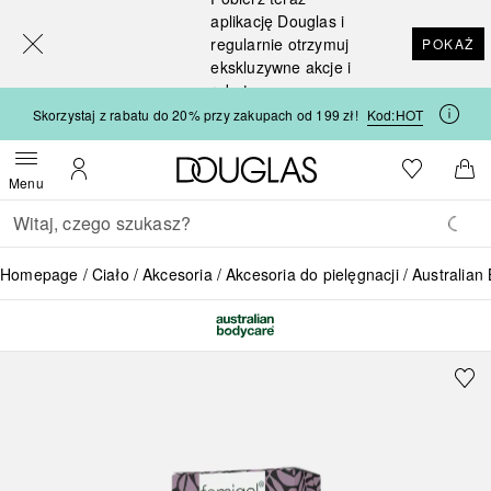
[navigation.slideout.screenreader]
aplikację Douglas i
regularnie otrzymuj
POKAŻ
ekskluzywne akcje i
rabaty
Skorzystaj z rabatu do 20% przy zakupach od 199 zł!
Kod:
HOT
Strona główna Douglas
Do listy ży
Otwórz menu
Moje konto
Do 
Menu
Wracać
Wykonaj wyszukiwanie
Homepage
Ciało
Akcesoria
Akcesoria do pielęgnacji
Australian