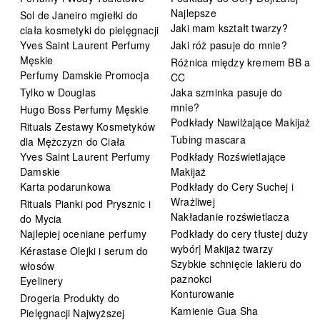
Najlepsze
Sol de Janeiro mgiełki do
Jaki mam kształt twarzy?
ciała kosmetyki do pielęgnacji
Yves Saint Laurent Perfumy
Jaki róż pasuje do mnie?
Męskie
Różnica między kremem BB a
Perfumy Damskie Promocja
CC
Tylko w Douglas
Jaka szminka pasuje do
mnie?
Hugo Boss Perfumy Męskie
Podkłady Nawilżające Makijaż
Rituals Zestawy Kosmetyków
Tubing mascara
dla Mężczyzn do Ciała
Yves Saint Laurent Perfumy
Podkłady Rozświetlające
Damskie
Makijaż
Karta podarunkowa
Podkłady do Cery Suchej i
Wrażliwej
Rituals Pianki pod Prysznic i
Nakładanie rozświetlacza
do Mycia
Najlepiej oceniane perfumy
Podkłady do cery tłustej duży
wybór| Makijaż twarzy
Kérastase Olejki i serum do
Szybkie schnięcie lakieru do
włosów
paznokci
Eyelinery
Konturowanie
Drogeria Produkty do
Kamienie Gua Sha
Pielęgnacji Najwyższej