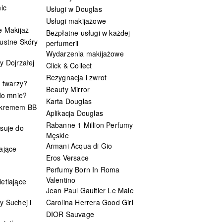
ic
Usługi w Douglas
Usługi makijażowe
e Makijaż
Bezpłatne usługi w każdej
ustne Skóry
perfumerii
Wydarzenia makijażowe
y Dojrzałej
Click & Collect
Rezygnacja i zwrot
t twarzy?
Beauty Mirror
 do mnie?
Karta Douglas
 kremem BB
Aplikacja Douglas
Rabanne 1 Million Perfumy
suje do
Męskie
Armani Acqua di Gio
ające
Eros Versace
Perfumy Born In Roma
Valentino
etlające
Jean Paul Gaultier Le Male
y Suchej i
Carolina Herrera Good Girl
DIOR Sauvage