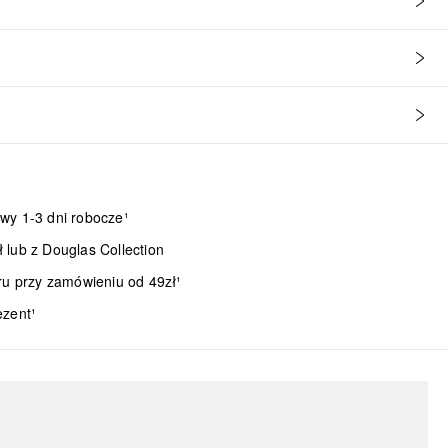
wy 1-3 dni robocze¹
lub z Douglas Collection
ru przy zamówieniu od 49zł¹
ezent¹