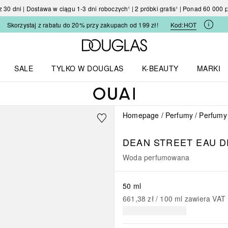
30 dni | Dostawa w ciągu 1-3 dni roboczych¹ | 2 próbki gratis¹ | Ponad 60 000
Skorzystaj z rabatu do 20% przy zakupach od 199 zł!
Kod:
HOT
Strona główna Douglas
SALE
TYLKO W DOUGLAS
K-BEAUTY
MARKI
I I TRENDY
Otwórz menu TYLKO W DOUGLAS
Otwórz menu K-BEAUTY
Otwórz 
Homepage
Perfumy
Perfumy
DEAN STREET EAU 
Woda perfumowana
50 ml
661,38 zł
 / 
100
ml
zawiera VAT