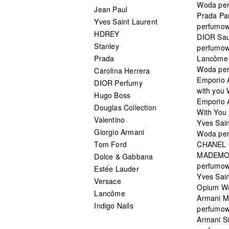
Woda pe
Jean Paul
Prada Pa
Yves Saint Laurent
perfumo
HDREY
DIOR Sa
Stanley
perfumo
Prada
Lancôme L
Woda pe
Carolina Herrera
Emporio 
DIOR Perfumy
with you
Hugo Boss
Emporio 
Douglas Collection
With You 
Valentino
Yves Sai
Giorgio Armani
Woda pe
Tom Ford
CHANEL
MADEMO
Dolce & Gabbana
perfumo
Estée Lauder
Yves Sain
Versace
Opium W
Lancôme
Armani 
Indigo Nails
perfumo
Armani S