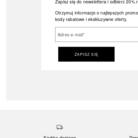
Zapisz się do newslettera i odbierz 20% r
Otrzymuj informacje o najlepszych prom
kody rabatowe i ekskluzywne oferty.
Adres e-mail
*
ZAPISZ SIĘ
Szybka dostawa
Dar