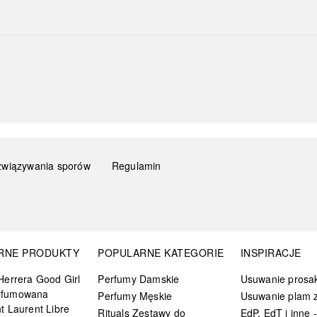
związywania sporów
Regulamin
RNE PRODUKTY
POPULARNE KATEGORIE
INSPIRACJE
Herrera Good Girl
Perfumy Damskie
Usuwanie prosa
rfumowana
Perfumy Męskie
Usuwanie plam z
t Laurent Libre
Rituals Zestawy do
EdP, EdT i inne -