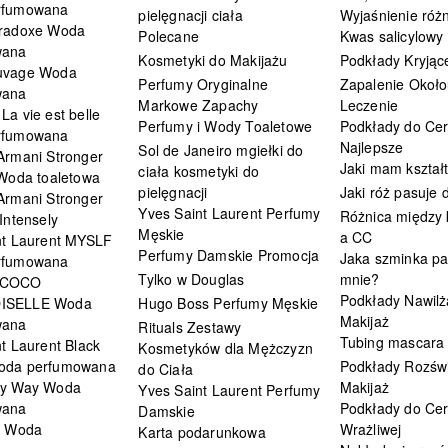
rfumowana
pielęgnacji ciała
Wyjaśnienie różn
radoxe Woda
Polecane
Kwas salicylowy
wana
Kosmetyki do Makijażu
Podkłady Kryjąc
uvage Woda
Perfumy Oryginalne
Zapalenie Około
wana
Markowe Zapachy
Leczenie
a vie est belle
Perfumy i Wody Toaletowe
Podkłady do Cer
rfumowana
Najlepsze
Sol de Janeiro mgiełki do
Armani Stronger
Jaki mam kształ
ciała kosmetyki do
 Woda toaletowa
pielęgnacji
Jaki róż pasuje
Armani Stronger
Yves Saint Laurent Perfumy
Różnica między
Intensely
Męskie
a CC
nt Laurent MYSLF
Perfumy Damskie Promocja
Jaka szminka pa
rfumowana
Tylko w Douglas
mnie?
 COCO
Podkłady Nawilż
ISELLE Woda
Hugo Boss Perfumy Męskie
Makijaż
wana
Rituals Zestawy
Tubing mascara
t Laurent Black
Kosmetyków dla Mężczyzn
oda perfumowana
Podkłady Rozświ
do Ciała
My Way Woda
Makijaż
Yves Saint Laurent Perfumy
wana
Podkłady do Cer
Damskie
i Woda
Wrażliwej
Karta podarunkowa