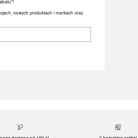
abatu*!
ocjach, nowych produktach i markach oraz
mowa dostawa od 199 zł
2 bezpłatne próbki