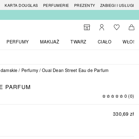
 produktów
KARTA DOUGLAS
PERFUMERIE
PREZENTY
ZABIEGI I USŁUGI
Do listy ży
Do wyszukiwarki
Moje konto
Do 
PERFUMY
MAKIJAŻ
TWARZ
CIAŁO
WŁOSY
menu MARKI
Otwórz menu Perfumy
Otwórz menu Makijaż
Otwórz menu Twarz
Otwórz menu Ciało
Otwórz
 damskie
Perfumy
Ouai Dean Street Eau de Parfum
DE PARFUM
0
(
0
)
330,69 zł