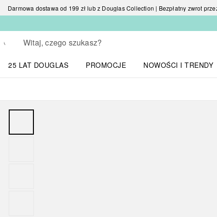
Darmowa dostawa od 199 zł lub z Douglas Collection | Bezpłatny zwrot przez 
Wracać
Wykonaj wyszukiwanie
25 LAT DOUGLAS
PROMOCJE
NOWOŚCI I TRENDY
Otwórz menu NOWOŚC