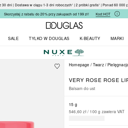
30 dni | Dostawa w ciągu 1-3 dni roboczych¹ | 2 próbki gratis¹ | Ponad 60 000
Skorzystaj z rabatu do 20% przy zakupach od 199 zł!
Kod:
HOT
Strona główna Douglas
SALE
TYLKO W DOUGLAS
K-BEAUTY
MARKI
I I TRENDY
Otwórz menu TYLKO W DOUGLAS
Otwórz menu K-BEAUTY
Otwórz 
Homepage
Twarz
Pielęgnacj
VERY ROSE
ROSE LI
Balsam do ust
15 g
546,60 zł
 / 
100
g
zawiera VAT