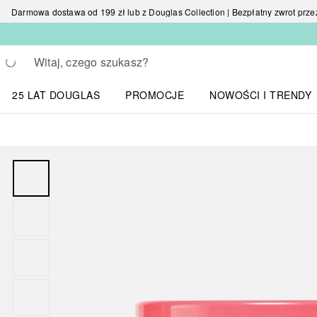
Darmowa dostawa od 199 zł lub z Douglas Collection | Bezpłatny zwrot przez 
Wracać
Wykonaj wyszukiwanie
25 LAT DOUGLAS
PROMOCJE
NOWOŚCI I TRENDY
Otwórz menu NOWOŚC