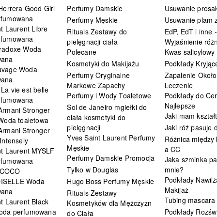
Herrera Good Girl
Perfumy Damskie
Usuwanie prosa
rfumowana
Perfumy Męskie
Usuwanie plam z
t Laurent Libre
Rituals Zestawy do
EdP, EdT i inne -
rfumowana
pielęgnacji ciała
Wyjaśnienie różn
radoxe Woda
Polecane
Kwas salicylowy
wana
Kosmetyki do Makijażu
Podkłady Kryjąc
uvage Woda
Perfumy Oryginalne
Zapalenie Około
wana
Markowe Zapachy
Leczenie
a vie est belle
Perfumy i Wody Toaletowe
Podkłady do Cer
rfumowana
Najlepsze
Sol de Janeiro mgiełki do
Armani Stronger
Jaki mam kształ
ciała kosmetyki do
 Woda toaletowa
pielęgnacji
Jaki róż pasuje
Armani Stronger
Yves Saint Laurent Perfumy
Różnica między
Intensely
Męskie
a CC
nt Laurent MYSLF
Perfumy Damskie Promocja
Jaka szminka pa
rfumowana
Tylko w Douglas
mnie?
 COCO
Podkłady Nawilż
ISELLE Woda
Hugo Boss Perfumy Męskie
Makijaż
wana
Rituals Zestawy
Tubing mascara
t Laurent Black
Kosmetyków dla Mężczyzn
oda perfumowana
Podkłady Rozświ
do Ciała