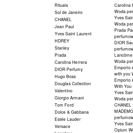
Rituals
Carolina 
Woda pe
Sol de Janeiro
Yves Sain
CHANEL
Woda pe
Jean Paul
Prada Pa
Yves Saint Laurent
perfumo
HDREY
DIOR Sa
Stanley
perfumo
Prada
Lancôme L
Woda pe
Carolina Herrera
Emporio 
DIOR Perfumy
with you
Hugo Boss
Emporio 
Douglas Collection
With You 
Valentino
Yves Sai
Giorgio Armani
Woda pe
Tom Ford
CHANEL
MADEMO
Dolce & Gabbana
perfumo
Estée Lauder
Yves Sain
Versace
Opium W