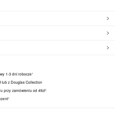
wy 1-3 dni robocze¹
lub z Douglas Collection
ru przy zamówieniu od 49zł¹
ezent¹