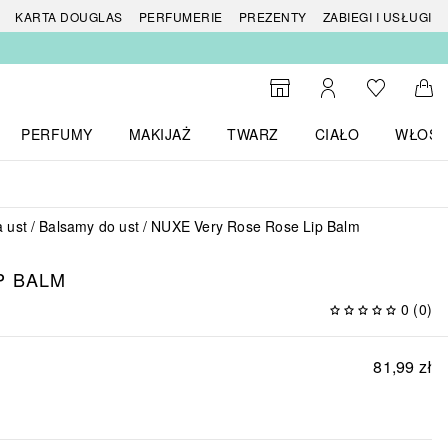
 produktów
KARTA DOUGLAS
PERFUMERIE
PREZENTY
ZABIEGI I USŁUGI
Do listy ży
Do wyszukiwarki
Moje konto
Do 
PERFUMY
MAKIJAŻ
TWARZ
CIAŁO
WŁOSY
menu MARKI
Otwórz menu Perfumy
Otwórz menu Makijaż
Otwórz menu Twarz
Otwórz menu Ciało
Otwórz
a ust
Balsamy do ust
NUXE Very Rose Rose Lip Balm
P BALM
0
(
0
)
81,99 zł