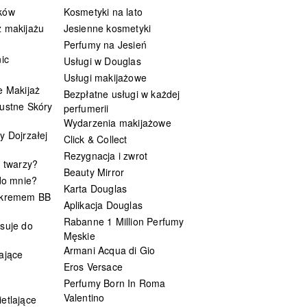
ków
Kosmetyki na lato
 makijażu
Jesienne kosmetyki
Perfumy na Jesień
ic
Usługi w Douglas
Usługi makijażowe
e Makijaż
Bezpłatne usługi w każdej
ustne Skóry
perfumerii
Wydarzenia makijażowe
y Dojrzałej
Click & Collect
Rezygnacja i zwrot
t twarzy?
Beauty Mirror
 do mnie?
Karta Douglas
 kremem BB
Aplikacja Douglas
Rabanne 1 Million Perfumy
suje do
Męskie
Armani Acqua di Gio
ające
Eros Versace
Perfumy Born In Roma
Valentino
etlające